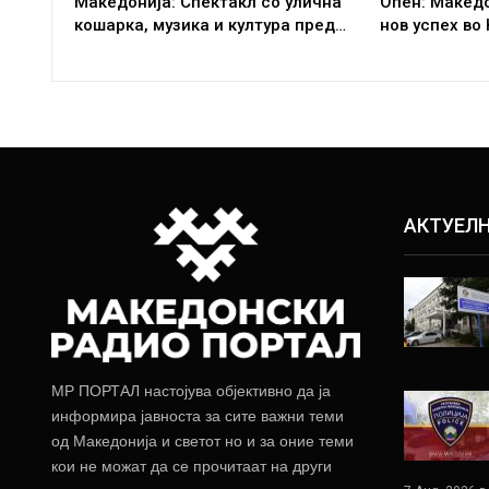
Македонија: Спектакл со улична
Опен: Макед
кошарка, музика и култура пред…
нов успех во
АКТУЕЛ
МР ПОРТАЛ настојува објективно да ја
информира јавноста за сите важни теми
од Македонија и светот но и за оние теми
кои не можат да се прочитаат на други