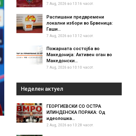
7 Aug, 2026 во 13:16 часот.
Распишани предвремени
локални избори во Брвеница:
Гаши…
7 Aug, 2026 во 13:12 часот.
Пожарната состојба во
Македонија: Активен оган во
Македонски…
7 Aug, 2026 во 10:10 часот.
Неделен актуел
ГЕОРГИЕВСКИ СО ОСТРА
ИЛИНДЕНСКА ПОРАКА: Од
идеолошка…
2 Aug, 2026 во 13:28 часот.