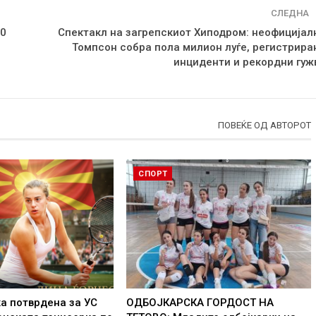
СЛЕДНА
00
Спектакл на загрепскиот Хиподром: неофицијал
Томпсон собра пола милион луѓе, регистрира
инциденти и рекордни гуж
ПОВЕЌЕ ОД АВТОРОТ
СПОРТ
а потврдена за УС
ОДБОЈКАРСКА ГОРДОСТ НА