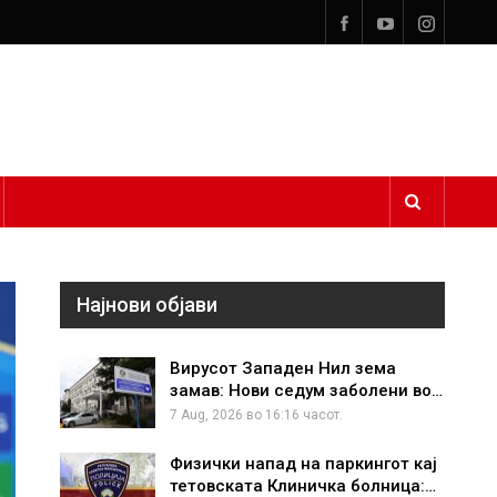
Најнови објави
Вирусот Западен Нил зема
замав: Нови седум заболени во…
7 Aug, 2026 во 16:16 часот.
Физички напад на паркингот кај
тетовската Клиничка болница:…