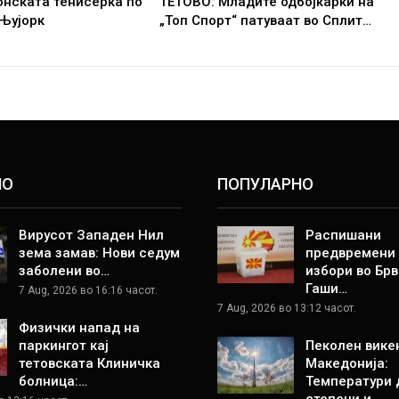
онската тенисерка по
ТЕТОВО: Младите одбојкарки на
 Њујорк
„Топ Спорт“ патуваат во Сплит…
НО
ПОПУЛАРНО
Вирусот Западен Нил
Распишани
зема замав: Нови седум
предвремени
заболени во…
избори во Брв
Гаши…
7 Aug, 2026 во 16:16 часот.
7 Aug, 2026 во 13:12 часот.
Физички напад на
паркингот кај
Пеколен вике
тетовската Клиничка
Македонија:
болница:…
Температури 