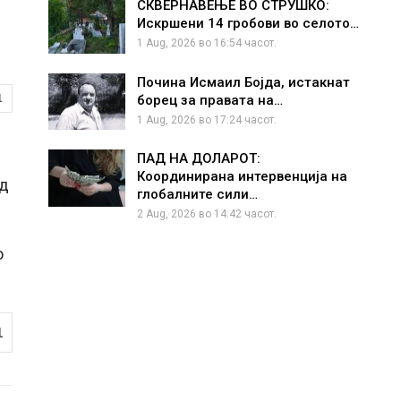
СКВЕРНАВЕЊЕ ВО СТРУШКО:
Искршени 14 гробови во селото…
1 Aug, 2026 во 16:54 часот.
Почина Исмаил Бојда, истакнат
борец за правата на…
1
1 Aug, 2026 во 17:24 часот.
ПАД НА ДОЛАРОТ:
Координирана интервенција на
од
глобалните сили…
2 Aug, 2026 во 14:42 часот.
о
1