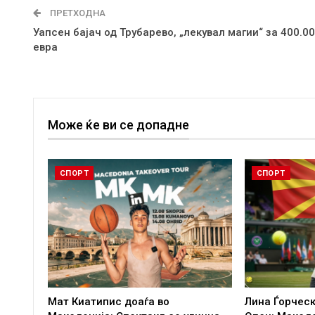
ПРЕТХОДНА
Уапсен бајач од Трубарево, „лекувал магии“ за 400.0
евра
Може ќе ви се допадне
СПОРТ
СПОРТ
Мат Киатипис доаѓа во
Лина Ѓорческ