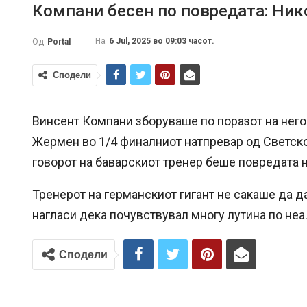
Компани бесен по повредата: Нико
На
6 Jul, 2025 во 09:03 часот.
Од
Portal
Сподели
Винсент Компани зборуваше по поразот на него
Жермен во 1/4 финалниот натпревар од Светско
говорот на баварскиот тренер беше повредата на
Тренерот на германскиот гигант не сакаше да д
нагласи дека почувствувал многу лутина по неа
Сподели