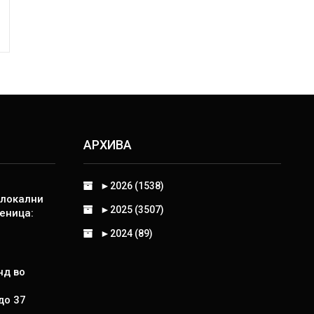
АРХИВА
►
2026 (1538)
 локални
►
2025 (3507)
еница:
►
2024 (89)
нд во
до 37