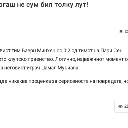
гаш не сум бил толку лут!
2
виот тим Баерн Минхен со 0:2 од тимот на Пари Сен
то клупско првенство. Логично, најважниот момент 
 неговиот играч Џамал ​​Мусиала.
аде никаква проценка за сериозноста на повредата, н
.
2