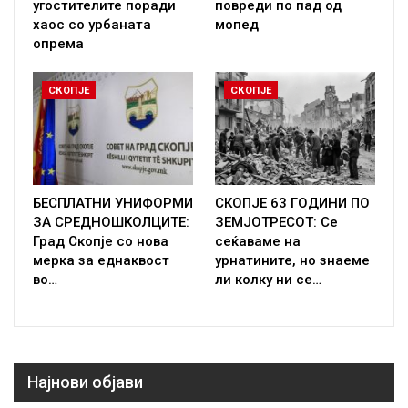
угостителите поради
повреди по пад од
хаос со урбаната
мопед
опрема
СКОПЈЕ
СКОПЈЕ
БЕСПЛАТНИ УНИФОРМИ
СКОПЈЕ 63 ГОДИНИ ПО
ЗА СРЕДНОШКОЛЦИТЕ:
ЗЕМЈОТРЕСОТ: Се
Град Скопје со нова
сеќаваме на
мерка за еднаквост
урнатините, но знаеме
во…
ли колку ни се…
Најнови објави