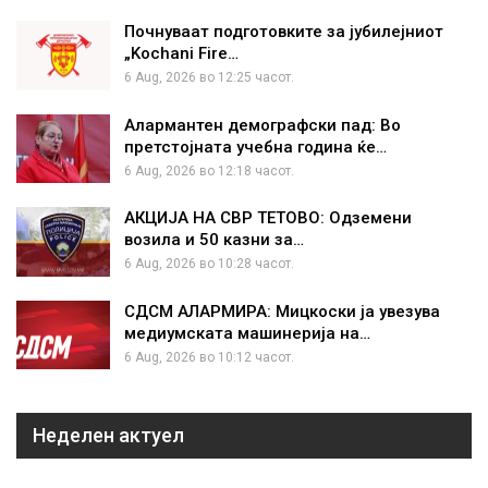
Почнуваат подготовките за јубилејниот
„Kochani Fire…
6 Aug, 2026 во 12:25 часот.
Алармантен демографски пад: Во
претстојната учебна година ќе…
6 Aug, 2026 во 12:18 часот.
АКЦИЈА НА СВР ТЕТОВО: Одземени
возила и 50 казни за…
6 Aug, 2026 во 10:28 часот.
СДСМ АЛАРМИРА: Мицкоски ја увезува
медиумската машинерија на…
6 Aug, 2026 во 10:12 часот.
Неделен актуел