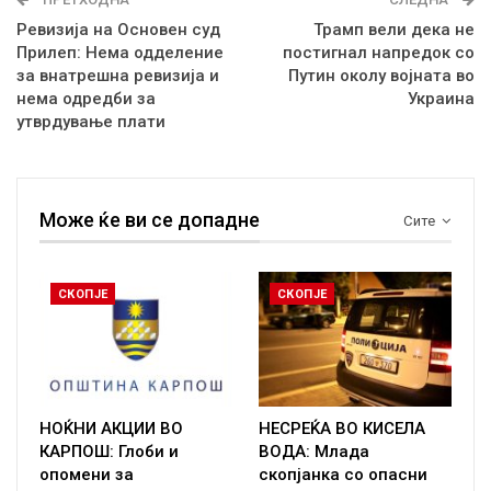
Ревизија на Основен суд
Трамп вели дека не
Прилеп: Нема одделение
постигнал напредок со
за внатрешна ревизија и
Путин околу војната во
нема одредби за
Украина
утврдување плати
Може ќе ви се допадне
Сите
СКОПЈЕ
СКОПЈЕ
НОЌНИ АКЦИИ ВО
НЕСРЕЌА ВО КИСЕЛА
КАРПОШ: Глоби и
ВОДА: Млада
опомени за
скопјанка со опасни