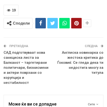
19
Сподели
ПРЕТХОДНА
СЛЕДНА
САД подготвуваат нова
Англиска новинарка со
санкциска листа за
жестока критика до
Балканот – таргетирани
Ѓоковиќ: Се гледа дека ти
политичари, бизнисмени
недостига многу за
и актери поврзани со
титула
корупција и
нестабилност
Може ќе ви се допадне
Сите