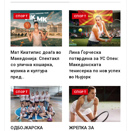
СПОРТ
СПОРТ
Мат Киатипис доаѓа во
Лина Ѓорческа
Македонија: Спектакл
потврдена за УС Опен:
со улична кошарка,
Македонската
музика и култура
тенисерка по нов успех
пред…
во Њујорк
СПОРТ
СПОРТ
ОДБОЈКАРСКА
ЖРЕПКА ЗА