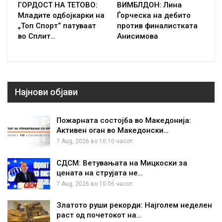
ГОРДОСТ НА ТЕТОВО:
ВИМБЛДОН: Лина
Младите одбојкарки на
Ѓорческа на дебито
„Топ Спорт“ патуваат
против финалистката
во Сплит…
Анисимова
Најнови објави
Пожарната состојба во Македонија:
Активен оган во Македонски…
7 Aug, 2026 во 10:10 часот.
СДСМ: Ветувањата на Мицкоски за
цената на струјата не…
7 Aug, 2026 во 10:06 часот.
Златото руши рекорди: Најголем неделен
раст од почетокот на…