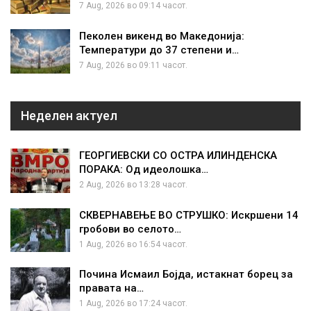
7 Aug, 2026 во 09:14 часот.
Пеколен викенд во Македонија:
Температури до 37 степени и…
7 Aug, 2026 во 09:11 часот.
Неделен актуел
ГЕОРГИЕВСКИ СО ОСТРА ИЛИНДЕНСКА
ПОРАКА: Од идеолошка…
2 Aug, 2026 во 13:28 часот.
СКВЕРНАВЕЊЕ ВО СТРУШКО: Искршени 14
гробови во селото…
1 Aug, 2026 во 16:54 часот.
Почина Исмаил Бојда, истакнат борец за
правата на…
1 Aug, 2026 во 17:24 часот.