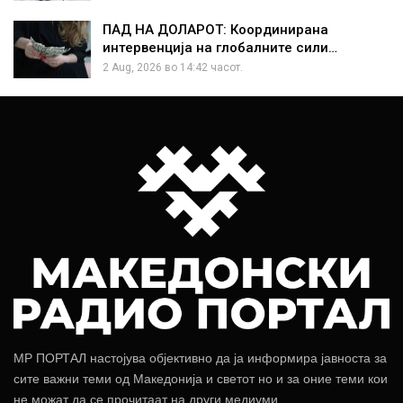
ПАД НА ДОЛАРОТ: Координирана
интервенција на глобалните сили…
2 Aug, 2026 во 14:42 часот.
МР ПОРТАЛ настојува објективно да ја информира јавноста за
сите важни теми од Македонија и светот но и за оние теми кои
не можат да се прочитаат на други медиуми.