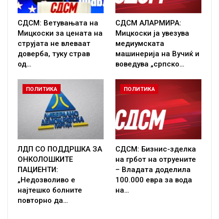
СДСМ: Ветувањата на
СДСМ АЛАРМИРА:
Мицкоски за цената на
Мицкоски ја увезува
струјата не влеваат
медиумската
доверба, туку страв
машинерија на Вучиќ и
од…
воведува „српско…
ПОЛИТИКА
ПОЛИТИКА
ЛДП СО ПОДДРШКА ЗА
СДСМ: Бизнис-зделка
ОНКОЛОШКИТЕ
на грбот на отруените
ПАЦИЕНТИ:
– Владата доделила
„Недозволиво е
100.000 евра за вода
најтешко болните
на…
повторно да…