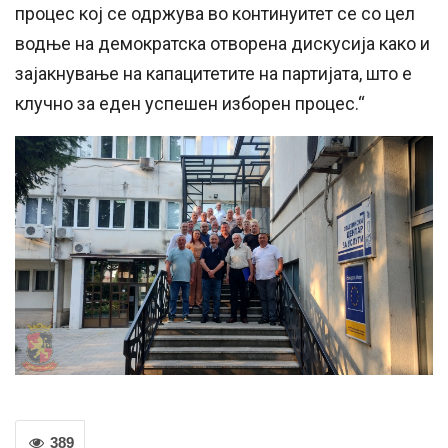
процес кој се одржува во континуитет се со цел
водње на демократска отворена дискусија како и
зајакнување на капацитетите на партијата, што е
клучно за еден успешен изборен процес.“
389