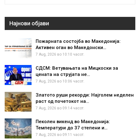
Најнови објави
Пожарната состојба во Македонија:
Активен оган во Македонски…
7 Aug, 2026 во 10:10 часот.
СДСМ: Ветувањата на Мицкоски за
цената на струјата не…
7 Aug, 2026 во 10:06 часот.
Златото руши рекорди: Најголем неделен
раст од почетокот на…
7 Aug, 2026 во 09:14 часот.
Пеколен викенд во Македонија:
Температури до 37 степени и…
7 Aug, 2026 во 09:11 часот.