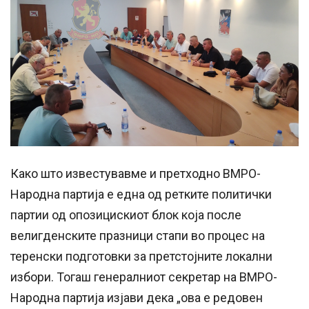
Како што известувавме и претходно ВМРО-
Народна партија е една од ретките политички
партии од опозицискиот блок која после
велигденските празници стапи во процес на
теренски подготовки за претстојните локални
избори. Тогаш генералниот секретар на ВМРО-
Народна партија изјави дека „ова е редовен