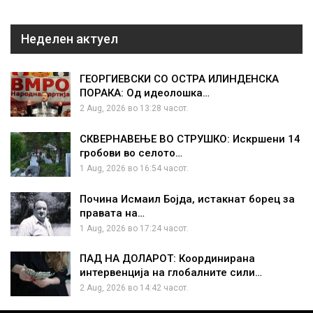
Неделен актуел
ГЕОРГИЕВСКИ СО ОСТРА ИЛИНДЕНСКА
ПОРАКА: Од идеолошка…
2 Aug, 2026 во 13:28 часот.
СКВЕРНАВЕЊЕ ВО СТРУШКО: Искршени 14
гробови во селото…
1 Aug, 2026 во 16:54 часот.
Почина Исмаил Бојда, истакнат борец за
правата на…
1 Aug, 2026 во 17:24 часот.
ПАД НА ДОЛАРОТ: Координирана
интервенција на глобалните сили…
2 Aug, 2026 во 14:42 часот.