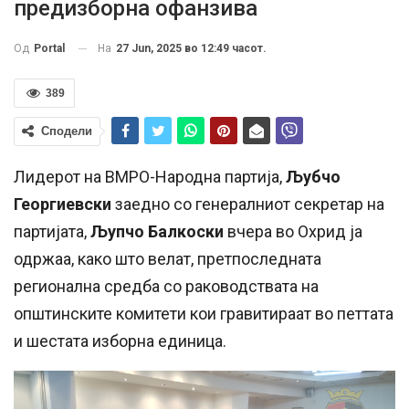
предизборна офанзива
На
27 Jun, 2025 во 12:49 часот.
Од
Portal
389
Сподели
Лидерот на ВМРО-Народна партија,
Љубчо
Георгиевски
заедно со генералниот секретар на
партијата,
Љупчо Балкоски
вчера во Охрид ја
одржаа, како што велат, претпоследната
регионална средба со раководствата на
општинските комитети кои гравитираат во петтата
и шестата изборна единица.