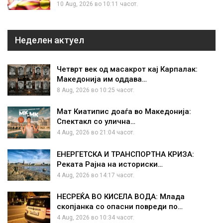
10 Aug, 2026 во 10:11 часот.
Неделен актуел
Четврт век од масакрот кај Карпалак:
Македонија им оддава…
8 Aug, 2026 во 10:25 часот.
Мат Киатипис доаѓа во Македонија:
Спектакл со улична…
4 Aug, 2026 во 21:04 часот.
ЕНЕРГЕТСКА И ТРАНСПОРТНА КРИЗА:
Реката Рајна на историски…
4 Aug, 2026 во 14:17 часот.
НЕСРЕЌА ВО КИСЕЛА ВОДА: Млада
скопјанка со опасни повреди по…
4 Aug, 2026 во 10:34 часот.