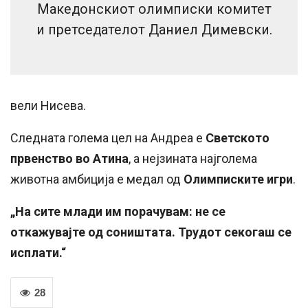
Македонскиот олимписки комитет
и претседателот Даниел Димевски.
вели Нисева.
Следната голема цел на Андреа е
Светското
првенство во Атина
, а нејзината најголема
животна амбиција е медал од
Олимписките игри
.
„На сите млади им порачувам: не се
откажувајте од соништата. Трудот секогаш се
исплати.“
28