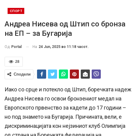
СПОРТ
Андреа Нисева од Штип со бронза
на ЕП – за Бугарија
На
24 Jun, 2025 во 11:18 часот.
Од
Portal
28
Сподели
Иако со срце и потекло од Штип, боречката надеж
Андреа Нисева го освои бронзениот медал на
Европското првенство за кадети до 17 години –
но под знамето на Бугарија. Причината, вели, е
дискриминацијата кон нејзиниот клуб Олимпија
од страна на Боречката федерација на