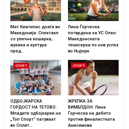
Мат Киатипис доаѓа во
Лина Ѓорческа
Македонија: Спектакл
потврдена за УС Опен:
со улична кошарка,
Македонската
музика и култура
тенисерка по нов успех
пред…
во Њујорк
СПОРТ
СПОРТ
ОДБОЈКАРСКА
ЖРЕПКА ЗА
ГОРДОСТ НА ТЕТОВО:
ВИМБЛДОН: Лина
Младите одбојкарки на
Ѓорческа на дебито
„Топ Спорт“ патуваат
против финалистката
во Сплит…
Анисимова