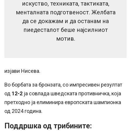
искуство, техниката, тактиката,
менталната подготвеност. Желбата
да се докажам и да останам на
пиедесталот беше најсилниот
мотив.
изјави Нисева.
Во борбата за бронзата, со импресивен резултат
од
12-2
ја совлада шведската противничка, која
претходно ја елиминира европската шампионка
од 2024 година.
Поддршка од трибините: