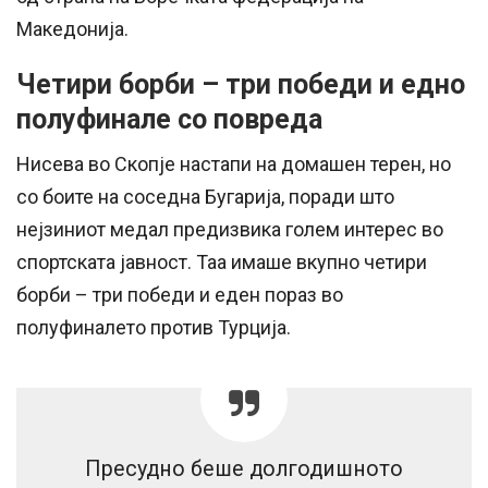
Македонија.
Четири борби – три победи и едно
полуфинале со повреда
Нисева во Скопје настапи на домашен терен, но
со боите на соседна Бугарија, поради што
нејзиниот медал предизвика голем интерес во
спортската јавност. Таа имаше вкупно четири
борби – три победи и еден пораз во
полуфиналето против Турција.
Пресудно беше долгодишното