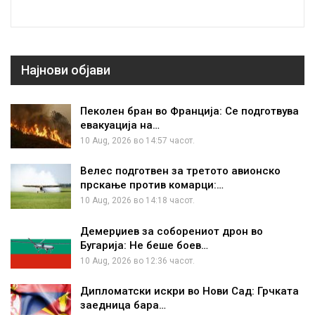
Најнови објави
Пеколен бран во Франција: Се подготвува
евакуација на…
10 Aug, 2026 во 14:57 часот.
Велес подготвен за третото авионско
прскање против комарци:…
10 Aug, 2026 во 14:18 часот.
Демерџиев за соборениот дрон во
Бугарија: Не беше боев…
10 Aug, 2026 во 12:36 часот.
Дипломатски искри во Нови Сад: Грчката
заедница бара…