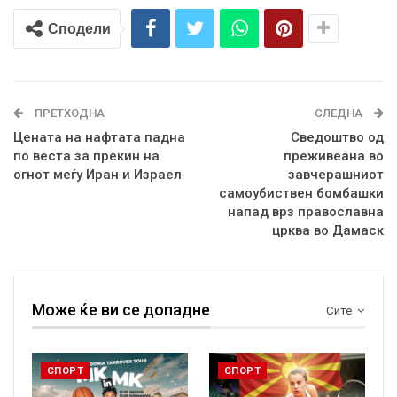
Сподели
ПРЕТХОДНА
СЛЕДНА
Цената на нафтата падна
Сведоштво од
по веста за прекин на
преживеана во
огнот меѓу Иран и Израел
завчерашниот
самоубиствен бомбашки
напад врз православна
црква во Дамаск
Може ќе ви се допадне
Сите
СПОРТ
СПОРТ