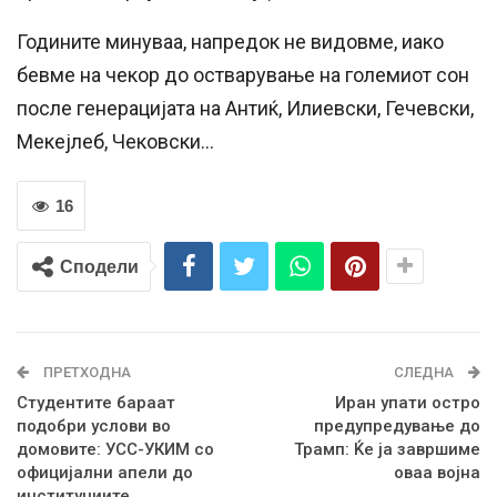
Годините минуваа, напредок не видовме, иако
бевме на чекор до остварување на големиот сон
после генерацијата на Антиќ, Илиевски, Гечевски,
Мекејлеб, Чековски…
16
Сподели
ПРЕТХОДНА
СЛЕДНА
Студентите бараат
Иран упати остро
подобри услови во
предупредување до
домовите: УСС-УКИМ со
Трамп: Ќе ја завршиме
официјални апели до
оваа војна
институциите