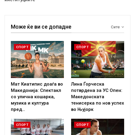
Може ќе ви се допадне
Сите
СПОРТ
СПОРТ
Мат Киатипис доаѓа во
Лина Ѓорческа
Македонија: Спектакл
потврдена за УС Опен:
со улична кошарка,
Македонската
музика и култура
тенисерка по нов успех
пред…
во Њујорк
СПОРТ
СПОРТ