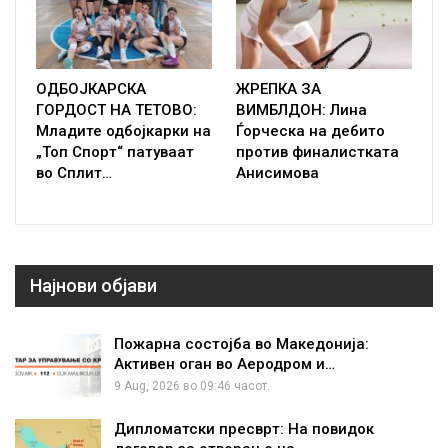
ОДБОЈКАРСКА
ЖРЕПКА ЗА
ГОРДОСТ НА ТЕТОВО:
ВИМБЛДОН: Лина
Младите одбојкарки на
Ѓорческа на дебито
„Топ Спорт“ патуваат
против финалистката
во Сплит…
Анисимова
Најнови објави
Пожарна состојба во Македонија:
Активен оган во Аеродром и…
9 Aug, 2026 во 09:46 часот.
Дипломатски пресврт: На повидок