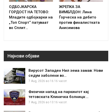
ОДБОЈКАРСКА
ЖРЕПКА ЗА
ГОРДОСТ НА ТЕТОВО:
ВИМБЛДОН: Лина
Младите одбојкарки на
Ѓорческа на дебито
„Топ Спорт“ патуваат
против финалистката
во Сплит…
Анисимова
Најнови објави
Вирусот Западен Нил зема замав: Нови
седум заболени во…
7 Aug, 2026 во 16:16 часот.
Физички напад на паркингот кај
тетовската Клиничка болница:…
7 Aug, 2026 во 13:16 часот.