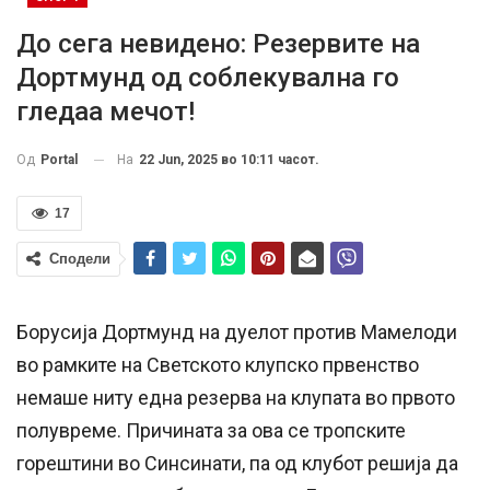
До сега невидено: Резервите на
Дортмунд од соблекувална го
гледаа мечот!
На
22 Jun, 2025 во 10:11 часот.
Од
Portal
17
Сподели
Борусија Дортмунд на дуелот против Мамелоди
во рамките на Светското клупско првенство
немаше ниту една резерва на клупата во првото
полувреме. Причината за ова се тропските
горештини во Синсинати, па од клубот решија да