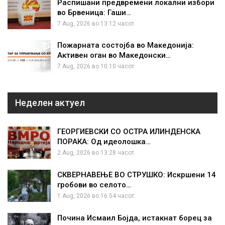
Распишани предвремени локални избори
во Брвеница: Гаши…
7 Aug, 2026 во 13:12 часот.
Пожарната состојба во Македонија:
Активен оган во Македонски…
7 Aug, 2026 во 10:10 часот.
Неделен актуел
ГЕОРГИЕВСКИ СО ОСТРА ИЛИНДЕНСКА
ПОРАКА: Од идеолошка…
2 Aug, 2026 во 13:28 часот.
СКВЕРНАВЕЊЕ ВО СТРУШКО: Искршени 14
гробови во селото…
1 Aug, 2026 во 16:54 часот.
Почина Исмаил Бојда, истакнат борец за