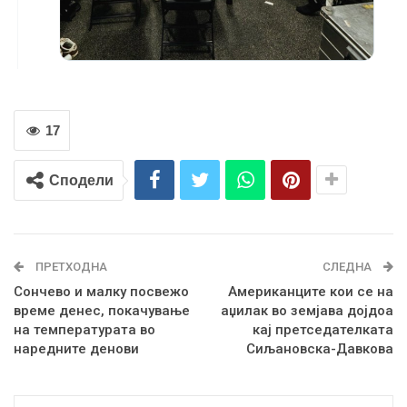
17
Сподели
ПРЕТХОДНА
СЛЕДНА
Сончево и малку посвежо
Американците кои се на
време денес, покачување
аџилак во земјава дојдоа
на температурата во
кај претседателката
наредните денови
Сиљановска-Давкова