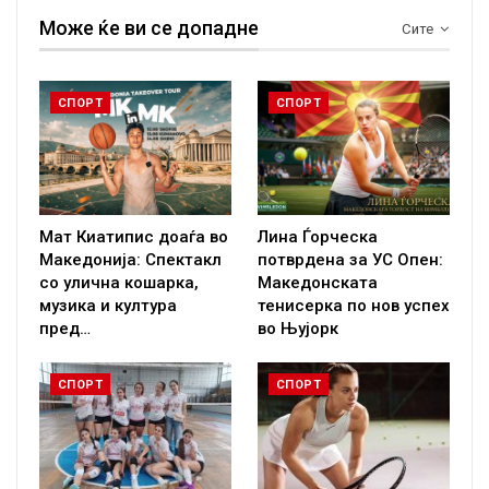
Може ќе ви се допадне
Сите
СПОРТ
СПОРТ
Мат Киатипис доаѓа во
Лина Ѓорческа
Македонија: Спектакл
потврдена за УС Опен:
со улична кошарка,
Македонската
музика и култура
тенисерка по нов успех
пред…
во Њујорк
СПОРТ
СПОРТ