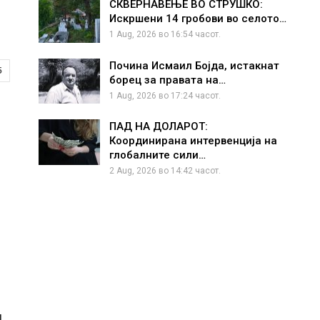
СКВЕРНАВЕЊЕ ВО СТРУШКО:
Искршени 14 гробови во селото…
1 Aug, 2026 во 16:54 часот.
Почина Исмаил Бојда, истакнат
5
борец за правата на…
1 Aug, 2026 во 17:24 часот.
ПАД НА ДОЛАРОТ:
Координирана интервенција на
глобалните сили…
2 Aug, 2026 во 14:42 часот.
и