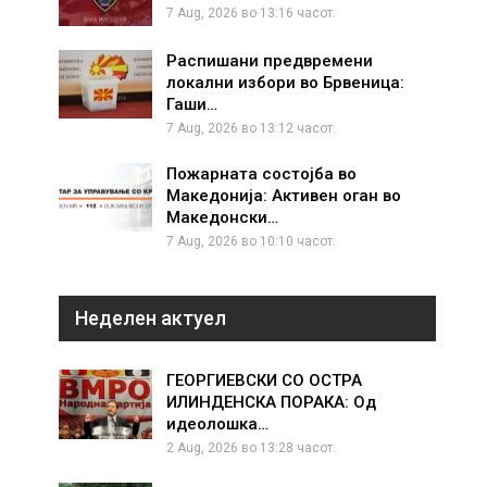
7 Aug, 2026 во 13:16 часот.
Распишани предвремени
локални избори во Брвеница:
Гаши…
7 Aug, 2026 во 13:12 часот.
Пожарната состојба во
Македонија: Активен оган во
Македонски…
7 Aug, 2026 во 10:10 часот.
Неделен актуел
ГЕОРГИЕВСКИ СО ОСТРА
ИЛИНДЕНСКА ПОРАКА: Од
идеолошка…
2 Aug, 2026 во 13:28 часот.