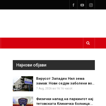
Најнови објави
Вирусот Западен Нил зема
замав: Нови седум заболени во…
7 Aug, 2026 во 16:16 часот.
Физички напад на паркингот кај
тетовската Клиничка болница:…