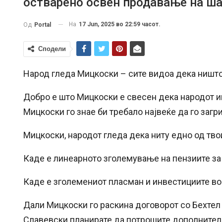
остварено освен продавање на ша
На
17 Jun, 2025 во 22:59 часот.
Од
Portal
Сподели
Народ гледа Мицкоски – сите видоа дека ништ
Добро е што Мицкоски е свесен дека народот им
Мицкоски го знае би требало највеќе да го загр
Мицкоски, народот гледа дека ниту едно од тво
Каде е линеарното зголемување на пензиите за
Каде е зголемениот пласман и инвестициите в
Дали Мицкоски го раскина договорот со Бехтел 
Славевски планирате да потрошите дополнителн