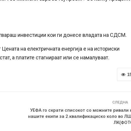
твараш инвестиции кои ги донесе владата на СДСМ.
Цената на електричната енергија е на историски
тат, а платите стагнираат или се намалуваат.
1
СЛЕДНА
УЕФА го скрати списокот со можните ривали 
нашите екипи за 2.квалификациско коло во ЛШ
ЛК(ФОТ