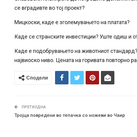
се вградивте во тој проект?
Мицкоски, каде е зголемувањето на платата?
Каде се странските инвестиции? Уште одиш и о
Каде е подобрувањето на животниот стандард? 
највиоско ниво. Цената на горивата повторно рас
Сподели
ПРЕТХОДНА
Тројца повредени во тепачка со ножеви во Чаир