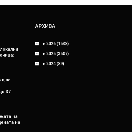
АРХИВА
►
2026 (1538)
 локални
►
2025 (3507)
еница:
►
2024 (89)
нд во
до 37
њата на
цената на