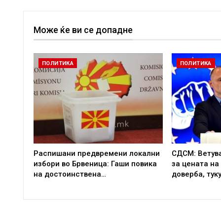
Може ќе ви се допадне
ПОЛИТИКА
ПОЛИТИКА
Распишани предвремени локални
СДСМ: Ветув
избори во Брвеница: Гаши повика
за цената на
на достоинствена…
доверба, тук