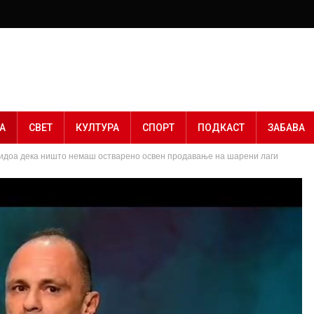
А
СВЕТ
КУЛТУРА
СПОРТ
ПОДКАСТ
ЗАБАВА
видоа дека ништо немаш остварено освен продавање на шарени лаги