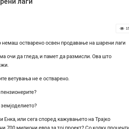
рени лаги
1
о немаш остварено освен продавање на шарени лаги
а очи да гледа, и памет да размисли. Ова што
ижи.
ите ветувања не е остварено.
 пензионерите?
о земјоделието?
и Енка, или сега според кажувањето на Трајко
и 700 милиони евра за тој проект? Со колку процент