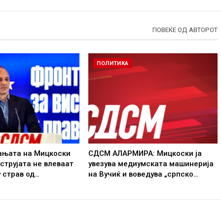
ПОВЕЌЕ ОД АВТОРОТ
ПОЛИТИКА
ањата на Мицкоски
СДСМ АЛАРМИРА: Мицкоски ја
 струјата не влеваат
увезува медиумската машинерија
у страв од…
на Вучиќ и воведува „српско…