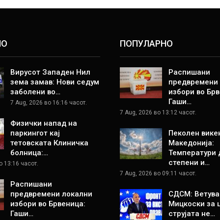
НО
ПОПУЛАРНО
Вирусот Западен Нил
Распишани
зема замав: Нови седум
предвремени
заболени во…
избори во Брв
Гаши…
7 Aug, 2026 во 16:16 часот.
7 Aug, 2026 во 13:12 часот.
Физички напад на
паркингот кај
Пеколен вике
тетовската Клиничка
Македонија:
болница:…
Температури 
степени и…
о 13:16 часот.
7 Aug, 2026 во 09:11 часот.
Распишани
предвремени локални
СДСМ: Ветува
избори во Брвеница:
Мицкоски за 
Гаши…
струјата не…