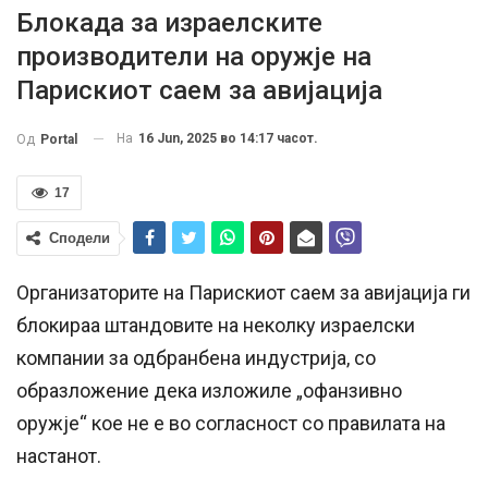
Блокада за израелските
производители на оружје на
Парискиот саем за авијација
На
16 Jun, 2025 во 14:17 часот.
Од
Portal
17
Сподели
Организаторите на Парискиот саем за авијација ги
блокираа штандовите на неколку израелски
компании за одбранбена индустрија, со
образложение дека изложиле „офанзивно
оружје“ кое не е во согласност со правилата на
настанот.