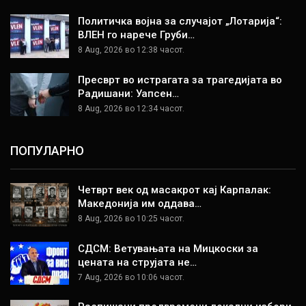
Политичка војна за случајот „Лотарија“:
ВЛЕН го нарече Груби…
8 Aug, 2026 во 12:38 часот.
Пресврт во истрагата за трагедијата во
Радишани: Уапсен…
8 Aug, 2026 во 12:34 часот.
ПОПУЛАРНО
Четврт век од масакрот кај Карпалак:
Македонија им оддава…
8 Aug, 2026 во 10:25 часот.
СДСМ: Ветувањата на Мицкоски за
цената на струјата не…
7 Aug, 2026 во 10:06 часот.