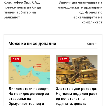
Кристофер Хил: САД
Започнува евакуација на
повеќе нема да бидат
македонските државјани
главен арбитер на
од Израел по
Балканот
ескалацијата на
конфликтот
Може ќе ви се допадне
Сите
СВЕТ
СВЕТ
Дипломатски пресврт:
Златото руши рекорди:
На повидок договор за
Најголем неделен раст
отворање на
од почетокот на
Ормускиот теснец и
годината, цената