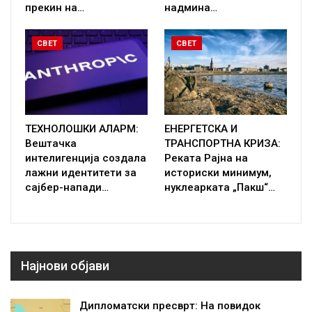
прекин на…
надмина…
СВЕТ
СВЕТ
ТЕХНОЛОШКИ АЛАРМ:
ЕНЕРГЕТСКА И
Вештачка
ТРАНСПОРТНА КРИЗА:
интелигенција создала
Реката Рајна на
лажни идентитети за
историски минимум,
сајбер-напади…
нуклеарката „Пакш“…
Најнови објави
Дипломатски пресврт: На повидок