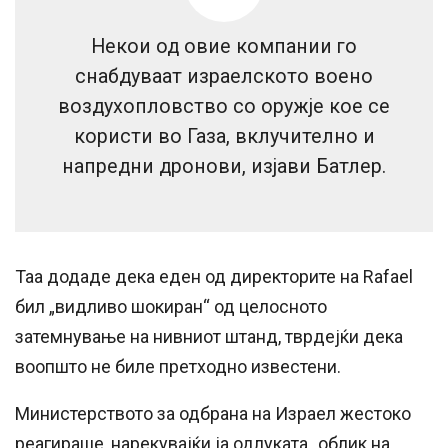
Некои од овие компании го
снабдуваат израелското воено
воздухопловство со оружје кое се
користи во Газа, вклучително и
напредни дронови, изјави Батлер.
Таа додаде дека еден од директорите на Rafael
бил „видливо шокиран“ од целосното
затемнување на нивниот штанд, тврдејќи дека
воопшто не биле претходно известени.
Министерството за одбрана на Израел жестоко
реагираше, нарекувајќи ја одлуката „облик на