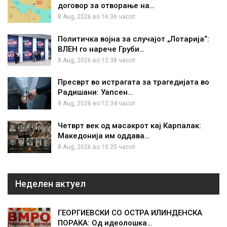
договор за отворање на…
8 Aug, 2026 во 16:36 часот.
Политичка војна за случајот „Лотарија“:
ВЛЕН го нарече Груби…
8 Aug, 2026 во 12:38 часот.
Пресврт во истрагата за трагедијата во
Радишани: Уапсен…
8 Aug, 2026 во 12:34 часот.
Четврт век од масакрот кај Карпалак:
Македонија им оддава…
8 Aug, 2026 во 10:25 часот.
Неделен актуел
ГЕОРГИЕВСКИ СО ОСТРА ИЛИНДЕНСКА
ПОРАКА: Од идеолошка…