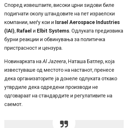
Според извештаите, високи црни ѕидови биле
подигнати околу штандовите на пет израелски
компании, меѓу кои и
Israel Aerospace Industries
(IAI)
,
Rafael
и
Elbit Systems
. Одлуката предизвика
бурни реакции и обвинувања за политичка
пристрасност и цензура.
Новинарката на
Al Jazeera
, Наташа Батлер, која
известуваше од местото на настанот, пренесе
дека организаторите ја донеле одлуката откако
утврдиле дека одредени производи не
одговараат на стандардите и регулативите на
саемот.