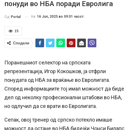
понуди во НБА поради Евролига
На
16 Jun, 2025 во 09:01 часот.
Од
Portal
15
Сподели
Поранешниот селектор на српската
репрезентација, Игор Кокошков, ја отфрли
понудата од НБА за враќање во Евролигата.
Според информациите тој имал можност да биде
дел од неколку професионални штабови во НБА,
но одлучил да се врати во Евролигата.
Сепак, овој тренер од српско потекло имаше
можност да остане во НБА бидејќи Чонси Билапс