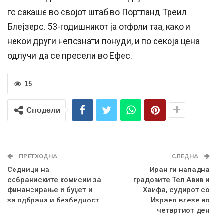
го сакаше во својот штаб во Портланд Треил
Блејзерс. 53-годишникот ја отфрли таа, како и
некои други непознати понуди, и по секоја цена
одлучи да се пресели во Ефес.
15
Сподели
ПРЕТХОДНА
СЛЕДНА
Седници на
Иран ги нападна
собраниските комисии за
градовите Тел Авив и
финансирање и буџет и
Хаифа, судирот со
за одбрана и безбедност
Израел влезе во
четвртиот ден