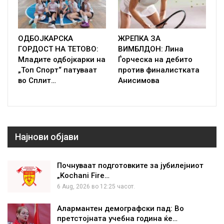
ОДБОЈКАРСКА
ЖРЕПКА ЗА
ГОРДОСТ НА ТЕТОВО:
ВИМБЛДОН: Лина
Младите одбојкарки на
Ѓорческа на дебито
„Топ Спорт“ патуваат
против финалистката
во Сплит…
Анисимова
Најнови објави
Почнуваат подготовките за јубилејниот
„Kochani Fire…
6 Aug, 2026 во 12:25 часот.
Алармантен демографски пад: Во
претстојната учебна година ќе…