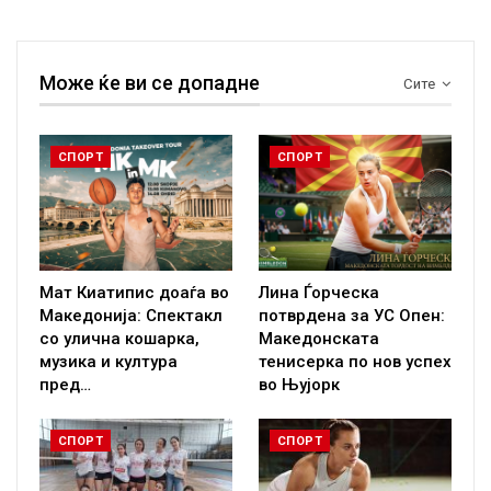
Може ќе ви се допадне
Сите
СПОРТ
СПОРТ
Мат Киатипис доаѓа во
Лина Ѓорческа
Македонија: Спектакл
потврдена за УС Опен:
со улична кошарка,
Македонската
музика и култура
тенисерка по нов успех
пред…
во Њујорк
СПОРТ
СПОРТ