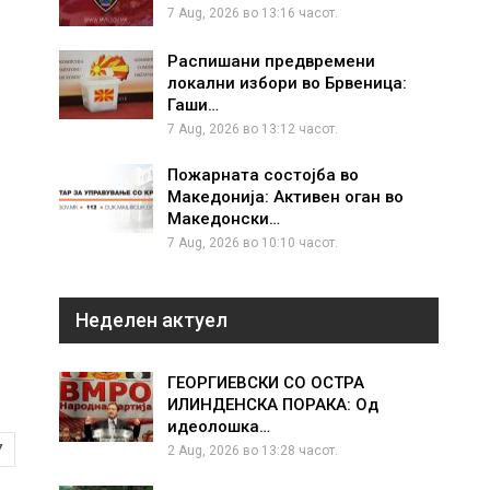
7 Aug, 2026 во 13:16 часот.
Распишани предвремени
локални избори во Брвеница:
Гаши…
7 Aug, 2026 во 13:12 часот.
Пожарната состојба во
Македонија: Активен оган во
Македонски…
7 Aug, 2026 во 10:10 часот.
Неделен актуел
ГЕОРГИЕВСКИ СО ОСТРА
ИЛИНДЕНСКА ПОРАКА: Од
идеолошка…
7
2 Aug, 2026 во 13:28 часот.