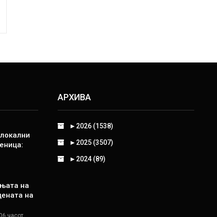
АРХИВА
►
2026 (1538)
 локални
►
2025 (3507)
еница:
►
2024 (89)
њата на
цената на
06 часот.