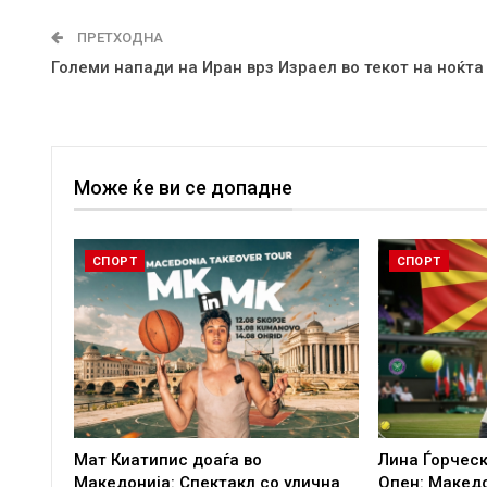
ПРЕТХОДНА
Големи напади на Иран врз Израел во текот на ноќта
Може ќе ви се допадне
СПОРТ
СПОРТ
Мат Киатипис доаѓа во
Лина Ѓорческ
Македонија: Спектакл со улична
Опен: Макед