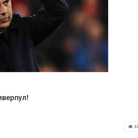
иверпул!
1