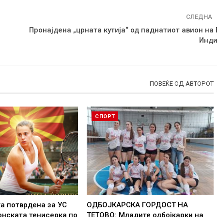
СЛЕДНА
Пронајдена „црната кутија“ од паднатиот авион на 
Инди
ПОВЕЌЕ ОД АВТОРОТ
СПОРТ
а потврдена за УС
ОДБОЈКАРСКА ГОРДОСТ НА
онската тенисерка по
ТЕТОВО: Младите одбојкарки на