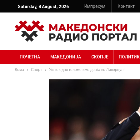
Импресум
Контакт
Saturday, 8 August, 2026
ПОЧЕТНА
МАКЕДОНИЈА
СКОПЈЕ
ПОЛИТИК
Дома
Спорт
Уште едно големо име доаѓа во Ливерпул!