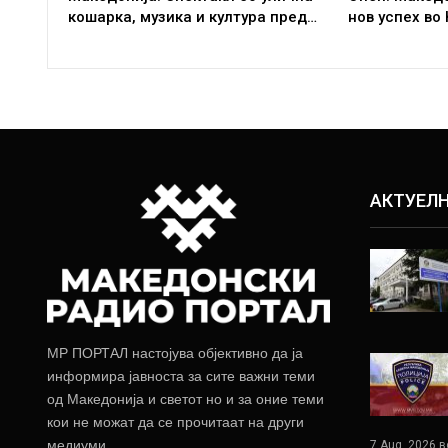
кошарка, музика и култура пред…
нов успех во
АКТУЕЛ
МР ПОРТАЛ настојува објективно да ја
информира јавноста за сите важни теми
од Македонија и светот но и за оние теми
кои не можат да се прочитаат на други
медиуми.
7 Aug, 2026 в