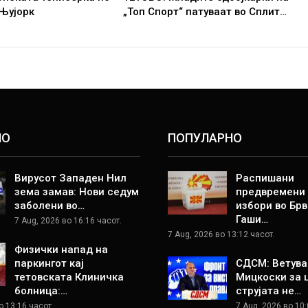
 Њујорк
„Топ Спорт“ патуваат во Сплит…
НО
ПОПУЛАРНО
Вирусот Западен Нил
Распишани
зема замав: Нови седум
предвремени
заболени во…
избори во Брв
Гаши…
7 Aug, 2026 во 16:16 часот.
7 Aug, 2026 во 13:12 часот.
Физички напад на
паркингот кај
СДСМ: Ветува
тетовската Клиничка
Мицкоски за 
болница:…
струјата не…
о 13:16 часот.
7 Aug, 2026 во 10: