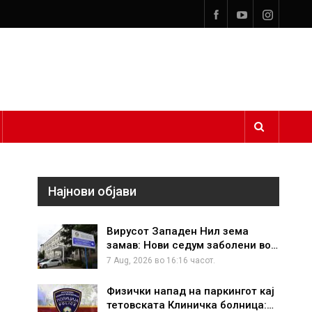
Најнови објави
Вирусот Западен Нил зема
замав: Нови седум заболени во…
7 Aug, 2026 во 16:16 часот.
Физички напад на паркингот кај
тетовската Клиничка болница:…