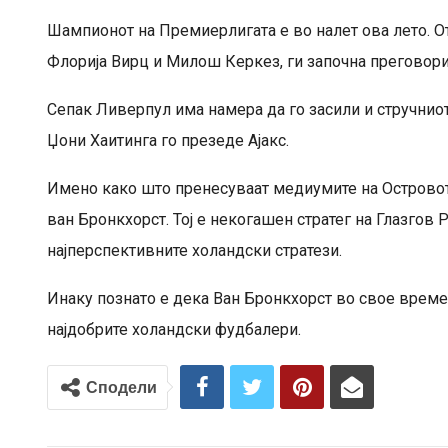
Шампионот на Премиерлигата е во налет ова лето. 
Флорија Вирц и Милош Керкез, ги започна преговори
Сепак Ливерпул има намера да го засили и стручнио
Џони Хаитинга го презеде Ајакс.
Имено како што пренесуваат медиумите на Островот,
ван Бронкхорст. Тој е некогашен стратег на Глазгов
најперспективните холандски стратези.
Инаку познато е дека Ван Бронкхорст во свое време 
најдобрите холандски фудбалери.
Сподели