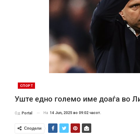
СПОРТ
Уште едно големо име доаѓа во Л
На
14 Jun, 2025 во 09:02 часот.
Од
Portal
Сподели