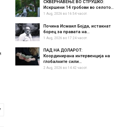
СКВЕРНАВЕЊЕ ВО СТРУШКО:
Искршени 14 гробови во селото…
1 Aug, 2026 во 16:54 часот.
Почина Исмаил Бојда, истакнат
борец за правата на…
1 Aug, 2026 во 17:24 часот.
ПАД НА ДОЛАРОТ:
и
Координирана интервенција на
глобалните сили…
2 Aug, 2026 во 14:42 часот.
7