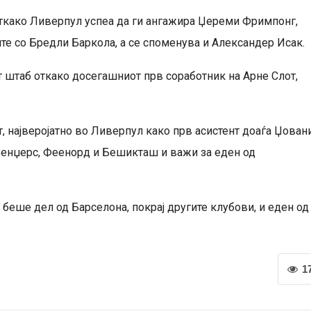
Откако Ливерпул успеа да ги ангажира Џереми Фримпонг,
те со Бредли Баркола, а се споменува и Александер Исак.
т штаб откако досегашниот прв соработник на Арне Слот,
 најверојатно во Ливерпул како прв асистент доаѓа Џован
 Ренџерс, Феенорд и Бешикташ и важи за еден од
беше дел од Барселона, покрај другите клубови, и еден од
1