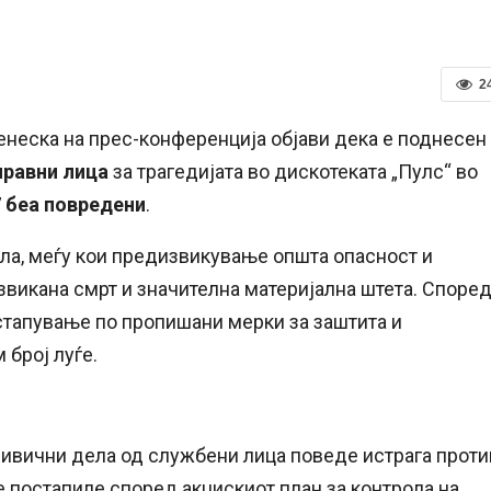
2
неска на прес-конференција објави дека е поднесен
правни лица
за трагедијата во дискотеката „Пулс“ во
 беа повредени
.
ела, меѓу кои предизвикување општа опасност и
звикана смрт и значителна материјална штета. Споре
стапување по пропишани мерки за заштита и
 број луѓе.
ривични дела од службени лица поведе истрага проти
е постапиле според акцискиот план за контрола на