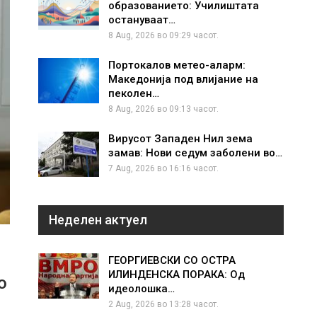
образованието: Училиштата
остануваат…
8 Aug, 2026 во 09:29 часот.
Портокалов метео-аларм:
Македонија под влијание на
пеколен…
8 Aug, 2026 во 09:13 часот.
Вирусот Западен Нил зема
замав: Нови седум заболени во…
7 Aug, 2026 во 16:16 часот.
Неделен актуел
ГЕОРГИЕВСКИ СО ОСТРА
ИЛИНДЕНСКА ПОРАКА: Од
о
идеолошка…
2 Aug, 2026 во 13:28 часот.