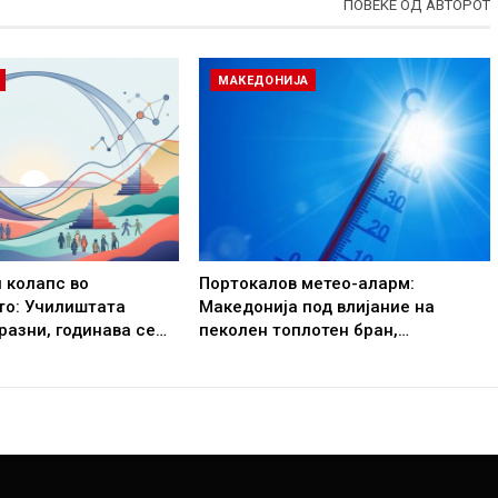
ПОВЕЌЕ ОД АВТОРОТ
МАКЕДОНИЈА
 колапс во
Портокалов метео-аларм:
то: Училиштата
Македонија под влијание на
разни, годинава се…
пеколен топлотен бран,…