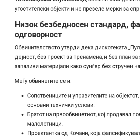
угостителски објекти и не презеле мерки за сп
Низок безбедносен стандард, ф
одговорност
Обвинителството утврди дека дискотеката „Пул
дејност, без проект за пренамена, и без план з
запаливи материјали како сунѓер без стручен н
Меѓу обвинетите се и:
Сопствениците и управителите на објектот,
основни технички услови.
Братот на првообвинетиот, кој продавал п
малолетници.
Проектантка од Кочани, која фалсификувал