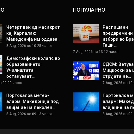
НО
ПОПУЛАРНО
Четврт век од масакрот
Распишани
кај Карпалак:
предвремени
Македонија им оддава…
избори во Брв
Гаши…
8 Aug, 2026 во 10:25 часот.
7 Aug, 2026 во 13:12 часот.
Демографски колапс во
образованието:
СДСМ: Ветува
Училиштата
Мицкоски за 
остануваат…
струјата не…
о 09:29 часот.
7 Aug, 2026 во 10:
Портокалов метео-
Портокалов м
аларм: Македонија под
аларм: Макед
влијание на пеколен…
влијание на 
8 Aug, 2026 во 09:13 часот.
8 Aug, 2026 во 09: