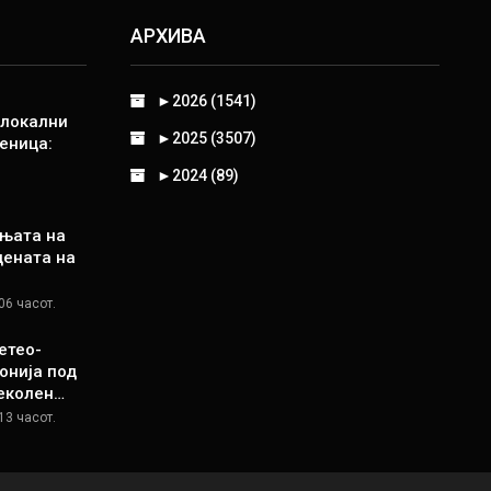
АРХИВА
►
2026 (1541)
 локални
►
2025 (3507)
еница:
►
2024 (89)
њата на
цената на
06 часот.
етео-
онија под
пеколен…
13 часот.