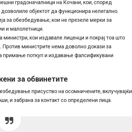
нешни градоначалници на Кочани, кои, според
 дозволиле објектот да функционира нелегално.
ија за обезбедување, кои не презеле мерки за
ии и малолетници.
а министри, кои издавале лиценци и покрај тоа што
и. Против министрите нема доволно докази за
за примање поткуп и издавање фалсификувани
жени за обвинетите
езбедување присуство на осомничените, вклучувајќи
и, и забрана за контакт со определени лица.