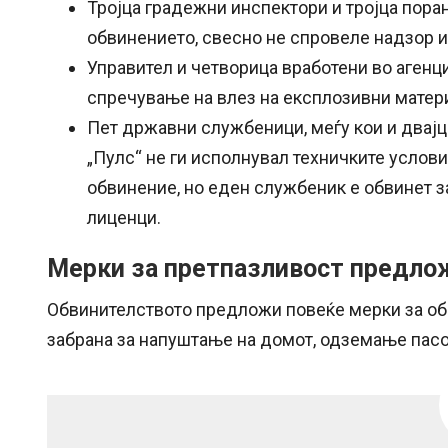
Тројца градежни инспектори и тројца пора
обвинението, свесно не спровеле надзор и
Управител и четворица вработени во агенц
спречување на влез на експлозивни матер
Пет државни службеници, меѓу кои и двајц
„Пулс“ не ги исполнувал техничките услов
обвинение, но еден службеник е обвинет 
лиценци.
Мерки за претпазливост предло
Обвинителството предложи повеќе мерки за об
забрана за напуштање на домот, одземање пасош