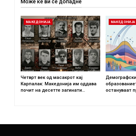
Може ќе ви се допадне
МАКЕДОНИЈА
МАКЕДОНИЈА
Четврт век од масакрот кај
Демографски
Карпалак: Македонија им оддава
образование
почит на десетте загинати…
остануваат п