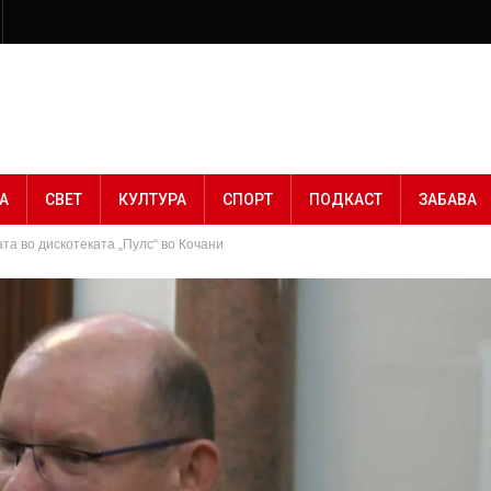
А
СВЕТ
КУЛТУРА
СПОРТ
ПОДКАСТ
ЗАБАВА
та во дискотеката „Пулс“ во Кочани