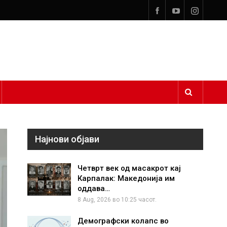
Најнови објави
Четврт век од масакрот кај
Карпалак: Македонија им
оддава…
8 Aug, 2026 во 10:25 часот.
Демографски колапс во