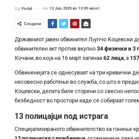
На
13 Jun, 2025 во 13:39 часот.
Од
Portal
Сподели
Државниот јавен обвинител Љупчо Коцевски де
обвинителен акт против вкупно
34 физички и 3 
Кочани, во која на 16 март загинаа
62 лица
, а
157
Обвиненијата се однесуваат на три кривични д
несовесно работење во служба, со што е преди
Коцевски, делата биле сторени со свесно непо
безбедност во простори каде се собираат голем
13 полицајци под истрага
Специјализираното обвинителство за гонење к
13 полициски службеници
, осомничени дека н