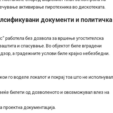
речување активирање пиротехника во дискотеката.
алсификувани документи и политичка
с“ работела без дозвола за вршење угостителска
а заштита и спасување. Во објектот биле вградени
адзор, а градежните услови биле крајно небезбедни.
 кои го воделе локалот и покрај тоа што не исполнува
овеќе билети од дозволеното и овозможувал влез на
а проектна документација.