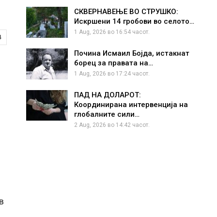
СКВЕРНАВЕЊЕ ВО СТРУШКО:
Искршени 14 гробови во селото…
1 Aug, 2026 во 16:54 часот.
4
Почина Исмаил Бојда, истакнат
борец за правата на…
1 Aug, 2026 во 17:24 часот.
ПАД НА ДОЛАРОТ:
Координирана интервенција на
глобалните сили…
2 Aug, 2026 во 14:42 часот.
д
в