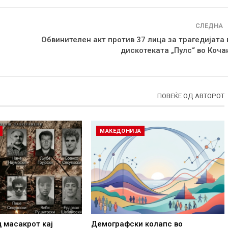
СЛЕДНА
Обвинителен акт против 37 лица за трагедијата 
дискотеката „Пулс“ во Коча
ПОВЕЌЕ ОД АВТОРОТ
МАКЕДОНИЈА
д масакрот кај
Демографски колапс во