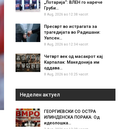
„Лотарија“: ВЛЕН го нарече
Груби…
8 Aug, 2026 во 12:38 часот.
Пресврт во истрагата за
трагедијата во Радишани:
Уапсен…
8 Aug, 2026 во 12:34 часот.
Четврт век од масакрот кај
Карпалак: Македонија им
оддава…
8 Aug, 2026 во 10:25 часот.
Неделен актуел
ГЕОРГИЕВСКИ СО ОСТРА
ИЛИНДЕНСКА ПОРАКА: Од
идеолошка…