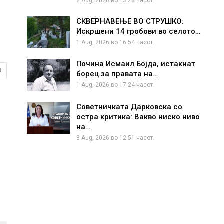
2 Aug, 2026 во 13:28 часот.
СКВЕРНАВЕЊЕ ВО СТРУШКО:
Искршени 14 гробови во селото…
1 Aug, 2026 во 16:54 часот.
Почина Исмаил Бојда, истакнат
4
борец за правата на…
1 Aug, 2026 во 17:24 часот.
Советничката Дарковска со
остра критика: Вакво ниско ниво
на…
8 Aug, 2026 во 12:51 часот.