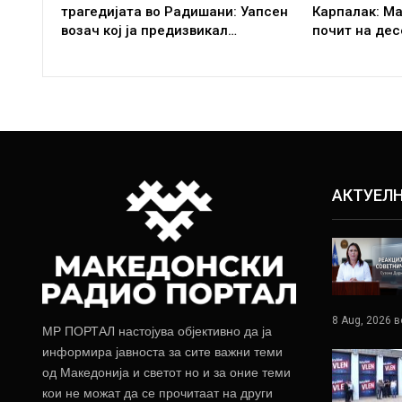
трагедијата во Радишани: Уапсен
Карпалак: Ма
возач кој ја предизвикал…
почит на дес
АКТУЕЛ
8 Aug, 2026 в
МР ПОРТАЛ настојува објективно да ја
информира јавноста за сите важни теми
од Македонија и светот но и за оние теми
кои не можат да се прочитаат на други