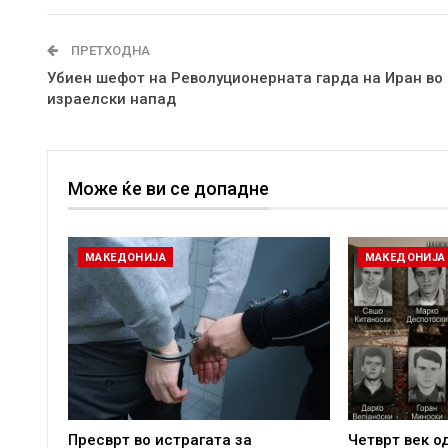
ПРЕТХОДНА
Убиен шефот на Револуционерната гарда на Иран во
израелски напад
Може ќе ви се допадне
МАКЕДОНИЈА
МАКЕДОНИЈА
Пресврт во истрагата за
Четврт век о