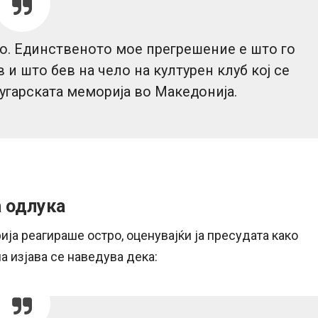
о. Единственото мое прегрешение е што го
и што бев на чело на културен клуб кој се
бугарската меморија во Македонија.
а одлука
ја реагираше остро, оценувајќи ја пресудата како
а изјава се наведува дека: