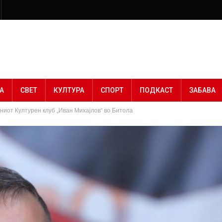
А
СВЕТ
КУЛТУРА
СПОРТ
ПОДКАСТ
ЗАБАВА
ниот Културен клуб „Иван Михајлов“ во Битола