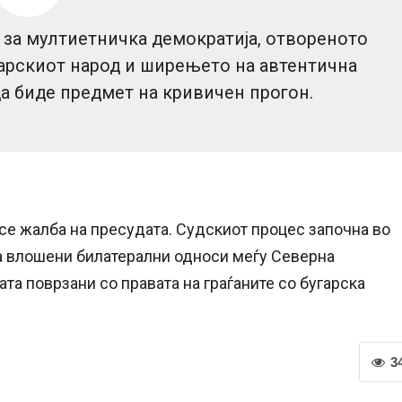
 за мултиетничка демократија, отвореното
арскиот народ и ширењето на автентична
да биде предмет на кривичен прогон.
се жалба на пресудата. Судскиот процес започна во
 на влошени билатерални односи меѓу Северна
та поврзани со правата на граѓаните со бугарска
3