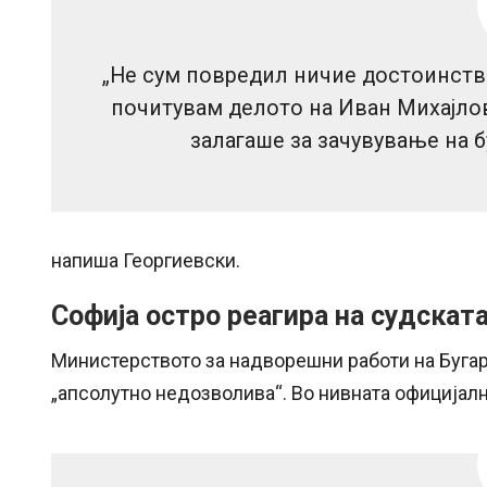
„Не сум повредил ничие достоинств
почитувам делото на Иван Михајлов 
залагаше за зачувување на 
напиша Георгиевски.
Софија остро реагира на судскат
Министерството за надворешни работи на Бугари
„апсолутно недозволива“. Во нивната официјалн