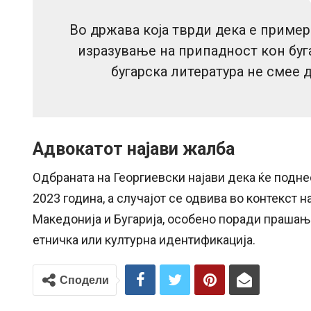
Во држава која тврди дека е пример
изразување на припадност кон буг
бугарска литература не смее 
Адвокатот најави жалба
Одбраната на Георгиевски најави дека ќе подне
2023 година, а случајот се одвива во контекст
Македонија и Бугарија, особено поради прашања
етничка или културна идентификација.
Сподели