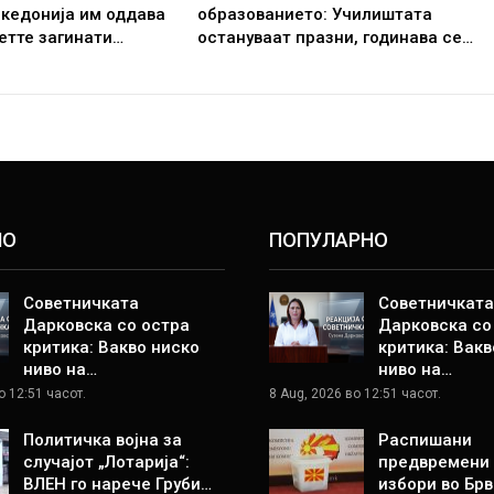
кедонија им оддава
образованието: Училиштата
етте загинати…
остануваат празни, годинава се…
НО
ПОПУЛАРНО
Советничката
Советничката
Дарковска со остра
Дарковска со
критика: Вакво ниско
критика: Вакв
ниво на…
ниво на…
о 12:51 часот.
8 Aug, 2026 во 12:51 часот.
Политичка војна за
Распишани
случајот „Лотарија“:
предвремени
ВЛЕН го нарече Груби…
избори во Брв