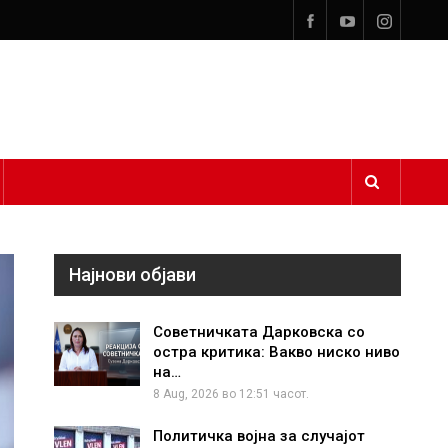
Најнови објави
Советничката Дарковска со
остра критика: Вакво ниско ниво
на…
8 Aug, 2026 во 12:51 часот.
Политичка војна за случајот