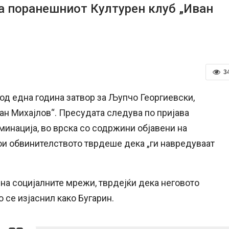
на поранешниот Културен клуб „Иван
3
од една година затвор за Љупчо Георгиевски,
ан Михајлов“. Пресудата следува по пријава
минација, во врска со содржини објавени на
кои обвинителството тврдеше дека „ги навредуваат
 на социјалните мрежи, тврдејќи дека неговото
 се изјаснил како Бугарин.