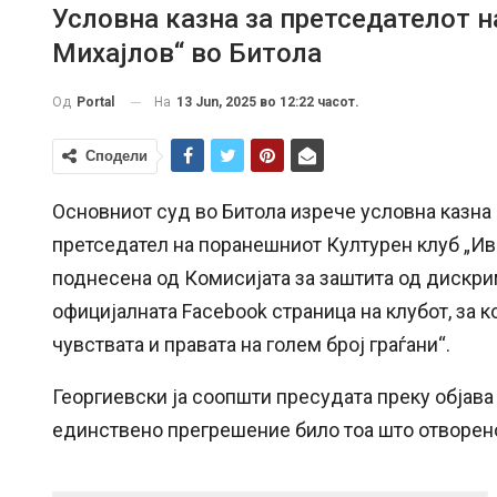
Условна казна за претседателот 
Михајлов“ во Битола
На
13 Jun, 2025 во 12:22 часот.
Од
Portal
Сподели
Основниот суд во Битола изрече условна казна 
претседател на поранешниот Културен клуб „Ив
поднесена од Комисијата за заштита од дискри
официјалната Facebook страница на клубот, за 
чувствата и правата на голем број граѓани“.
Георгиевски ја соопшти пресудата преку објава
единствено прегрешение било тоа што отворено