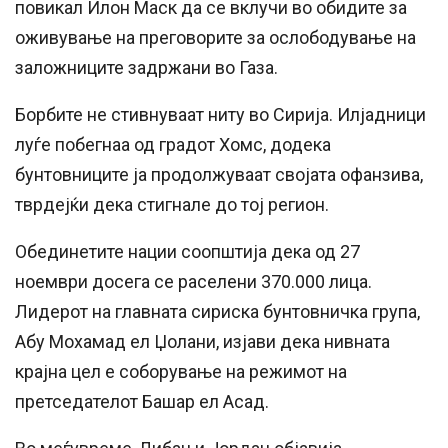
повикал Илон Маск да се вклучи во обидите за
оживување на преговорите за ослободување на
заложниците задржани во Газа.
Борбите не стивнуваат ниту во Сирија. Илјадници
луѓе побегнаа од градот Хомс, додека
бунтовниците ја продолжуваат својата офанзива,
тврдејќи дека стигнале до тој регион.
Обединетите нации соопштија дека од 27
ноември досега се раселени 370.000 лица.
Лидерот на главната сириска бунтовничка група,
Абу Мохамад ел Џолани, изјави дека нивната
крајна цел е соборување на режимот на
претседателот Башар ел Асад.