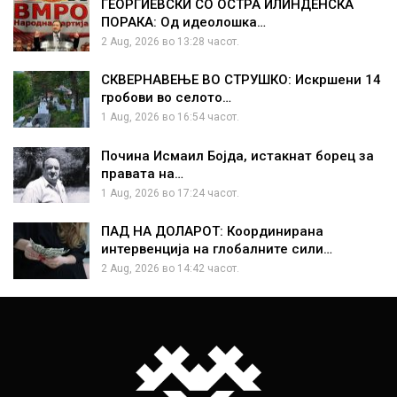
ГЕОРГИЕВСКИ СО ОСТРА ИЛИНДЕНСКА
ПОРАКА: Од идеолошка…
2 Aug, 2026 во 13:28 часот.
СКВЕРНАВЕЊЕ ВО СТРУШКО: Искршени 14
гробови во селото…
1 Aug, 2026 во 16:54 часот.
Почина Исмаил Бојда, истакнат борец за
правата на…
1 Aug, 2026 во 17:24 часот.
ПАД НА ДОЛАРОТ: Координирана
интервенција на глобалните сили…
2 Aug, 2026 во 14:42 часот.