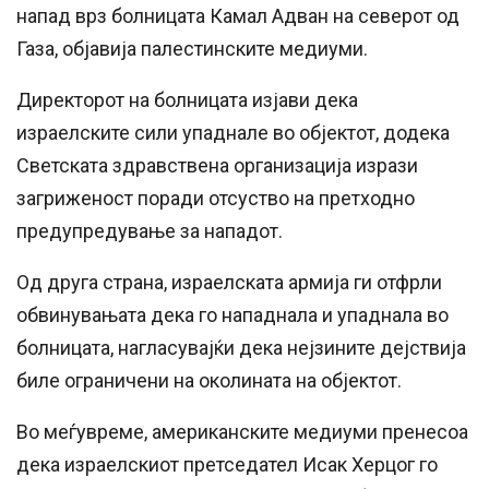
напад врз болницата Камал Адван на северот од
Газа, објавија палестинските медиуми.
Директорот на болницата изјави дека
израелските сили упаднале во објектот, додека
Светската здравствена организација изрази
загриженост поради отсуство на претходно
предупредување за нападот.
Од друга страна, израелската армија ги отфрли
обвинувањата дека го нападнала и упаднала во
болницата, нагласувајќи дека нејзините дејствија
биле ограничени на околината на објектот.
Во меѓувреме, американските медиуми пренесоа
дека израелскиот претседател Исак Херцог го