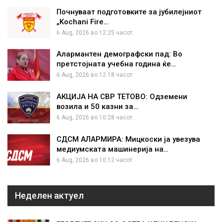
Почнуваат подготовките за јубилејниот
„Kochani Fire…
6 Aug, 2026 во 12:25 часот.
Алармантен демографски пад: Во
претстојната учебна година ќе…
6 Aug, 2026 во 12:18 часот.
АКЦИЈА НА СВР ТЕТОВО: Одземени
возила и 50 казни за…
6 Aug, 2026 во 10:28 часот.
СДСМ АЛАРМИРА: Мицкоски ја увезува
медиумската машинерија на…
6 Aug, 2026 во 10:12 часот.
Неделен актуел