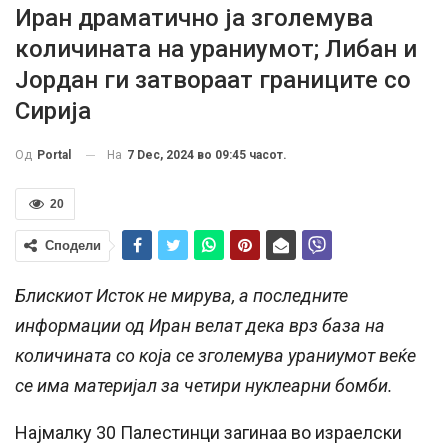
Иран драматично ја зголемува
количината на ураниумот; Либан и
Јордан ги затвораат границите со
Сирија
На
7 Dec, 2024 во 09:45 часот.
Од
Portal
20
Сподели
Блискиот Исток не мирува, а последните
информации од Иран велат дека врз база на
количината со која се зголемува ураниумот веќе
се има материјал за четири нуклеарни бомби.
Најмалку 30 Палестинци загинаа во израелски