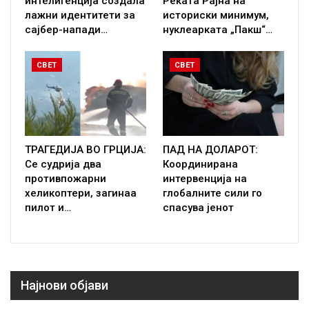
интелигенција создала
Реката Рајна на
лажни идентитети за
историски минимум,
сајбер-напади…
нуклеарката „Пакш“…
СВЕТ
СВЕТ
ТРАГЕДИЈА ВО ГРЦИЈА:
ПАД НА ДОЛАРОТ:
Се судрија два
Координирана
противпожарни
интервенција на
хеликоптери, загинаа
глобалните сили го
пилот и…
спасува јенот
Најнови објави