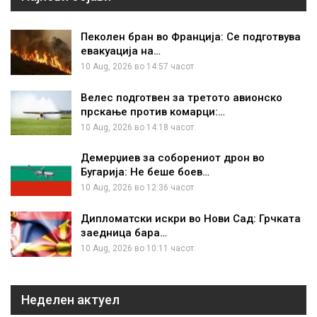
Пеколен бран во Франција: Се подготвува
евакуација на…
10 Aug, 2026 во 14:57 часот.
Велес подготвен за третото авионско
прскање против комарци:…
10 Aug, 2026 во 14:18 часот.
Демерџиев за соборениот дрон во
Бугарија: Не беше боев…
10 Aug, 2026 во 12:36 часот.
Дипломатски искри во Нови Сад: Грчката
заедница бара…
10 Aug, 2026 во 10:11 часот.
Неделен актуел