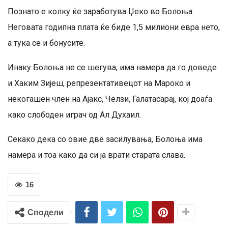
Познато е колку ќе заработува Џеко во Болоња.
Неговата годипна плата ќе биде 1,5 милиони евра нето,
а тука се и бонусите.
Инаку Болоња не се шегува, има намера да го доведе
и Хаким Зијеш, репрезентативецот на Мароко и
некогашен член на Ајакс, Челзи, Галатасарај, кој доаѓа
како слободен играч од Ал Духаил.
Секако дека со овие две засилувања, Болоња има
намера и тоа како да си ја врати старата слава.
16
Сподели