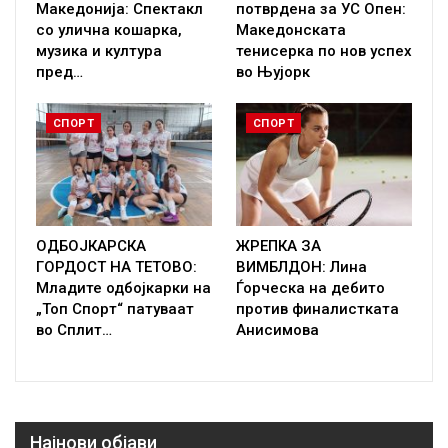
Македонија: Спектакл
потврдена за УС Опен:
со улична кошарка,
Македонската
музика и култура
тенисерка по нов успех
пред…
во Њујорк
СПОРТ
СПОРТ
ОДБОЈКАРСКА
ЖРЕПКА ЗА
ГОРДОСТ НА ТЕТОВО:
ВИМБЛДОН: Лина
Младите одбојкарки на
Ѓорческа на дебито
„Топ Спорт“ патуваат
против финалистката
во Сплит…
Анисимова
Најнови објави