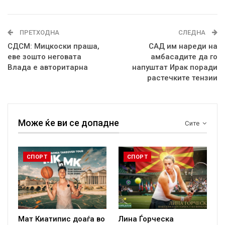
ПРЕТХОДНА
СЛЕДНА
СДСМ: Мицкоски праша,
САД им нареди на
еве зошто неговата
амбасадите да го
Влада е авторитарна
напуштат Ирак поради
растечките тензии
Може ќе ви се допадне
Сите
СПОРТ
СПОРТ
Мат Киатипис доаѓа во
Лина Ѓорческа