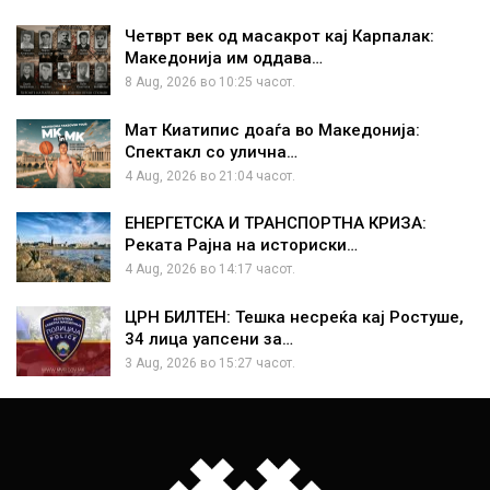
Четврт век од масакрот кај Карпалак:
Македонија им оддава…
8 Aug, 2026 во 10:25 часот.
Мат Киатипис доаѓа во Македонија:
Спектакл со улична…
4 Aug, 2026 во 21:04 часот.
ЕНЕРГЕТСКА И ТРАНСПОРТНА КРИЗА:
Реката Рајна на историски…
4 Aug, 2026 во 14:17 часот.
ЦРН БИЛТЕН: Тешка несреќа кај Ростуше,
34 лица уапсени за…
3 Aug, 2026 во 15:27 часот.