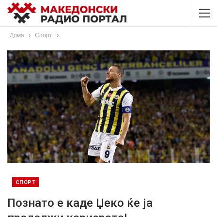
Дома
Спорт
СПОРТ
Познато е каде Џеко ќе ја