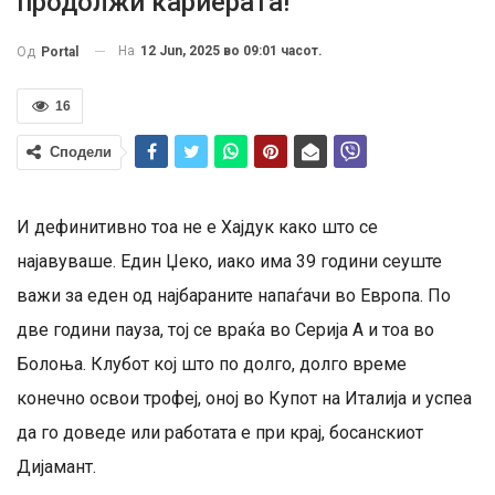
продолжи кариерата!
На
12 Jun, 2025 во 09:01 часот.
Од
Portal
16
Сподели
И дефинитивно тоа не е Хајдук како што се
најавуваше. Един Џеко, иако има 39 години сеуште
важи за еден од најбараните напаѓачи во Европа. По
две години пауза, тој се враќа во Серија А и тоа во
Болоња. Клубот кој што по долго, долго време
конечно освои трофеј, оној во Купот на Италија и успеа
да го доведе или работата е при крај, босанскиот
Дијамант.