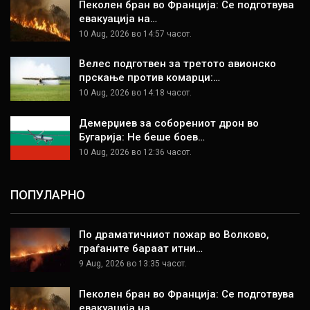
Пеколен бран во Франција: Се подготвува
евакуација на…
10 Aug, 2026 во 14:57 часот.
Велес подготвен за третото авионско
прскање против комарци:…
10 Aug, 2026 во 14:18 часот.
Демерџиев за соборениот дрон во
Бугарија: Не беше боев…
10 Aug, 2026 во 12:36 часот.
ПОПУЛАРНО
По драматичниот пожар во Волково,
граѓаните бараат итни…
9 Aug, 2026 во 13:35 часот.
Пеколен бран во Франција: Се подготвува
евакуација на…