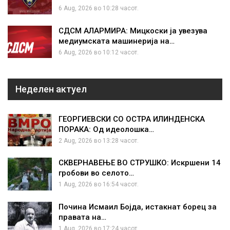
6 Aug, 2026 во 10:28 часот.
СДСМ АЛАРМИРА: Мицкоски ја увезува
медиумската машинерија на…
6 Aug, 2026 во 10:12 часот.
Неделен актуел
ГЕОРГИЕВСКИ СО ОСТРА ИЛИНДЕНСКА
ПОРАКА: Од идеолошка…
2 Aug, 2026 во 13:28 часот.
СКВЕРНАВЕЊЕ ВО СТРУШКО: Искршени 14
гробови во селото…
1 Aug, 2026 во 16:54 часот.
Почина Исмаил Бојда, истакнат борец за
правата на…
1 Aug, 2026 во 17:24 часот.