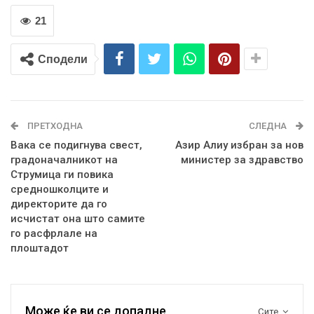
21
Сподели
ПРЕТХОДНА
СЛЕДНА
Вака се подигнува свест,
Азир Алиу избран за нов
градоначалникот на
министер за здравство
Струмица ги повика
средношколците и
директорите да го
исчистат она што самите
го расфрлале на
плоштадот
Може ќе ви се допадне
Сите