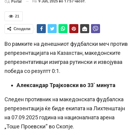
На
9 Jun, 2025 во 17:57 часот.
Од
Portal
21
Сподели
Во рамките на денешниот фудбалски меч против
репрезентацијата на Казахстан, македонските
репрезентативци изиграа рутински и извојуваа
победа со резултт 0:1.
Александар Трајковски во 33` минута
Следен противник на македонската фудбалска
репрезентација ќе биде екипата на Лихтенштајн
на 07.09.2025 година на националната арена
„Тоше Проевски“ во Скопје.