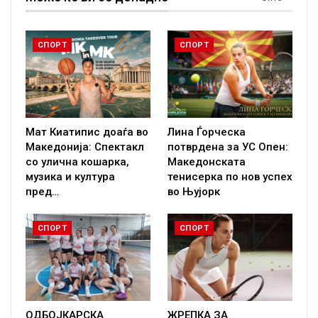
СПОРТ
СПОРТ
Мат Киатипис доаѓа во
Лина Ѓорческа
Македонија: Спектакл
потврдена за УС Опен:
со улична кошарка,
Македонската
музика и култура
тенисерка по нов успех
пред…
во Њујорк
СПОРТ
СПОРТ
ОДБОЈКАРСКА
ЖРЕПКА ЗА