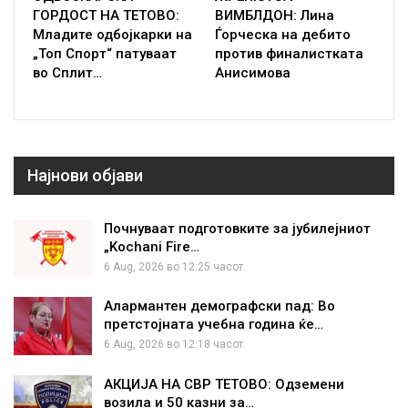
ГОРДОСТ НА ТЕТОВО:
ВИМБЛДОН: Лина
Младите одбојкарки на
Ѓорческа на дебито
„Топ Спорт“ патуваат
против финалистката
во Сплит…
Анисимова
Најнови објави
Почнуваат подготовките за јубилејниот
„Kochani Fire…
6 Aug, 2026 во 12:25 часот.
Алармантен демографски пад: Во
претстојната учебна година ќе…
6 Aug, 2026 во 12:18 часот.
АКЦИЈА НА СВР ТЕТОВО: Одземени
возила и 50 казни за…