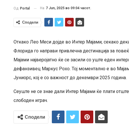
На
7 Jun, 2025 во 09:04 часот.
Од
Portal
Сподели
Откако Лео Меси дојде во Интер Мајами, секако дека
Флорида го направи привлечна дестинација за повеќ
Мајами најверојатно ќе се засили со уште еден интер
дефанзивец Маркус Рохо. Тој моментално е во Мајам
Јуниорс, кој е со важност до декември 2025 година.
Сеуште не се знае дали Интер Мајами ќе плати отште
слободен играч.
Сподели