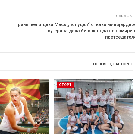
СЛЕДНА
Трамп вели дека Маск „полудел“ откако милијардер
сугерира дека би сакал да се помири 
претседател
ПОВЕЌЕ ОД АВТОРОТ
СПОРТ