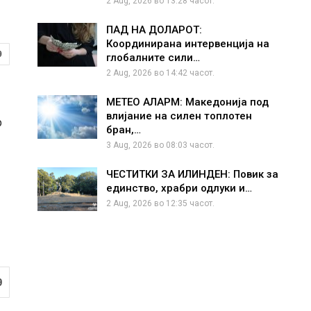
2 Aug, 2026 во 13:28 часот.
ПАД НА ДОЛАРОТ:
Координирана интервенција на
9
глобалните сили…
2 Aug, 2026 во 14:42 часот.
МЕТЕО АЛАРМ: Македонија под
влијание на силен топлотен
р
бран,…
3 Aug, 2026 во 08:03 часот.
ЧЕСТИТКИ ЗА ИЛИНДЕН: Повик за
единство, храбри одлуки и…
2 Aug, 2026 во 12:35 часот.
9