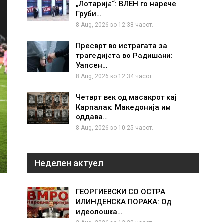
„Лотарија“: ВЛЕН го нарече
Груби…
8 Aug, 2026 во 12:38 часот.
Пресврт во истрагата за
трагедијата во Радишани:
Уапсен…
8 Aug, 2026 во 12:34 часот.
Четврт век од масакрот кај
Карпалак: Македонија им
оддава…
8 Aug, 2026 во 10:25 часот.
Неделен актуел
ГЕОРГИЕВСКИ СО ОСТРА
ИЛИНДЕНСКА ПОРАКА: Од
идеолошка…