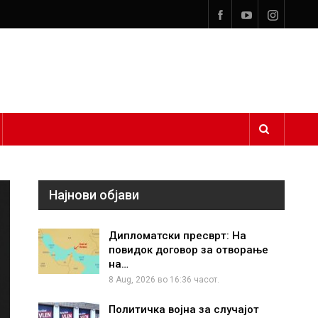
Најнови објави
Дипломатски пресврт: На
повидок договор за отворање
на…
8 Aug, 2026 во 16:36 часот.
Политичка војна за случајот