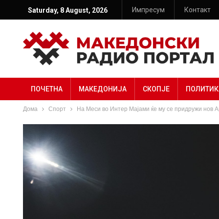
Импресум
Контакт
Saturday, 8 August, 2026
ПОЧЕТНА
МАКЕДОНИЈА
СКОПЈЕ
ПОЛИТИК
Дома
Спорт
На Меси во Интер Мајами ќе му се придружи нов А