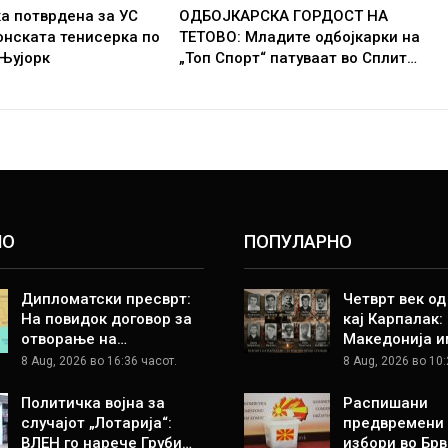
а потврдена за УС
ОДБОЈКАРСКА ГОРДОСТ НА
онската тенисерка по
ТЕТОВО: Младите одбојкарки на
 Њујорк
„Топ Спорт“ патуваат во Сплит…
НО
ПОПУЛАРНО
Дипломатски пресврт:
Четврт век о
На повидок договор за
кај Карпалак:
отворање на…
Македонија и
8 Aug, 2026 во 16:36 часот.
8 Aug, 2026 во 10:
Политичка војна за
Распишани
случајот „Лотарија“:
предвремени
ВЛЕН го нарече Груби…
избори во Брв