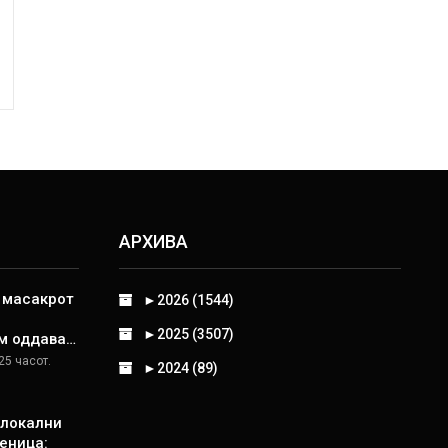
АРХИВА
д масакрот
►
2026 (1544)
►
2025 (3507)
м оддава…
25 часот.
►
2024 (89)
 локални
еница: