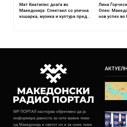
Мат Киатипис доаѓа во
Лина Ѓорческ
Македонија: Спектакл со улична
Опен: Макед
кошарка, музика и култура пред…
нов успех во
АКТУЕЛ
МР ПОРТАЛ настојува објективно да ја
информира јавноста за сите важни теми
од Македонија и светот но и за оние теми