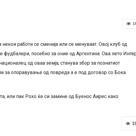
1
 некои работи се сменија или се менуваат. Овој клуб од
е фудбалери, посебно за оние од Аргентина. Ова лето Инте
националец од оваа земја, станува збор за познатиот
и за опоравување од повреда а е под договор со Бока
та, или пак Рохо ќе си замине од Буенос Аирес како
1