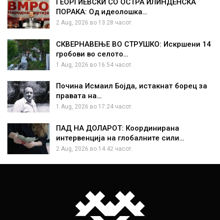
ГЕОРГИЕВСКИ СО ОСТРА ИЛИНДЕНСКА
ПОРАКА: Од идеолошка…
2 Aug, 2026 во 13:28 часот.
СКВЕРНАВЕЊЕ ВО СТРУШКО: Искршени 14
гробови во селото…
1 Aug, 2026 во 16:54 часот.
Почина Исмаил Бојда, истакнат борец за
правата на…
1 Aug, 2026 во 17:24 часот.
ПАД НА ДОЛАРОТ: Координирана
интервенција на глобалните сили…
2 Aug, 2026 во 14:42 часот.