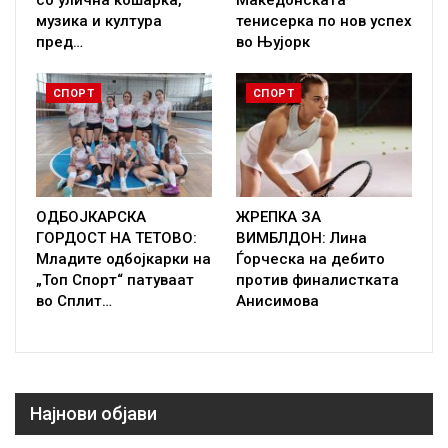
со улична кошарка,
Македонската
музика и култура
тенисерка по нов успех
пред…
во Њујорк
СПОРТ
СПОРТ
ОДБОЈКАРСКА
ЖРЕПКА ЗА
ГОРДОСТ НА ТЕТОВО:
ВИМБЛДОН: Лина
Младите одбојкарки на
Ѓорческа на дебито
„Топ Спорт“ патуваат
против финалистката
во Сплит…
Анисимова
Најнови објави