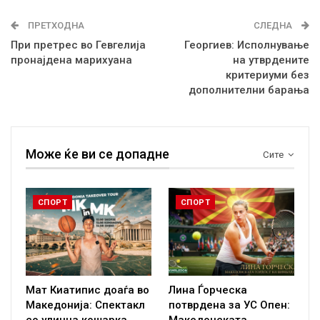
ПРЕТХОДНА
СЛЕДНА
При претрес во Гевгелија
Георгиев: Исполнување
пронајдена марихуана
на утврдените
критериуми без
дополнителни барања
Може ќе ви се допадне
Сите
СПОРТ
СПОРТ
Мат Киатипис доаѓа во
Лина Ѓорческа
Македонија: Спектакл
потврдена за УС Опен: