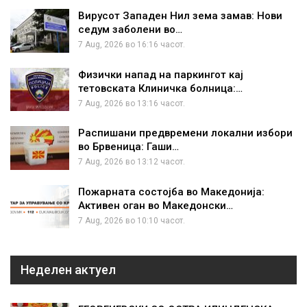
Вирусот Западен Нил зема замав: Нови
седум заболени во…
7 Aug, 2026 во 16:16 часот.
Физички напад на паркингот кај
тетовската Клиничка болница:…
7 Aug, 2026 во 13:16 часот.
Распишани предвремени локални избори
во Брвеница: Гаши…
7 Aug, 2026 во 13:12 часот.
Пожарната состојба во Македонија:
Активен оган во Македонски…
7 Aug, 2026 во 10:10 часот.
Неделен актуел