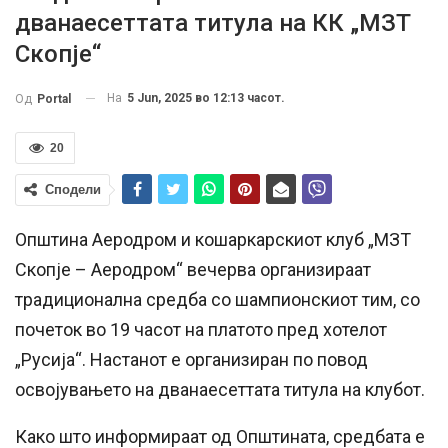
дванаесеттата титула на КК „МЗТ
Скопје“
На
5 Jun, 2025 во 12:13 часот.
Од
Portal
20
Сподели
Општина Аеродром и кошаркарскиот клуб „МЗТ
Скопје – Аеродром“ вечерва организираат
традиционална средба со шампионскиот тим, со
почеток во 19 часот на платото пред хотелот
„Русија“. Настанот е организиран по повод
освојувањето на дванаесеттата титула на клубот.
Како што информираат од Општината, средбата е