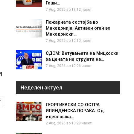
Гаши…
7 Aug, 2026 во 13:12 часот.
Пожарната состојба во
Македонија: Активен оган во
Македонски…
7 Aug, 2026 во 10:10 часот.
СДСМ: Ветувањата на Мицкоски
за цената на струјата не…
7 Aug, 2026 во 10:06 часот.
и
Неделен актуел
7
ГЕОРГИЕВСКИ СО ОСТРА
ИЛИНДЕНСКА ПОРАКА: Од
идеолошка…
2 Aug, 2026 во 13:28 часот.