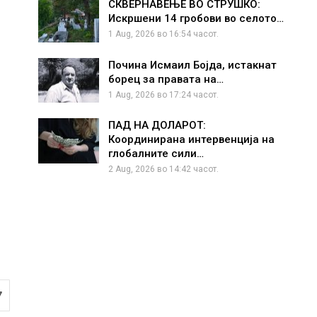
СКВЕРНАВЕЊЕ ВО СТРУШКО:
Искршени 14 гробови во селото…
1 Aug, 2026 во 16:54 часот.
Почина Исмаил Бојда, истакнат
борец за правата на…
1 Aug, 2026 во 17:24 часот.
ПАД НА ДОЛАРОТ:
Координирана интервенција на
глобалните сили…
2 Aug, 2026 во 14:42 часот.
7