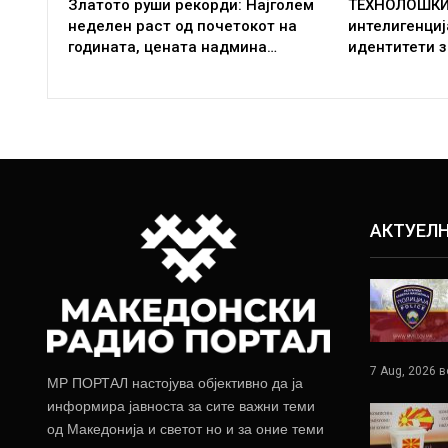
Златото руши рекорди: Најголем
ТЕХНОЛОШКИ
неделен раст од почетокот на
интелигенци
годината, цената надмина…
идентитети з
АКТУЕЛ
7 Aug, 2026 в
МР ПОРТАЛ настојува објективно да ја
информира јавноста за сите важни теми
од Македонија и светот но и за оние теми