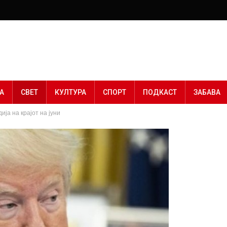
А
СВЕТ
КУЛТУРА
СПОРТ
ПОДКАСТ
ЗАБАВА
ја на крајот на јуни