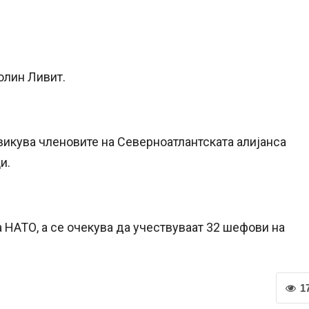
ролин Ливит.
овикува членовите на Северноатлантската алијанса
и.
 НАТО, а се очекува да учествуваат 32 шефови на
1