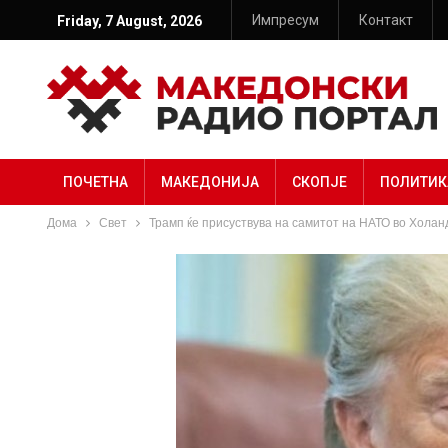
Импресум
Контакт
Friday, 7 August, 2026
ПОЧЕТНА
МАКЕДОНИЈА
СКОПЈЕ
ПОЛИТИК
Дома
Свет
Трамп ќе присуствува на самитот на НАТО во Холанди