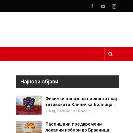
Најнови објави
Физички напад на паркингот кај
тетовската Клиничка болница:…
7 Aug, 2026 во 13:16 часот.
Распишани предвремени
локални избори во Брвеница: