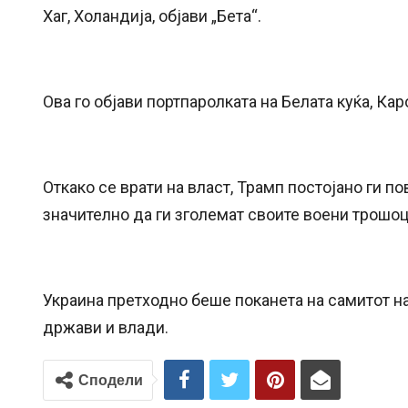
Хаг, Холандија, објави „Бета“.
Ова го објави портпаролката на Белата куќа, Ка
Откако се врати на власт, Трамп постојано ги п
значително да ги зголемат своите воени трошоц
Украина претходно беше поканета на самитот на
држави и влади.
Сподели