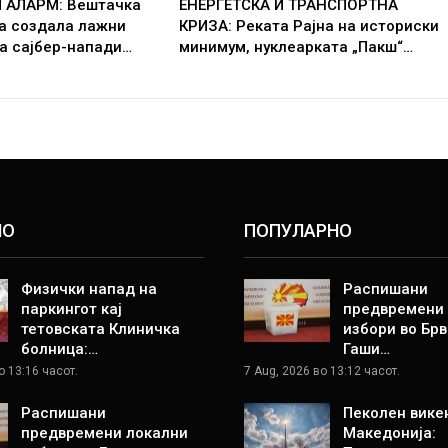
 АЛАРМ: Вештачка
ЕНЕРГЕТСКА И ТРАНСПОРТНА
ја создала лажни
КРИЗА: Реката Рајна на историски
а сајбер-напади…
минимум, нуклеарката „Пакш“…
НО
ПОПУЛАРНО
Физички напад на
Распишани
паркингот кај
предвремени
тетовската Клиничка
избори во Брв
болница:…
Гаши…
о 13:16 часот.
7 Aug, 2026 во 13:12 часот.
Распишани
Пеколен вике
предвремени локални
Македонија: