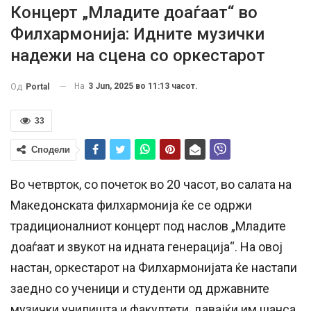
Концерт „Младите доаѓаат“ во
Филхармонија: Идните музички
надежи на сцена со оркестарот
На
3 Jun, 2025 во 11:13 часот.
Од
Portal
33
Сподели
Во четврток, со почеток во 20 часот, во салата на
Македонската филхармонија ќе се одржи
традиционалниот концерт под наслов „Младите
доаѓаат и звукот на идната генерација“. На овој
настан, оркестарот на Филхармонијата ќе настапи
заедно со ученици и студенти од државните
музички училишта и факултети, давајќи им шанса