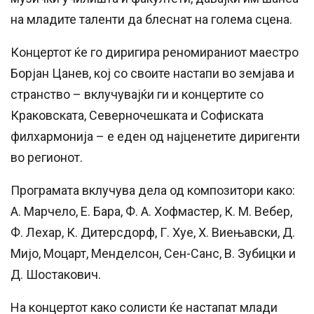
на младите таленти да блеснат на голема сцена.
Концертот ќе го диригира реномираниот маестро
Борјан Цанев, кој со своите настапи во земјава и
странство – вклучувајќи ги и концертите со
Краковската, Северночешката и Софиската
филхармонија – е еден од најценетите диригенти
во регионот.
Програмата вклучува дела од композитори како:
А. Марчело, Е. Бара, Ф. А. Хофмастер, К. М. Вебер,
Ф. Лехар, К. Дитерсдорф, Г. Хуе, Х. Виењавски, Д.
Мијо, Моцарт, Менделсон, Сен-Санс, В. Зубицки и
Д. Шостакович.
На концертот како солисти ќе настапат млади