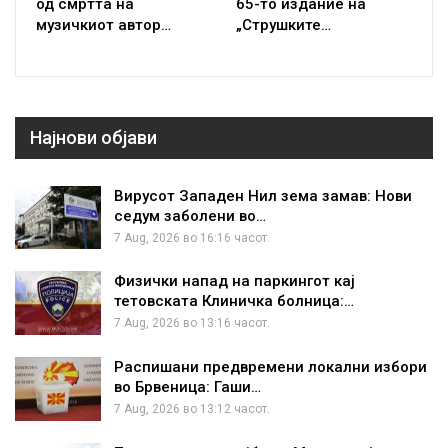
од смртта на
65-то издание на
музичкиот автор…
„Струшките…
Најнови објави
Вирусот Западен Нил зема замав: Нови
седум заболени во…
7 Aug, 2026 во 16:16 часот.
Физички напад на паркингот кај
тетовската Клиничка болница:…
7 Aug, 2026 во 13:16 часот.
Распишани предвремени локални избори
во Брвеница: Гаши…
7 Aug, 2026 во 13:12 часот.