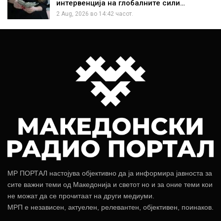
интервенција на глобалните сили…
2 Aug, 2026 во 14:42 часот.
МР ПОРТАЛ настојува објективно да ја информира јавноста за
сите важни теми од Македонија и светот но и за оние теми кои
не можат да се прочитаат на други медиуми.
МРП е независен, актуелен, релевантен, објективен, поинаков.