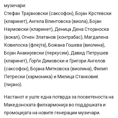
музичари:
Стефан Трајановски (саксофон), Бојан Крстевски
(кларинет), Ангела Влинтовска (виола), Бојан
Наумовски (кларинет), Деница Дена Стојаноска
(вокал), Огнен Златанов (контрабас), Магдалена
Ковилоска (флејта), Божана Гошева (виолина),
Бојан Анакијевски (перкусии), Давид Петрушев
(кларинет), Ѓорѓи Димовски и Григори Ангелов
(саксофон), Бојана Митковска (виолина), Филип
Петрески (хармоника) и Милица Станковиќ
(пијано).
Настанот е уште една потврда за посветеноста на
Македонската филхармонија во поддршката и
промоцијата на новите генерации музичари.