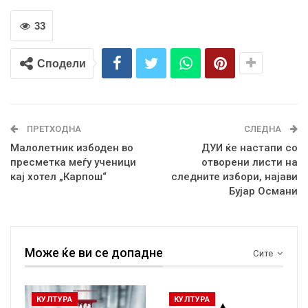
33
Сподели
ПРЕТХОДНА
СЛЕДНА
Малолетник избоден во
ДУИ ќе настапи со
пресметка меѓу ученици
отворени листи на
кај хотел „Карпош“
следните избори, најави
Бујар Османи
Може ќе ви се допадне
Сите
КУЛТУРА
КУЛТУРА