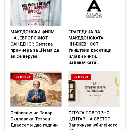
МАКЕДОНСКИ ФИЛМ
ТРАГЕДИЈА ЗА
НА „ЕВРОПСКИОТ
МАКЕДОНСКАТА
САНДЕНС“: Светска
КНИЖЕВНОСТ:
премиера за „Нема да
Уништени десетици
ви се верува…
илјади книги,
издавачката…
КУЛТУРА
КУЛТУРА
Сеќавање на Тодор
СТРУГА ПОВТОРНО
Скаловски-Тетоец:
ЦЕНТАР НА СВЕТОТ:
Дваесет и две години
Започнува јубилејното