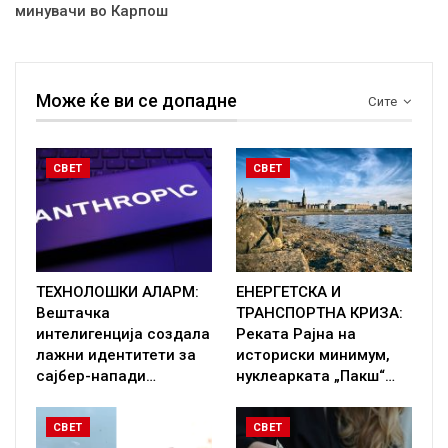
минувачи во Карпош
Може ќе ви се допадне
Сите
СВЕТ
СВЕТ
ТЕХНОЛОШКИ АЛАРМ:
ЕНЕРГЕТСКА И
Вештачка
ТРАНСПОРТНА КРИЗА:
интелигенција создала
Реката Рајна на
лажни идентитети за
историски минимум,
сајбер-напади…
нуклеарката „Пакш“…
СВЕТ
СВЕТ