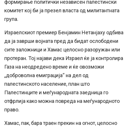
формирање политички независен палестински
комитет кој би ја презел власта од милитантната
група.
Израелскиот премиер Бенјамин Нетанјаху одбива
да ја заврши војната пред да бидат ослободени
сите заложници и Хамас целосно разоружан или
протеран. Тој најави дека Израел ќе ја контролира
Газа на неодредено време и ќе овозможи
„доброволна емиграција“ на дел од
палестинското население, план што
Палестинците и меѓународната заедница го
отфрлија како можна повреда на меѓународното
право.
Хамас, пак, бара траен прекин на огнот, целосно