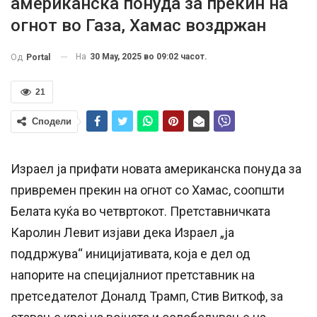
американска понуда за прекин на
огнот во Газа, Хамас воздржан
На
30 May, 2025 во 09:02 часот.
Од
Portal
21
Сподели
Израел ја прифати новата американска понуда за
привремен прекин на огнот со Хамас, соопшти
Белата куќа во четвртокот. Претставничката
Каролин Левит изјави дека Израел „ја
поддржува“ иницијативата, која е дел од
напорите на специјалниот претставник на
претседателот Доналд Трамп, Стив Виткоф, за