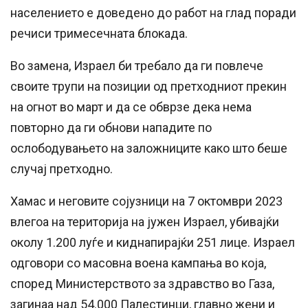
населението е доведено до работ на глад поради
речиси тримесечната блокада.
Во замена, Израел би требало да ги повлече
своите трупи на позиции од претходниот прекин
на огнот во март и да се обврзе дека нема
повторно да ги обнови нападите по
ослободувањето на заложниците како што беше
случај претходно.
Хамас и неговите сојузници на 7 октомври 2023
влегоа на територија на јужен Израел, убивајќи
околу 1.200 луѓе и киднапирајќи 251 лице. Израел
одговори со масовна воена кампања во која,
според Министерството за здравство во Газа,
загинаа над 54.000 Палестинци, главно жени и