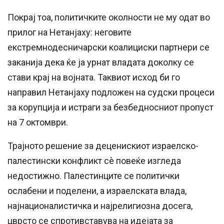
Покрај тоа, политичките околности не му одат во
прилог на Нетанјаху: неговите
екстремнодесничарски коалициски партнери се
заканија дека ќе ја урнат владата доколку се
стави крај на војната. Таквиот исход би го
направил Нетанјаху подложен на судски процеси
за корупција и истраги за безбедносниот пропуст
на 7 октомври.
Трајното решение за деценискиот израелско-
палестински конфликт сè повеќе изгледа
недостижно. Палестинците се политички
ослабени и поделени, а израелската влада,
најнационалистичка и најрелигиозна досега,
цврсто се спротивставува на идејата за