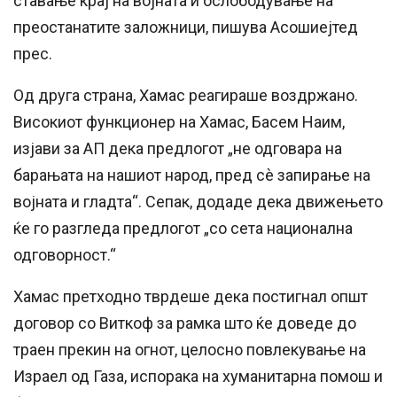
ставање крај на војната и ослободување на
преостанатите заложници, пишува Асошиејтед
прес.
Од друга страна, Хамас реагираше воздржано.
Високиот функционер на Хамас, Басем Наим,
изјави за АП дека предлогот „не одговара на
барањата на нашиот народ, пред сè запирање на
војната и гладта“. Сепак, додаде дека движењето
ќе го разгледа предлогот „со сета национална
одговорност.“
Хамас претходно тврдеше дека постигнал општ
договор со Виткоф за рамка што ќе доведе до
траен прекин на огнот, целосно повлекување на
Израел од Газа, испорака на хуманитарна помош и