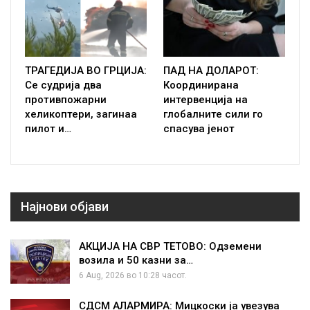
ТРАГЕДИЈА ВО ГРЦИЈА:
ПАД НА ДОЛАРОТ:
Се судрија два
Координирана
противпожарни
интервенција на
хеликоптери, загинаа
глобалните сили го
пилот и…
спасува јенот
Најнови објави
АКЦИЈА НА СВР ТЕТОВО: Одземени
возила и 50 казни за…
6 Aug, 2026 во 10:28 часот.
СДСМ АЛАРМИРА: Мицкоски ја увезува