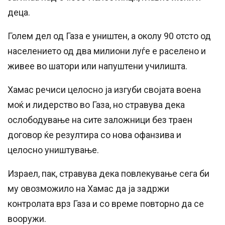
деца.
Голем дел од Газа е уништен, а околу 90 отсто од
населението од два милиони луѓе е раселено и
живее во шатори или напуштени училишта.
Хамас речиси целосно ја изгуби својата воена
моќ и лидерство во Газа, но стравува дека
ослободување на сите заложници без траен
договор ќе резултира со нова офанзива и
целосно уништување.
Израел, пак, стравува дека повлекување сега би
му овозможило на Хамас да ја задржи
контролата врз Газа и со време повторно да се
вооружи.