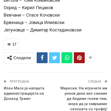
Битола – Тони Коњановски
Охрид – Кирил Пецаков
Вевчани – Спасе Кочовски
Брвеница – Јовица Илиевски
Јегуновце – Димитар Костадиновски
17
Сподели
ПРЕТХОДНА
СЛЕДНА
Илон Маск ја напушта
Мареска: На играчите им
администрацијата на
реков дека ако сакаме
Доналд Трамп
да бидеме голем тим,
мора да ја завршиме
сезоната со трофеј!