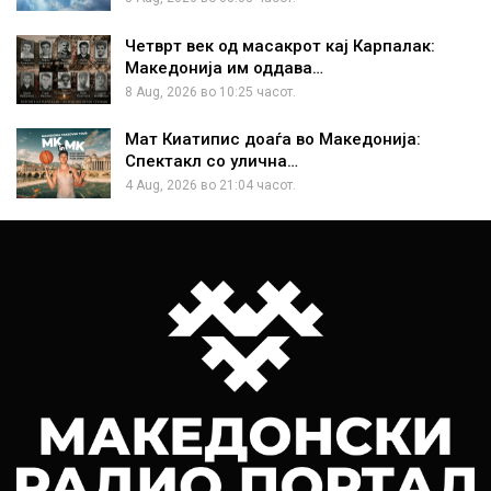
Четврт век од масакрот кај Карпалак:
Македонија им оддава…
8 Aug, 2026 во 10:25 часот.
Мат Киатипис доаѓа во Македонија:
Спектакл со улична…
4 Aug, 2026 во 21:04 часот.