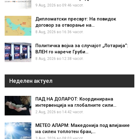
9 Aug, 2026 во 09:46 часот.
Дипломатски пресврт: На повидок
договор за отворање на…
8 Aug, 2026 во 16:36 часот.
Политичка војна за случајот „Лотарија“:
ВЛЕН го нарече Груби…
8 Aug, 2026 во 12:38 часот.
Неделен актуел
ПАД НА ДОЛАРОТ: Координирана
интервенција на глобалните сили…
2 Aug, 2026 во 14:42 часот.
МЕТЕО АЛАРМ: Македонија под влијание
на силен топлотен бран,…
3 Aug, 2026 во 08:03 часот.