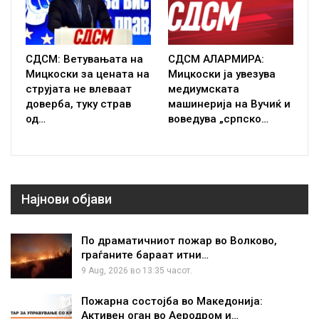
СДСМ: Ветувањата на
СДСМ АЛАРМИРА:
Мицкоски за цената на
Мицкоски ја увезува
струјата не влеваат
медиумската
доверба, туку страв
машинерија на Вучиќ и
од…
воведува „српско…
Најнови објави
По драматичниот пожар во Волково,
граѓаните бараат итни…
9 Aug, 2026 во 13:35 часот.
Пожарна состојба во Македонија:
Активен оган во Аеродром и…