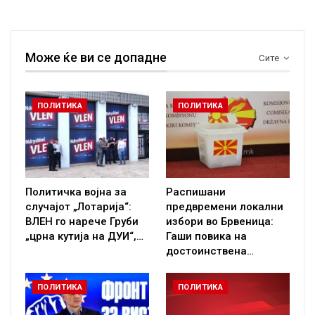
Може ќе ви се допадне
Сите
ПОЛИТИКА
ПОЛИТИКА
Политичка војна за
Распишани
случајот „Лотарија“:
предвремени локални
ВЛЕН го нарече Груби
избори во Брвеница:
„црна кутија на ДУИ“,…
Гаши повика на
достоинствена…
ПОЛИТИКА
ПОЛИТИКА