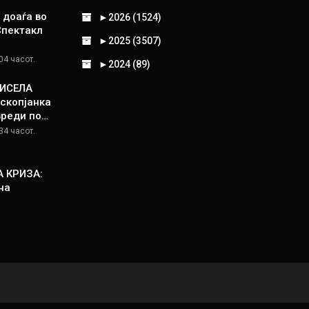
 доаѓа во
►
2026 (1524)
Спектакл
►
2025 (3507)
04 часот.
►
2024 (89)
КИСЕЛА
скопјанка
вреди по…
34 часот.
 КРИЗА:
на