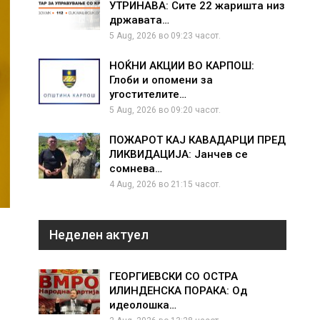
УТРИНАВА: Сите 22 жаришта низ
државата…
5 Aug, 2026 во 09:23 часот.
НОЌНИ АКЦИИ ВО КАРПОШ:
Глоби и опомени за
угостителите…
5 Aug, 2026 во 09:20 часот.
ПОЖАРОТ КАЈ КАВАДАРЦИ ПРЕД
ЛИКВИДАЦИЈА: Јанчев се
сомнева…
4 Aug, 2026 во 21:15 часот.
Неделен актуел
ГЕОРГИЕВСКИ СО ОСТРА
ИЛИНДЕНСКА ПОРАКА: Од
идеолошка…