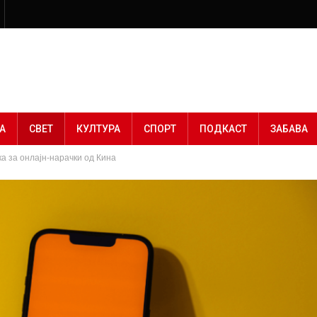
А
СВЕТ
КУЛТУРА
СПОРТ
ПОДКАСТ
ЗАБАВА
ка за онлајн-нарачки од Кина