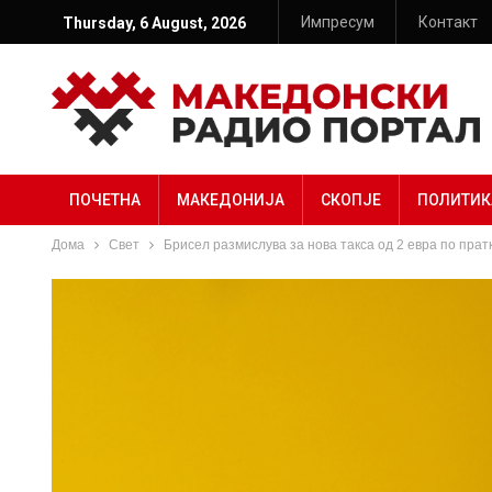
Импресум
Контакт
Thursday, 6 August, 2026
ПОЧЕТНА
МАКЕДОНИЈА
СКОПЈЕ
ПОЛИТИК
Дома
Свет
Брисел размислува за нова такса од 2 евра по прат