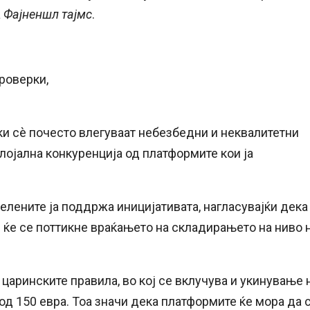
а
Фајненшл тајмс
.
роверки,
и сè почесто влегуваат небезбедни и неквалитетни
лојална конкуренција од платформите кои ја
лените ја поддржа иницијативата, нагласувајќи дека
и ќе се поттикне враќањето на складирањето на ниво 
царинските правила, во кој се вклучува и укинување 
д 150 евра. Тоа значи дека платформите ќе мора да 