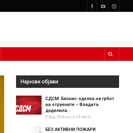
Најнови објави
СДСМ: Бизнис-зделка на грбот
на отруените – Владата
доделила…
5 Aug, 2026 во 10:24 часот.
БЕЗ АКТИВНИ ПОЖАРИ