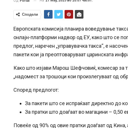
На
21 May, 2025 во 20:07 часот.
Од
Portal
Сподели
Европската комисија планира воведување такса 
онлајн-платформи надвор од ЕУ, како што се поп
предлог, наречен „управувачка такса“, е насоч
пакети кои ја преоптоваруваат царинската инфра
Како што изјави Марош Шефчовиќ, комесар за тр
„надомест за трошоци кои произлегуваат од обр
Според предлогот:
За пакети што се испраќаат директно до ко
За пратки што доаѓаат во магацини – 0,50 е
Повеќе од 90% од овие пратки доаѓаат од Кина,