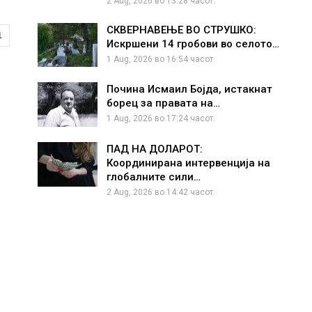
2 Aug, 2026 во 13:28 часот.
СКВЕРНАВЕЊЕ ВО СТРУШКО:
1
Искршени 14 гробови во селото…
1 Aug, 2026 во 16:54 часот.
Почина Исмаил Бојда, истакнат
борец за правата на…
1 Aug, 2026 во 17:24 часот.
ПАД НА ДОЛАРОТ:
Координирана интервенција на
глобалните сили…
2 Aug, 2026 во 14:42 часот.