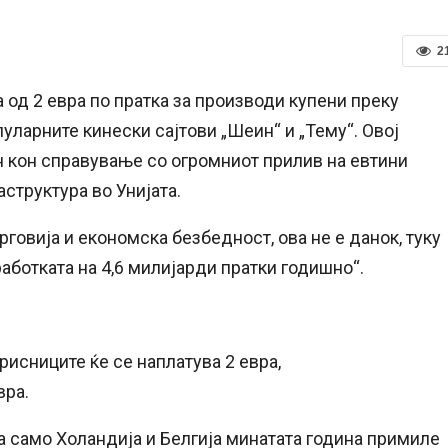
2
од 2 евра по пратка за производи купени преку
уларните кинески сајтови „Шеин“ и „Тему“. Овој
ен кон справување со огромниот прилив на евтини
структура во Унијата.
говија и економска безбедност, ова не е данок, туку
аботката на 4,6 милијарди пратки годишно“.
рисниците ќе се наплатува 2 евра,
вра.
 а само Холандија и Белгија минатата година примиле