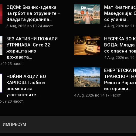
СДСМ: Бизнис-зделка
Мат Киатипис
на грбот на отруените –
Македонија: 
Владата доделила…
со улична…
5 Aug, 2026 во 10:24 часот.
4 Aug, 2026 во 21:
БЕЗ АКТИВНИ ПОЖАРИ
НЕСРЕЌА ВО 
УТРИНАВА: Сите 22
ВОДА: Млада 
жаришта низ
со опасни по
државата…
4 Aug, 2026 во 10:
о 09:23 часот.
ЕНЕРГЕТСКА И
НОЌНИ АКЦИИ ВО
ТРАНСПОРТНА
КАРПОШ: Глоби и
Реката Рајна 
опомени за
историски…
угостителите…
4 Aug, 2026 во 14:17 часот.
о 09:20 часот.
ИМПРЕСУМ