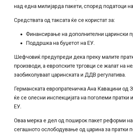
над една милијарда пакети, според податоци н
Средствата од таксата ќе се користат за:
Финансирање на дополнителни царински п
Поддршка на буџетот на ЕУ.
Шефчовиќ предупреди дека преку малите пратк
производи, а европските трговци се жалат на не
заобиколуваат царинската и ДДВ регулатива.
Германската европратеничка Ана Кавацини од Зе
ќе се олесни инспекцијата на поголеми пратки 
ЕУ.
Оваа мерка е дел од поширок пакет реформи на 
сегашното ослободување од царина за пратки по