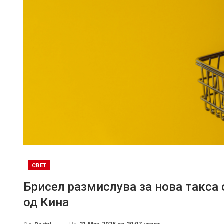
СВЕТ
Брисел размислува за нова такса о
од Кина