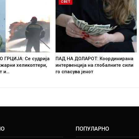
СВЕТ
О ГРЦИЈА: Се судрија
ПАД НА ДОЛАРОТ: Координирана
ожарни хеликоптери,
интервенција на глобалните сили
т и…
го спасува јенот
НО
ПОПУЛАРНО