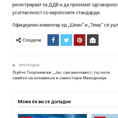
регистрираат за ДДВ и да преземат одговорност
усогласеност со европските стандарди.
Официјален коментар од „Шеин“ и „Тему“ сè ушт
Сподели
ПРЕТХОДНА
Љубчо Георгиевски: „Јас сум ванчовист, тој носи
симбол на независна и самостојна Македонија
Може ќе ви се допадне