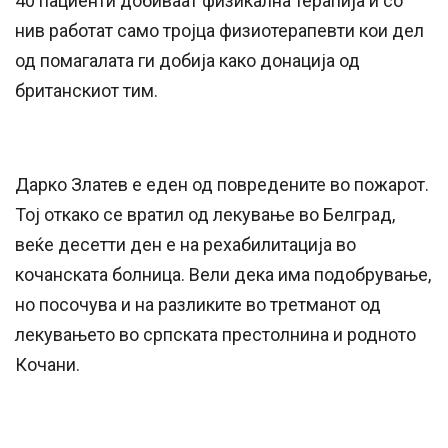
40 пациенти добиваат физикална терапија и со
нив работат само тројца физиотерапевти кои дел
од помагалата ги добија како донација од
британскиот тим.
Дарко Златев е еден од повредените во пожарот.
Тој откако се вратил од лекување во Белград,
веќе десетти ден е на рехабилитација во
кочанската болница. Вели дека има подобрување,
но посочува и на разликите во третманот од
лекувањето во српската престолнина и родното
Кочани.