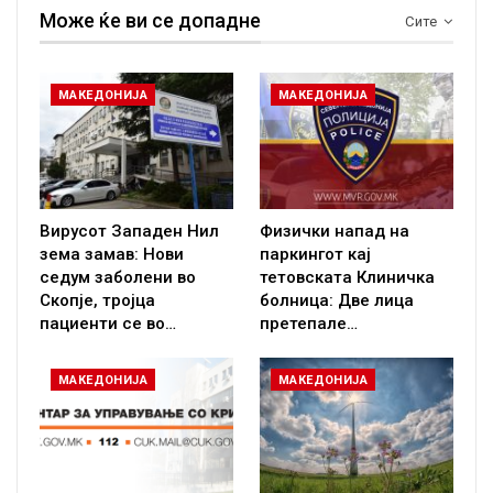
Може ќе ви се допадне
Сите
МАКЕДОНИЈА
МАКЕДОНИЈА
Вирусот Западен Нил
Физички напад на
зема замав: Нови
паркингот кај
седум заболени во
тетовската Клиничка
Скопје, тројца
болница: Две лица
пациенти се во…
претепале…
МАКЕДОНИЈА
МАКЕДОНИЈА