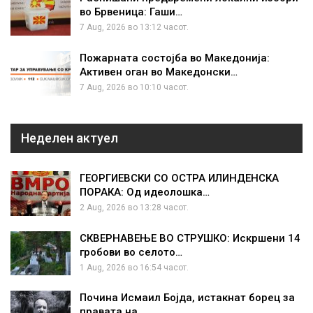
во Брвеница: Гаши…
7 Aug, 2026 во 13:12 часот.
Пожарната состојба во Македонија:
Активен оган во Македонски…
7 Aug, 2026 во 10:10 часот.
Неделен актуел
ГЕОРГИЕВСКИ СО ОСТРА ИЛИНДЕНСКА
ПОРАКА: Од идеолошка…
2 Aug, 2026 во 13:28 часот.
СКВЕРНАВЕЊЕ ВО СТРУШКО: Искршени 14
гробови во селото…
1 Aug, 2026 во 16:54 часот.
Почина Исмаил Бојда, истакнат борец за
правата на…