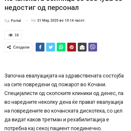
недостиг од персонал
На
21 May, 2025 во 10:14 часот.
Од
Portal
18
Сподели
Започна евалуацијата на здравствената состојба
на сите повредени од пожарот во Кочани.
Специјалисти од скопските клиники од денес, па
во наредните неколку дена ќе прават евалуација
на повредените во кочанската дискотека, со цел
да видат каков третман и рехабилитација е
потребна кај секој пациент поединечно.