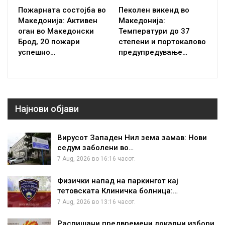
Пожарната состојба во
Пеколен викенд во
Македонија: Активен
Македонија:
оган во Македонски
Температури до 37
Брод, 20 пожари
степени и портокалово
успешно…
предупредување…
Најнови објави
Вирусот Западен Нил зема замав: Нови
седум заболени во…
7 Aug, 2026 во 16:16 часот.
Физички напад на паркингот кај
тетовската Клиничка болница:…
7 Aug, 2026 во 13:16 часот.
Распишани предвремени локални избори