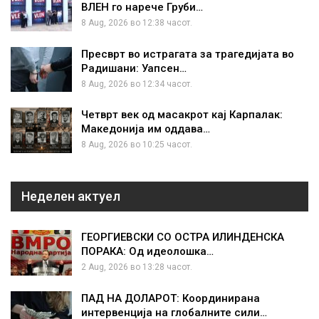
ВЛЕН го нарече Груби…
8 Aug, 2026 во 12:38 часот.
Пресврт во истрагата за трагедијата во
Радишани: Уапсен…
8 Aug, 2026 во 12:34 часот.
Четврт век од масакрот кај Карпалак:
Македонија им оддава…
8 Aug, 2026 во 10:25 часот.
Неделен актуел
ГЕОРГИЕВСКИ СО ОСТРА ИЛИНДЕНСКА
ПОРАКА: Од идеолошка…
2 Aug, 2026 во 13:28 часот.
ПАД НА ДОЛАРОТ: Координирана
интервенција на глобалните сили…