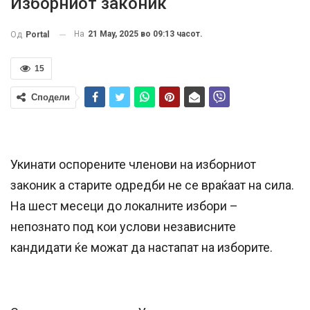
Изборниот законик
На
21 May, 2025 во 09:13 часот.
Од
Portal
15
Сподели
Укинати оспорените членови на изборниот
законик а старите одредби не се враќаат на сила.
На шест месеци до локалните избори –
непознато под кои услови независните
кандидати ќе можат да настапат на изборите.