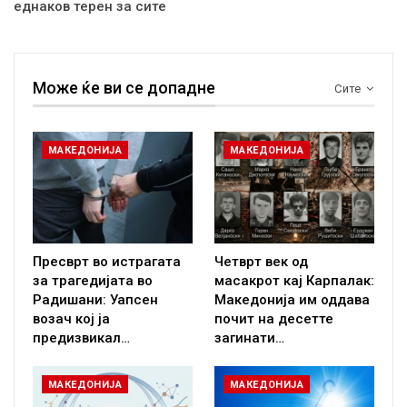
еднаков терен за сите
Може ќе ви се допадне
Сите
МАКЕДОНИЈА
МАКЕДОНИЈА
Пресврт во истрагата
Четврт век од
за трагедијата во
масакрот кај Карпалак:
Радишани: Уапсен
Македонија им оддава
возач кој ја
почит на десетте
предизвикал…
загинати…
МАКЕДОНИЈА
МАКЕДОНИЈА