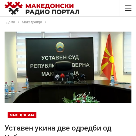
Дома
Македонија
МАКЕДОНИЈА
Уставен укина две одредби од