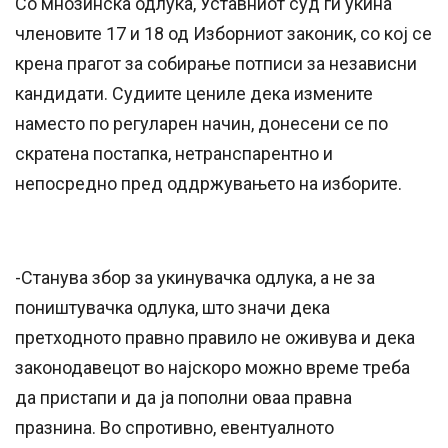
Со мнозинска одлука, Уставниот суд ги укина
членовите 17 и 18 од Изборниот законик, со кој се
крена прагот за собирање потписи за независни
кандидати. Судиите цениле дека измените
наместо по регуларен начин, донесени се по
скратена постапка, нетранспарентно и
непосредно пред оддржувањето на изборите.
-Станува збор за укинувачка одлука, а не за
поништувачка одлука, што значи дека
претходното правно правило не оживува и дека
законодавецот во најскоро можно време треба
да пристапи и да ја пополни оваа правна
празнина. Во спротивно, евентуалното