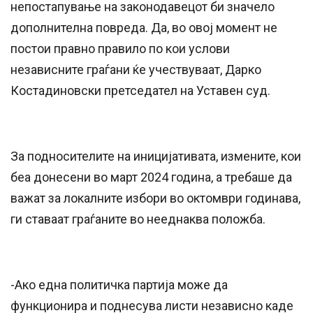
непостапување на законодавецот би значело
дополнителна повреда. Да, во овој момент не
постои правно правило по кои услови
независните граѓани ќе учествуваат, Дарко
Костадиновски претседател на Уставен суд.
За подносителите на иницијативата, измените, кои
беа донесени во март 2024 година, а требаше да
важат за локалните избори во октомври годинава,
ги ставаат граѓаните во нееднаква положба.
-Ако една политичка партија може да
функционира и поднесува листи независно каде