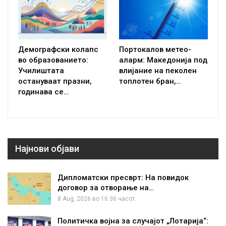
Демографски колапс
Портокалов метео-
во образованието:
аларм: Македонија под
Училиштата
влијание на пеколен
остануваат празни,
топлотен бран,…
годинава се…
Најнови објави
Дипломатски пресврт: На повидок
договор за отворање на…
8 Aug, 2026 во 16:36 часот.
Политичка војна за случајот „Лотарија“: