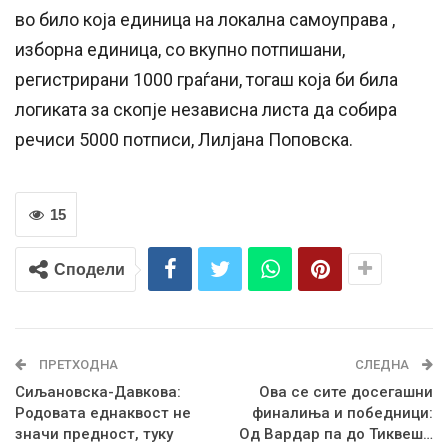
во било која единица на локална самоуправа ,
изборна единица, со вкупно потпишани,
регистрирани 1000 граѓани, тогаш која би била
логиката за скопје независна листа да собира
речиси 5000 потписи, Лилјана Поповска.
15
Сподели
ПРЕТХОДНА
СЛЕДНА
Сиљановска-Давкова:
Ова се сите досегашни
Родовата еднаквост не
финалиња и победници:
значи предност, туку
Од Вардар па до Тиквеш…