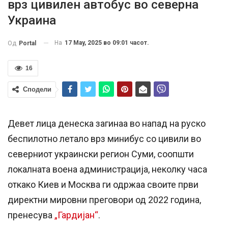
врз цивилен автобус во северна
Украина
На
17 May, 2025 во 09:01 часот.
Од
Portal
16
Сподели
Девет лица денеска загинаа во напад на рускo
беспилотно летало врз минибус со цивили во
северниот украински регион Суми, соопшти
локалната воена администрација, неколку часа
откако Киев и Москва ги одржаа своите први
директни мировни преговори од 2022 година,
пренесува
„Гардијан“
.