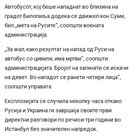
Автобусот, кој беше нападнат во близина на
градот Билопиља додека се движел кон Суми,
бил „мета на Русите“, соопшти воената
администрација.
„За жал, како резултат на напад од Руси на
автобус со цивили, има мртви“, соопшти
администрацијата. Бројот на загинати се искачи
на девет. Во нападот се ранети четири лица“,
соопшти управата.
Експлозијата се случила неколку часа откако
Русија и Украина ги завршија своите први
директни разговори по речиси три години во
Истанбул без значителен напредок.