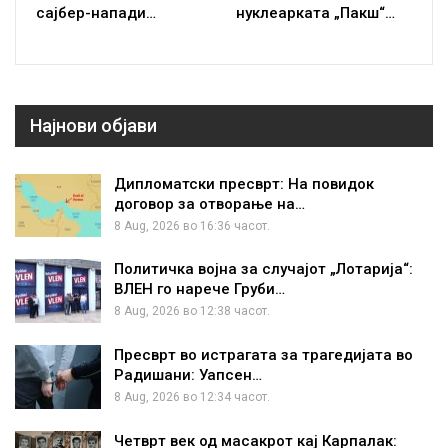
сајбер-напади…
нуклеарката „Пакш“…
Најнови објави
Дипломатски пресврт: На повидок
договор за отворање на…
8 Aug, 2026 во 16:36 часот.
Политичка војна за случајот „Лотарија“:
ВЛЕН го нарече Груби…
8 Aug, 2026 во 12:38 часот.
Пресврт во истрагата за трагедијата во
Радишани: Уапсен…
8 Aug, 2026 во 12:34 часот.
Четврт век од масакрот кај Карпалак: