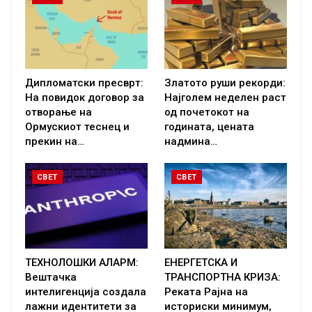
Дипломатски пресврт:
Златото руши рекорди:
На повидок договор за
Најголем неделен раст
отворање на
од почетокот на
Ормускиот теснец и
годината, цената
прекин на…
надмина…
СВЕТ
СВЕТ
ТЕХНОЛОШКИ АЛАРМ:
ЕНЕРГЕТСКА И
Вештачка
ТРАНСПОРТНА КРИЗА:
интелигенција создала
Реката Рајна на
лажни идентитети за
историски минимум,