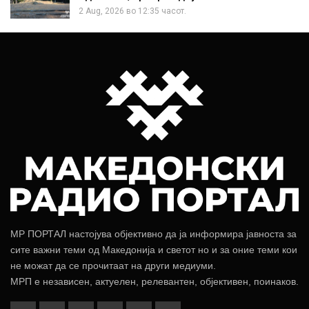
2 Aug, 2026 во 12:35 часот.
МР ПОРТАЛ настојува објективно да ја информира јавноста за
сите важни теми од Македонија и светот но и за оние теми кои
не можат да се прочитаат на други медиуми.
МРП е независен, актуелен, релевантен, објективен, поинаков.