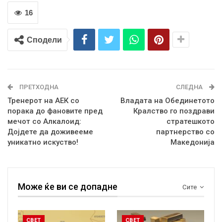
16
Сподели
ПРЕТХОДНА
СЛЕДНА
Тренерот на АЕК со
Владата на Обединетото
порака до фановите пред
Кралство го поздрави
мечот со Алкалоид:
стратешкото
Дојдете да доживееме
партнерство со
уникатно искуство!
Македонија
Може ќе ви се допадне
Сите
СВЕТ
СВЕТ