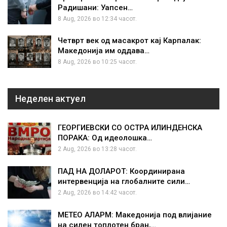
Радишани: Уапсен…
8 Aug, 2026 во 12:34 часот.
Четврт век од масакрот кај Карпалак:
Македонија им оддава…
8 Aug, 2026 во 10:25 часот.
Неделен актуел
ГЕОРГИЕВСКИ СО ОСТРА ИЛИНДЕНСКА
ПОРАКА: Од идеолошка…
2 Aug, 2026 во 13:28 часот.
ПАД НА ДОЛАРОТ: Координирана
интервенција на глобалните сили…
2 Aug, 2026 во 14:42 часот.
МЕТЕО АЛАРМ: Македонија под влијание
на силен топлотен бран,…