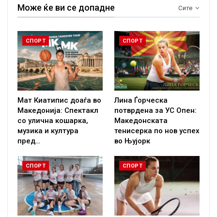
Може ќе ви се допадне
Сите
СПОРТ
СПОРТ
Мат Киатипис доаѓа во
Лина Ѓорческа
Македонија: Спектакл
потврдена за УС Опен:
со улична кошарка,
Македонската
музика и култура
тенисерка по нов успех
пред…
во Њујорк
СПОРТ
СПОРТ