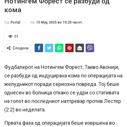
Нотингем Форест се разбуди од
кома
На
15 May, 2025 во 10:20 часот.
Од
Portal
23
Сподели
Фудбалерот на Нотингем Форест, Таиво Авониjи,
се разбуди од индуцирана кома по операцијата на
желудникот поради сериозна повреда. Toj беше
однесен во болница откако се удри со стативата
на голот во последниот натпревар против Лестер
(2:2) во неделата.
Првата фаза од операцијата беше извршена во