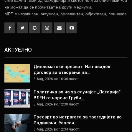
сите важни теми од Македонија и светот но и за оние теми кои
не можат да се прочитаат на други медиуми.
МРП е независен, актуелен, релевантен, објективен, поинаков.
АКТУЕЛНО
Дипломатски пресврт: На повидок
договор за отворање на…
8 Aug, 2026 во 16:36 часот.
Политичка војна за случајот „Лотарија“:
ВЛЕН го нарече Груби…
8 Aug, 2026 во 12:38 часот.
Пресврт во истрагата за трагедијата во
Радишани: Уапсен…
8 Aug, 2026 во 12:34 часот.