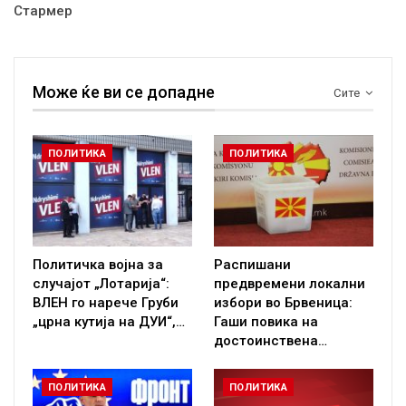
Стармер
Може ќе ви се допадне
Сите
ПОЛИТИКА
ПОЛИТИКА
Политичка војна за
Распишани
случајот „Лотарија“:
предвремени локални
ВЛЕН го нарече Груби
избори во Брвеница:
„црна кутија на ДУИ“,…
Гаши повика на
достоинствена…
ПОЛИТИКА
ПОЛИТИКА