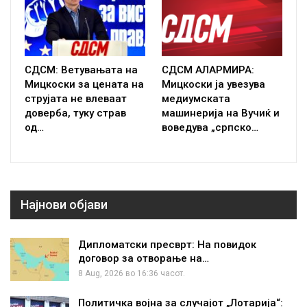
СДСМ: Ветувањата на
СДСМ АЛАРМИРА:
Мицкоски за цената на
Мицкоски ја увезува
струјата не влеваат
медиумската
доверба, туку страв
машинерија на Вучиќ и
од…
воведува „српско…
Најнови објави
Дипломатски пресврт: На повидок
договор за отворање на…
8 Aug, 2026 во 16:36 часот.
Политичка војна за случајот „Лотарија“: