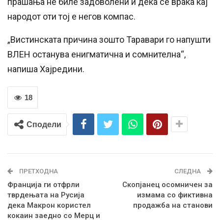
прашања не биле задоволени и дека се враќа кај
народот оти тој е негов компас.
„Вистинската причина зошто Таравари го напушти
ВЛЕН останува енигматична и сомнителна“,
напиша Хајредини.
18
Сподели
ПРЕТХОДНА
СЛЕДНА
Франција ги отфрли
Скопјанец осомничен за
тврдењата на Русија
измама со фиктивна
дека Макрон користел
продажба на станови
кокаин заедно со Мерц и