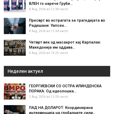
ВЛЕН го нарече Груби…
8 Aug, 2026 во 12:38 часот.
Пресврт во истрагата за трагедијата во
Радишани: Уапсен…
8 Aug, 2026 во 12:34 часот.
Четврт век од масакрот кај Карпалак:
Македонија им оддава…
8 Aug, 2026 во 10:25 часот.
Неделен актуел
ГЕОРГИЕВСКИ СО ОСТРА ИЛИНДЕНСКА
ПОРАКА: Од идеолошка…
2 Aug, 2026 во 13:28 часот.
ПАД НА ДОЛАРОТ: Координирана
интервенција на глобалните сили…