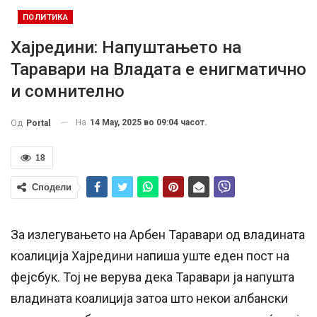
ПОЛИТИКА
Хајредини: Напуштањето на
Таравари на Владата е енигматичнo
и сомнителнo
На
14 May, 2025 во 09:04 часот.
Од
Portal
18
Сподели
За излегувањето на Арбен Таравари од владината
коалиција Хајредини напиша уште еден пост на
фејсбук. Тој не верува дека Таравари ја напушта
владината коалиција затоа што некои албански