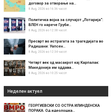
договор за отворање на…
8 Aug, 2026 во 16:36 часот.
Политичка војна за случајот „Лотарија“:
ВЛЕН го нарече Груби…
8 Aug, 2026 во 12:38 часот.
Пресврт во истрагата за трагедијата во
Радишани: Уапсен…
8 Aug, 2026 во 12:34 часот.
Четврт век од масакрот кај Карпалак:
Македонија им оддава…
8 Aug, 2026 во 10:25 часот.
Неделен актуел
ГЕОРГИЕВСКИ СО ОСТРА ИЛИНДЕНСКА
ПОРАКА: Од идеолошка…