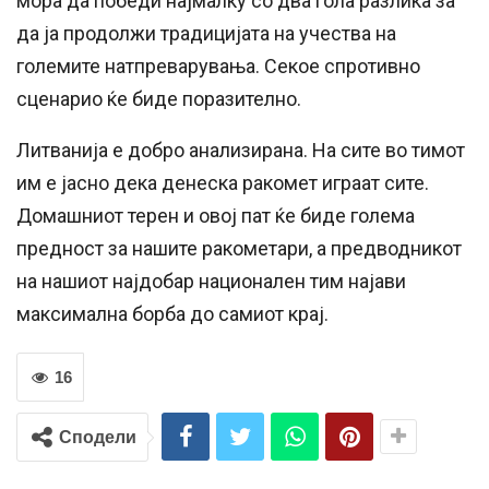
мора да победи најмалку со два гола разлика за
да ја продолжи традицијата на учества на
големите натпреварувања. Секое спротивно
сценарио ќе биде поразително.
Литванија е добро анализирана. На сите во тимот
им е јасно дека денеска ракомет играат сите.
Домашниот терен и овој пат ќе биде голема
предност за нашите ракометари, а предводникот
на нашиот најдобар национален тим најави
максимална борба до самиот крај.
16
Сподели