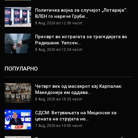
Политичка војна за случајот „Лотарија“:
ВЛЕН го нарече Груби…
8 Aug, 2026 во 12:38 часот.
Пресврт во истрагата за трагедијата во
Радишани: Уапсен…
8 Aug, 2026 во 12:34 часот.
ПОПУЛАРНО
Четврт век од масакрот кај Карпалак:
Македонија им оддава…
8 Aug, 2026 во 10:25 часот.
СДСМ: Ветувањата на Мицкоски за
цената на струјата не…
7 Aug, 2026 во 10:06 часот.