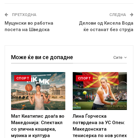
ПРЕТХОДНА
СЛЕДНА
Муцунски во работна
Делови од Кисела Вода
посета на Шведска
ќе останат без струја
Може ќе ви се допадне
Сите
СПОРТ
СПОРТ
Мат Киатипис доаѓа во
Лина Ѓорческа
Македонија: Спектакл
потврдена за УС Опен:
со улична кошарка,
Македонската
музика и култура
тенисерка по нов успех