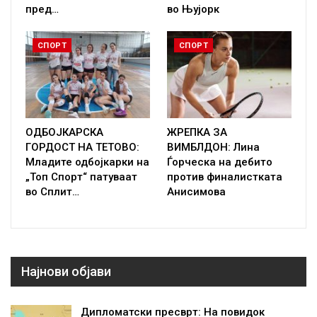
пред…
во Њујорк
СПОРТ
СПОРТ
ОДБОЈКАРСКА
ЖРЕПКА ЗА
ГОРДОСТ НА ТЕТОВО:
ВИМБЛДОН: Лина
Младите одбојкарки на
Ѓорческа на дебито
„Топ Спорт“ патуваат
против финалистката
во Сплит…
Анисимова
Најнови објави
Дипломатски пресврт: На повидок