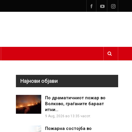
Најнови објави
По драматичниот пожар во
Волково, граѓаните бараат
итни…
9 Aug, 2026 во 13:35 часот.
Пожарна состојба во