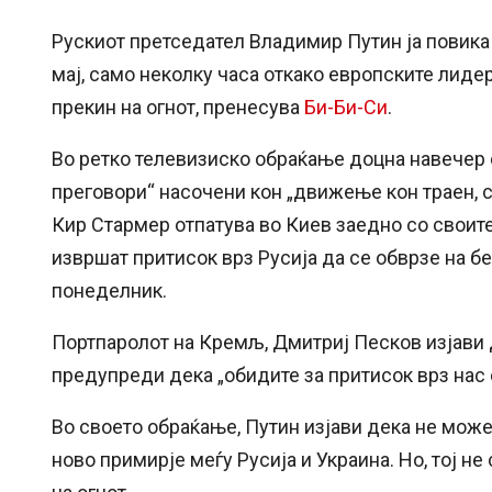
Рускиот претседател Владимир Путин ја повика 
мај, само неколку часа откако европските лиде
прекин на огнот, пренесува
Би-Би-Си
.
Во ретко телевизиско обраќање доцна навечер 
преговори“ насочени кон „движење кон траен, 
Кир Стармер отпатува во Киев заедно со своите 
извршат притисок врз Русија да се обврзе на б
понеделник.
Портпаролот на Кремљ, Дмитриј Песков изјави д
предупреди дека „обидите за притисок врз нас
Во своето обраќање, Путин изјави дека не мож
ново примирје меѓу Русија и Украина. Но, тој н