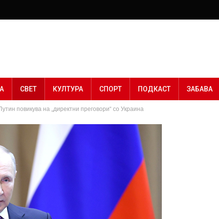
А
СВЕТ
КУЛТУРА
СПОРТ
ПОДКАСТ
ЗАБАВА
Путин повикува на „директни преговори“ со Украина