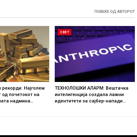
ПОВЕЌЕ ОД АВТОРОТ
СВЕТ
 рекорди: Најголем
ТЕХНОЛОШКИ АЛАРМ: Вештачка
 од почетокот на
интелигенција создала лажни
ната надмина…
идентитети за сајбер-напади…