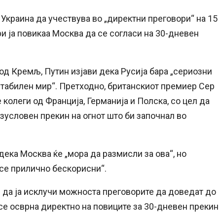
Украина да учествува во „директни преговори“ на 15
ри ја повикаа Москва да се согласи на 30-дневен
од Кремљ, Путин изјави дека Русија бара „сериозни
стабилен мир“. Претходно, британскиот премиер Сер
колеги од Франција, Германија и Полска, со цел да
езусловен прекин на огнот што би започнал во
ека Москва ќе „мора да размисли за ова“, но
 се прилично бескорисни“.
е да ја исклучи можноста преговорите да доведат до
е се осврна директно на повиците за 30-дневен прекин