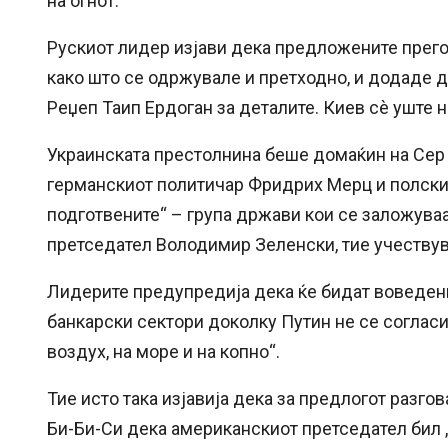
на огнот.
Рускиот лидер изјави дека предложените прего
како што се одржувале и претходно, и додаде д
Реџеп Таип Ердоган за деталите. Киев сè уште 
Украинската престолнина беше домаќин на Сер
германскиот политичар Фридрих Мерц и полскио
подготвените“ – група држави кои се заложуваа
претседател Володимир Зеленски, тие учествув
Лидерите предупредија дека ќе бидат воведени
банкарски сектори доколку Путин не се согласи
воздух, на море и на копно“.
Тие исто така изјавија дека за предлогот разго
Би-Би-Си дека американскиот претседател бил „