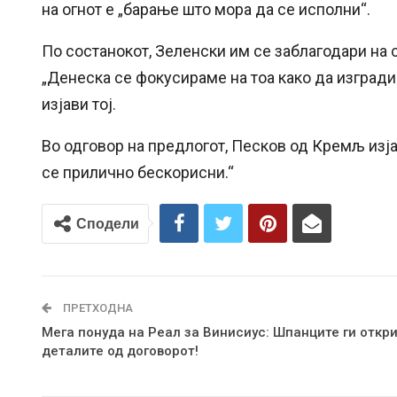
на огнот е „барање што мора да се исполни“.
По состанокот, Зеленски им се заблагодари на 
„Денеска се фокусираме на тоа како да изгради
изјави тој.
Во одговор на предлогот, Песков од Кремљ изјав
се прилично бескорисни.“
Сподели
ПРЕТХОДНА
Мега понуда на Реал за Винисиус: Шпанците ги откри
деталите од договорот!