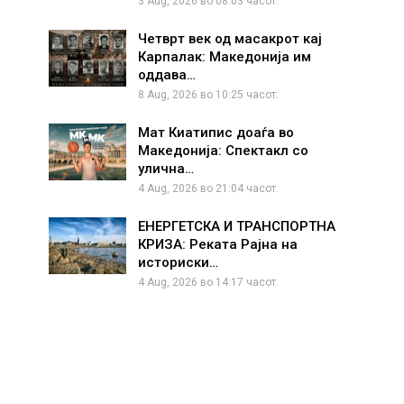
3 Aug, 2026 во 08:03 часот.
Четврт век од масакрот кај
Карпалак: Македонија им
оддава…
8 Aug, 2026 во 10:25 часот.
Мат Киатипис доаѓа во
Македонија: Спектакл со
улична…
4 Aug, 2026 во 21:04 часот.
ЕНЕРГЕТСКА И ТРАНСПОРТНА
КРИЗА: Реката Рајна на
историски…
4 Aug, 2026 во 14:17 часот.