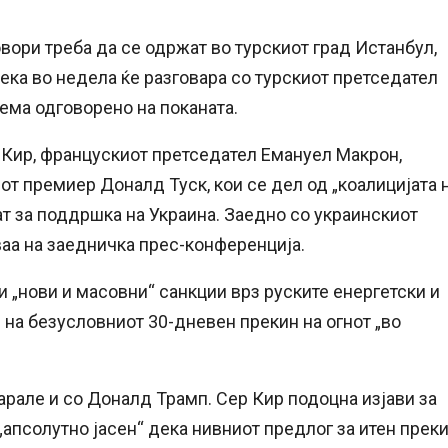
вори треба да се одржат во турскиот град Истанбул,
ека во недела ќе разговара со турскиот претседател
нема одговорено на поканата.
 Кир, францускиот претседател Емануел Макрон,
т премиер Доналд Туск, кои се дел од „коалицијата 
т за поддршка на Украина. Заедно со украинскиот
аа на заедничка прес-конференција.
 „нови и масовни“ санкции врз руските енергетски и
 на безусловниот 30-дневен прекин на огнот „во
варале и со Доналд Трамп. Сер Кир подоцна изјави за
апсолутно јасен“ дека нивниот предлог за итен прек