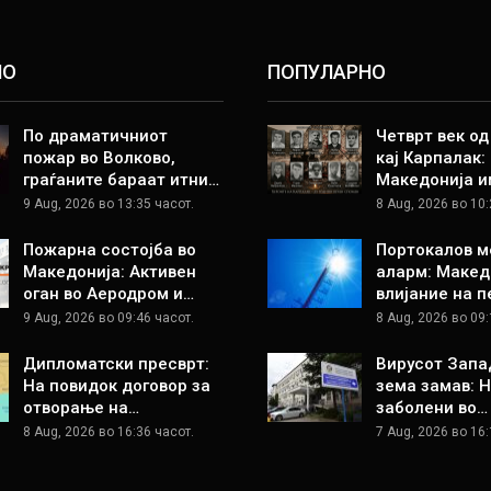
НО
ПОПУЛАРНО
По драматичниот
Четврт век о
пожар во Волково,
кај Карпалак:
граѓаните бараат итни…
Македонија и
9 Aug, 2026 во 13:35 часот.
8 Aug, 2026 во 10:
Пожарна состојба во
Портокалов м
Македонија: Активен
аларм: Макед
оган во Аеродром и…
влијание на 
9 Aug, 2026 во 09:46 часот.
8 Aug, 2026 во 09:
Дипломатски пресврт:
Вирусот Запа
На повидок договор за
зема замав: 
отворање на…
заболени во…
8 Aug, 2026 во 16:36 часот.
7 Aug, 2026 во 16: