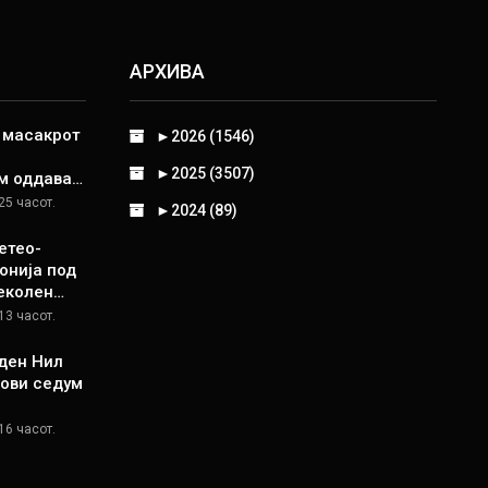
АРХИВА
д масакрот
►
2026 (1546)
►
2025 (3507)
м оддава…
25 часот.
►
2024 (89)
етео-
онија под
пеколен…
13 часот.
ден Нил
Нови седум
16 часот.