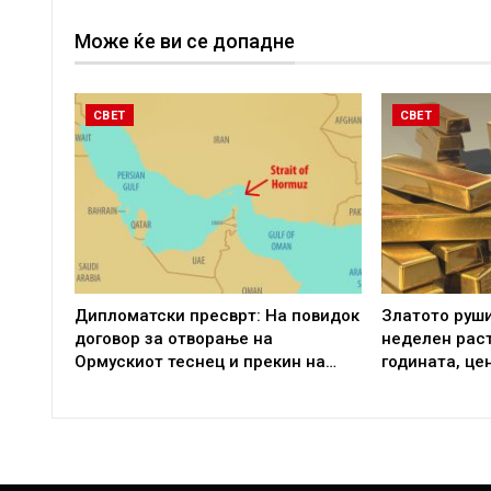
Може ќе ви се допадне
СВЕТ
СВЕТ
Дипломатски пресврт: На повидок
Златото руши
договор за отворање на
неделен раст
Ормускиот теснец и прекин на…
годината, це