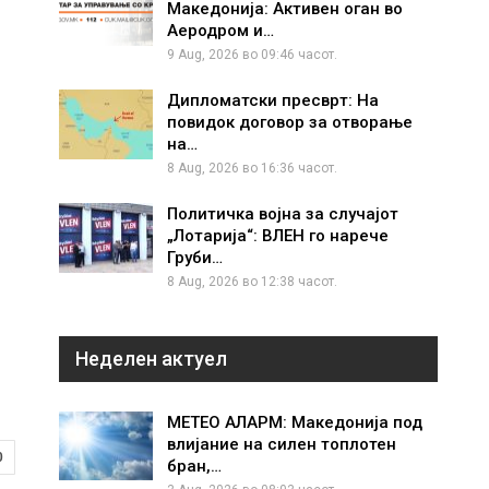
Македонија: Активен оган во
Аеродром и…
9 Aug, 2026 во 09:46 часот.
Дипломатски пресврт: На
повидок договор за отворање
на…
8 Aug, 2026 во 16:36 часот.
Политичка војна за случајот
„Лотарија“: ВЛЕН го нарече
Груби…
8 Aug, 2026 во 12:38 часот.
Неделен актуел
МЕТЕО АЛАРМ: Македонија под
влијание на силен топлотен
0
бран,…