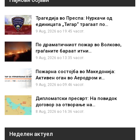
Трагедија во Преспа: Нуркачи од
единицата „Тигар“ трагаат по…
9 Aug, 2026 во 19:45 часот.
По драматичниот пожар во Волково,
граѓаните бараат итни…
9 Aug, 2026 во 13:35 часот.
Пожарна состојба во Македонија:
Активен оган во Аеродром и…
9 Aug, 2026 во 09:46 часот.
Дипломатски пресврт: На повидок
договор за отворање на…
8 Aug, 2026 во 16:36 часот.
Неделен актуел