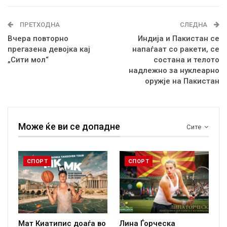
ПРЕТХОДНА
СЛЕДНА
Вчера повторно
Индија и Пакистан се
прегазена девојка кај
напаѓаат со ракети, се
„Сити мол“
состана и телото
надлежно за нуклеарно
оружје на Пакистан
Може ќе ви се допадне
Сите
СПОРТ
СПОРТ
Мат Киатипис доаѓа во
Лина Ѓорческа