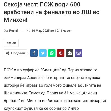
Секоја чест: ПСЖ води 600
вработени на финалето во ЛШ во
Минхен!
На
10 May, 2025 во 10:11 часот.
Од
Portal
20
Сподели
ПСЖ е во еуфорија. “Светците“ од Париз откако го
елиминираа Арсенал, по вторпат во својата клупска
историја ќе играат во големото финале во Лигата на
Шампионите. Тимот од Париз на 31 мај на „Алијанц
Арената“ во Минхен во битката за најважниот пехар во
клупскиот фудбал ќе се соочат со Интер.