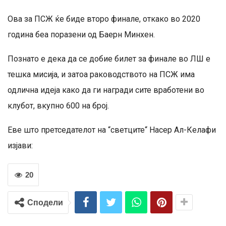
Ова за ПСЖ ќе биде второ финале, откако во 2020
година беа поразени од Баерн Минхен.
Познато е дека да се добие билет за финале во ЛШ е
тешка мисија, и затоа раководството на ПСЖ има
одлична идеја како да ги награди сите вработени во
клубот, вкупно 600 на број.
Еве што претседателот на “светците“ Насер Ал-Келафи
изјави:
20
Сподели