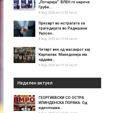
„Лотарија“: ВЛЕН го нарече
Груби…
8 Aug, 2026 во 12:38 часот.
Пресврт во истрагата за
трагедијата во Радишани:
Уапсен…
8 Aug, 2026 во 12:34 часот.
Четврт век од масакрот кај
Карпалак: Македонија им
оддава…
8 Aug, 2026 во 10:25 часот.
Неделен актуел
ГЕОРГИЕВСКИ СО ОСТРА
ИЛИНДЕНСКА ПОРАКА: Од
идеолошка…