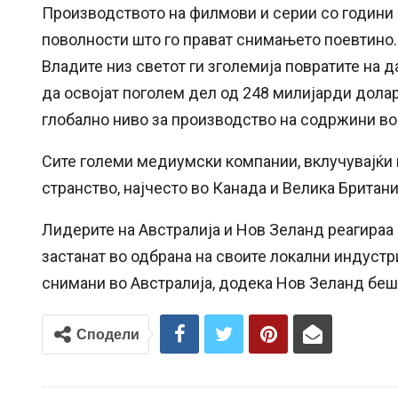
Производството на филмови и серии со години 
поволности што го прават снимањето поевтино.
Владите низ светот ги зголемија повратите на 
да освојат поголем дел од 248 милијарди долар
глобално ниво за производство на содржини во
Сите големи медиумски компании, вклучувајќи ги W
странство, најчесто во Канада и Велика Британи
Лидерите на Австралија и Нов Зеланд реагираа н
застанат во одбрана на своите локални индустр
снимани во Австралија, додека Нов Зеланд беше
Сподели