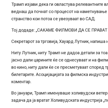
Трамп изјави дека ги овластува релевантните вл
веднаш да почнат со процесот на наметнување
странство кои потоа се увезуваат во САД.
Тој додаде: „САКАМЕ ФИЛМОВИ ДА СЕ ПРАВАТ
Секретарот за трговија, Хауард Лутник, напиша 
Ниту Лутник, ниту Трамп не дадоа детали за тоа
јасно дали царините ќе се однесуваат и на фил
во кино, ниту дали ќе се пресметуваат според 
билетарите. Асоцијацијата за филмска индустриј
коментар.
Во јануари, Трамп именуваше холивудски ветер
задача да ја вратат Холивудската индустрија „п