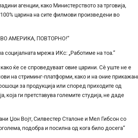
адини агенции, како Министерството за трговија,
 100% царина на сите филмови произведени во
 ВО АМЕРИКА, ПОВТОРНО!“
на социјалната мрежа ИКс: „Работиме на тоа.“
 како ќе се спроведуваат овие царини. Сѐ уште не е
мови на стриминг-платформи, како и на оние прикажан
трошоци за продукција или според приходите од
а, која ги претставува големите студија, не даде
ани Џон Војт, Силвестер Сталоне и Мел Гибсон со
оголема, подобра и посилна од кога било досега“