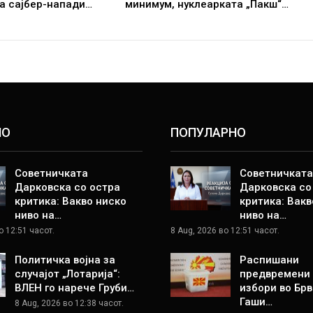
а сајбер-напади…
минимум, нуклеарката „Пакш“…
НО
ПОПУЛАРНО
Советничката
Советничката
Дарковска со остра
Дарковска со
критика: Вакво ниско
критика: Вакв
ниво на…
ниво на…
о 12:51 часот.
8 Aug, 2026 во 12:51 часот.
Политичка војна за
Распишани
случајот „Лотарија“:
предвремени
ВЛЕН го нарече Груби…
избори во Брв
Гаши…
8 Aug, 2026 во 12:38 часот.