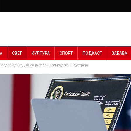
А
СВЕТ
КУЛТУРА
СПОРТ
ПОДКАСТ
ЗАБАВА
адвор од САД за да ја спаси Холивудска индустрија