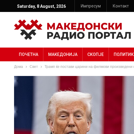
Импресум
Контакт
Saturday, 8 August, 2026
ПОЧЕТНА
МАКЕДОНИЈА
СКОПЈЕ
ПОЛИТИК
Дома
Свет
Трамп ќе постави царини на филмови произведени н