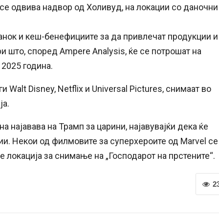
се одвива надвор од Холивуд, на локации со даночни
данок и кеш-бенефициите за да привлечат продукции и
и што, според Ampere Analysis, ќе се потрошат на
 2025 година.
alt Disney, Netflix и Universal Pictures, снимаат во
ја.
а најавава на Трамп за царини, најавувајќи дека ќе
ии. Некои од филмовите за суперхероите од Marvel се
 локација за снимање на „Господарот на прстените“.
2