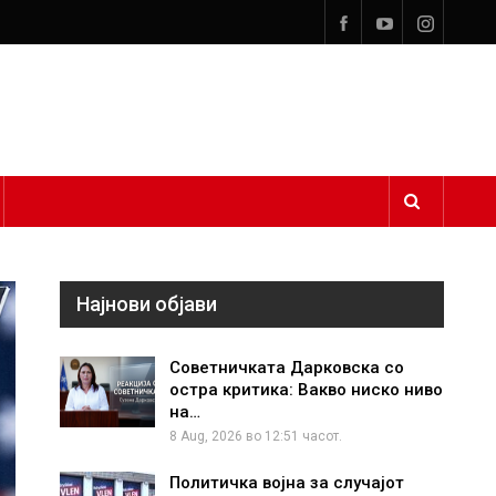
Најнови објави
Советничката Дарковска со
остра критика: Вакво ниско ниво
на…
8 Aug, 2026 во 12:51 часот.
Политичка војна за случајот