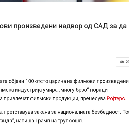
ови произведени надвор од САД за да
2
ата објави 100 отсто царина на филмови произведени
лмска индустрија умира „многу брзо“ поради
да привлечат филмски продукции, пренесува
Ројтерс
.
а, претставува закана за националната безбедност. То
ганда“, напиша Трамп на трут сошл.