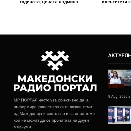
годината, цената надмина…
идентитети з
АКТУЕЛ
8 Aug, 2026 в
МР ПОРТАЛ настојува објективно да ја
информира јавноста за сите важни теми
од Македонија и светот но и за оние теми
кои не можат да се прочитаат на други
медиуми.