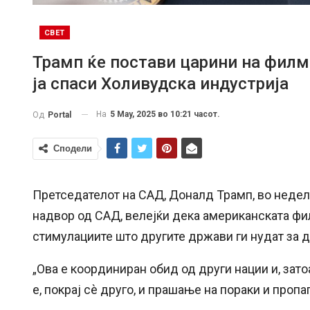
СВЕТ
Трамп ќе постави царини на филм
ја спаси Холивудска индустрија
На
5 May, 2025 во 10:21 часот.
Од
Portal
Сподели
Претседателот на САД, Доналд Трамп, во недел
надвор од САД, велејќи дека американската фи
стимулациите што другите држави ги нудат за 
„Ова е координиран обид од други нации и, зато
е, покрај сè друго, и прашање на пораки и пропа