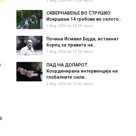
2 Aug, 2026 во 13:28 часот.
СКВЕРНАВЕЊЕ ВО СТРУШКО:
Искршени 14 гробови во селото…
1 Aug, 2026 во 16:54 часот.
Почина Исмаил Бојда, истакнат
борец за правата на…
1 Aug, 2026 во 17:24 часот.
ПАД НА ДОЛАРОТ:
3
Координирана интервенција на
глобалните сили…
2 Aug, 2026 во 14:42 часот.
а