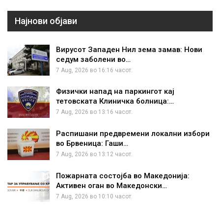
Најнови објави
Вирусот Западен Нил зема замав: Нови
седум заболени во…
7 Aug, 2026 во 16:16 часот.
Физички напад на паркингот кај
тетовската Клиничка болница:…
7 Aug, 2026 во 13:16 часот.
Распишани предвремени локални избори
во Брвеница: Гаши…
7 Aug, 2026 во 13:12 часот.
Пожарната состојба во Македонија:
Активен оган во Македонски…
7 Aug, 2026 во 10:10 часот.