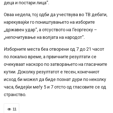
деца и постари лица“.
Оваа недела, тој одби да учествува во ТВ дебати,
нарекувајќи го поништувањето на изборите
„државен удар“, а отсуството на Георгеску –
„непочитување на волјата на народот“.
Изборните места беа отворени од 7 до 21 часот
по локално време, а првичните резултати се
очекуваат наскоро по затворањето на гласачките
кутии. Доколку резултатот е тесен, конечниот
исход би можел да биде познат дури по неколку
часа, бидејќи меѓу 5 и 7 отсто од гласовите се од
странство.
11