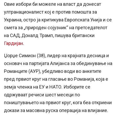
Овие избори би можеле на власт да донесат
ултранационалист кој е против помошта за
Украина, остро ја критикува Европската Унија и се
смета за „природен сојузник“ на претседателот
на САД, Доналд Трамп, пишува британски
Гардијан
.
Џорџе Симион (38), лидер на крајната десница и
основач на партијата Алијанса за обединување на
Романците (АУР), убедливо води во анкетите
пред првиот круг на гласање во Романија, која е
земја членка на ЕУ и НАТО. Изборите се
одржуваат речиси шест месеци по
поништувањето на првиот круг, кога беа откриени
докази за масовна руска операција на влијание.