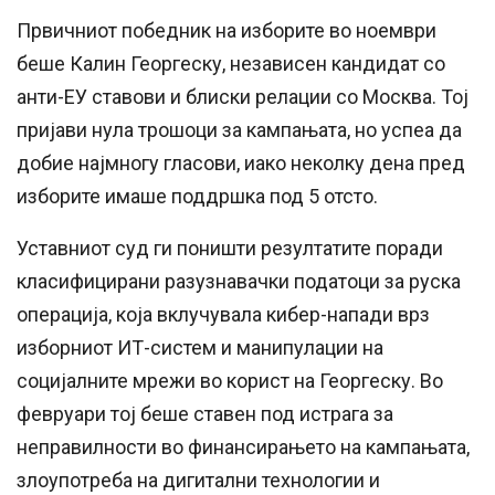
Првичниот победник на изборите во ноември
беше Калин Георгеску, независен кандидат со
анти-ЕУ ставови и блиски релации со Москва. Тој
пријави нула трошоци за кампањата, но успеа да
добие најмногу гласови, иако неколку дена пред
изборите имаше поддршка под 5 отсто.
Уставниот суд ги поништи резултатите поради
класифицирани разузнавачки податоци за руска
операција, која вклучувала кибер-напади врз
изборниот ИТ-систем и манипулации на
социјалните мрежи во корист на Георгеску. Во
февруари тој беше ставен под истрага за
неправилности во финансирањето на кампањата,
злоупотреба на дигитални технологии и