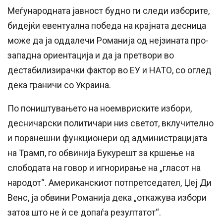
Меѓународната јавност будно ги следи изборите,
бидејќи евентуална победа на крајната десница
може да ја оддалечи Романија од нејзината про-
западна ориентација и да ја претвори во
дестабилизирачки фактор во ЕУ и НАТО, со оглед
дека граничи со Украина.
По поништувањето на ноемвриските избори,
десничарски политичари низ светот, вклучително
и поранешни функционери од администрацијата
на Трамп, го обвинија Букурешт за кршење на
слободата на говор и игнорирање на „гласот на
народот“. Американскиот потпретседател, Џеј Ди
Венс, ја обвини Романија дека „откажува избори
затоа што не ѝ се допаѓа резултатот“.