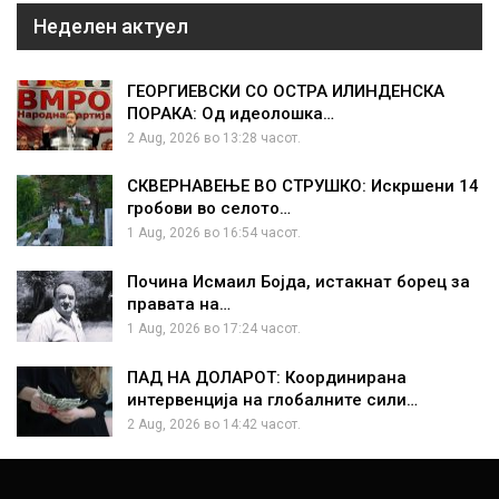
Неделен актуел
ГЕОРГИЕВСКИ СО ОСТРА ИЛИНДЕНСКА
ПОРАКА: Од идеолошка…
2 Aug, 2026 во 13:28 часот.
СКВЕРНАВЕЊЕ ВО СТРУШКО: Искршени 14
гробови во селото…
1 Aug, 2026 во 16:54 часот.
Почина Исмаил Бојда, истакнат борец за
правата на…
1 Aug, 2026 во 17:24 часот.
ПАД НА ДОЛАРОТ: Координирана
интервенција на глобалните сили…
2 Aug, 2026 во 14:42 часот.