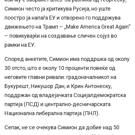
Симион често ја критикува Русија, но уште
поостро ја напаѓа ЕУ и отворено го поддржува
движењето на Трамп – „Make America Great Again“
– повикувајќи на создавање сличен сојуз во
рамки на ЕУ.
Според анкетите, Симион има поддршка од околу
30 отсто, што е околу 10 проценти повеќе од
неговите главни ривали: градоначалникот на
Букурешт, Никушор Дан, и Крин Антонеску,
поддржан од владејачката Социјалдемократска
партија (ПСД) и централно-десничарската
Национална либерална партија (ПНЛ).
Сепак, не се очекува Симион да добие над 50