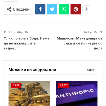
Сподели
ПРЕТХОДНА
СЛЕДНА
Флик по трите бода: Нема
Мицкоски: Македонија се
да ве лажам, сите
сака и се почитува со
видоа…
дела
Може ќе ви се допадне
Сите
СВЕТ
СВЕТ