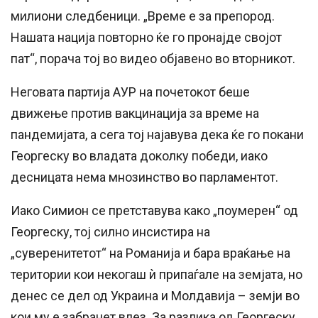
милиони следбеници. „Време е за препород.
Нашата нација повторно ќе го пронајде својот
пат“, порача тој во видео објавено во вторникот.
Неговата партија АУР на почетокот беше
движење против вакцинација за време на
пандемијата, а сега тој најавува дека ќе го покани
Георгеску во владата доколку победи, иако
десницата нема мнозинство во парламентот.
Иако Симион се претставува како „поумерен“ од
Георгеску, тој силно инсистира на
„суверенитетот“ на Романија и бара враќање на
територии кои некогаш ѝ припаѓале на земјата, но
денес се дел од Украина и Молдавија – земји во
кои му е забранет влез. За разлика од Георгеску,