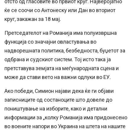
отсто од гласовите во првиот круг. Најверојатно
ќе се соочи со Антонеску или Дан во вториот
круг, закажан за 18 мај.
Претседателот на Романија има полуизвршна
функција со значајни овластувања во
надворешната политика, безбедноста, буџетот за
одбрана и судскиот систем. Тој исто така ја
претставува земјата на меѓународната сцена и
може да стави вето на важни одлуки во ЕУ.
Ако победи, Симион најави дека ќе ги објави
записниците од состаноците што довеле до
поништување на изборите, како и детални
информации за „колку Романија има придонесено
во воените напори во Украина на штета на нашите