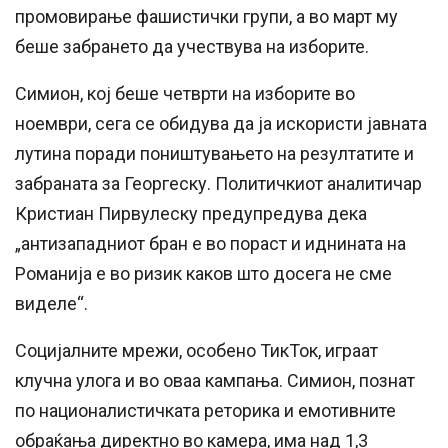
промовирање фашистички групи, а во март му
беше забрането да учествува на изборите.
Симион, кој беше четврти на изборите во
ноември, сега се обидува да ја искористи јавната
лутина поради поништувањето на резултатите и
забраната за Георгеску. Политичкиот аналитичар
Кристиан Пирвулеску предупредува дека
„антизападниот бран е во пораст и иднината на
Романија е во ризик каков што досега не сме
виделе“.
Социјалните мрежи, особено ТикТок, играат
клучна улога и во оваа кампања. Симион, познат
по националистичката реторика и емотивните
обраќања директно во камера, има над 1,3