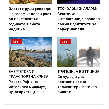
Златото руши рекорди:
ТЕХНОЛОШКИ АЛАРМ:
Најголем неделен раст
Вештачка
од почетокот на
интелигенција создала
годината, цената
лажни идентитети за
надмина…
сајбер-напади…
СВЕТ
СВЕТ
ЕНЕРГЕТСКА И
ТРАГЕДИЈА ВО ГРЦИЈА:
ТРАНСПОРТНА КРИЗА:
Се судрија два
Реката Рајна на
противпожарни
историски минимум,
хеликоптери, загинаа
нуклеарката „Пакш“…
пилот и…