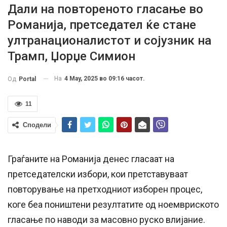
Дали на повтореното гласање во
Романија, претседател ќе стане
ултранационалистот и сојузник на
Трамп, Џорџе Симион
На
4 May, 2025 во 09:16 часот.
Од
Portal
11
Сподели
Граѓаните на Романија денес гласаат на
претседателски избори, кои претставуваат
повторување на претходниот изборен процес,
коге беа поништени резултатите од ноемвриското
гласање по наводи за масовно руско влијание.