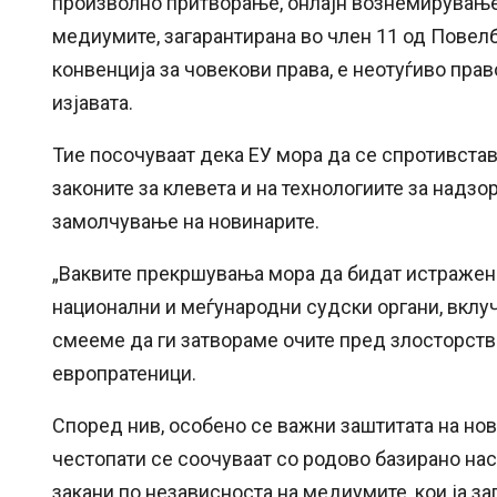
произволно притворање, онлајн вознемирување,
медиумите, загарантирана во член 11 од Повелб
конвенција за човекови права, е неотуѓиво прав
изјавата.
Тие посочуваат дека ЕУ мора да се спротивстав
законите за клевета и на технологиите за надзо
замолчување на новинарите.
„Ваквите прекршувања мора да бидат истражени
национални и меѓународни судски органи, вклу
смееме да ги затвораме очите пред злосторств
европратеници.
Според нив, особено се важни заштитата на нов
честопати се соочуваат со родово базирано нас
закани по независноста на медиумите, кои ја за