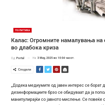
ПОЛИТИКА
Калас: Огромните намалувања на
во длабока криза
На
3 May, 2025 во 10:04 часот.
Од
Portal
Сподели
„Додека медиумите од јавен интерес се борат д
дезинформациите брзо се обидуваат да ја попол
манипулирајќи со јавното мислење. Се повеќе с