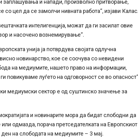
и заплашувања и напади, произволно притворање,
е со цел да се замолчи нивната работа“, изјави Калас
вештачката интелигенција, можат да ги засилат овие
зор и насочено вознемирување“.
Европската унија ја потврдува својата одлучна
ависно новинарство, кое се соочува со невидени
обода на медиумите, нашето право на информации,
и повикуваме луѓето на одговорност се во опасност“
чки медиумски сектор е од суштинско значење за
ократијата и новинарите мора да бидат слободни да
е или одмазда, порача претседателката на Европскиот
ден на слободата на медиумите – 3 мај.