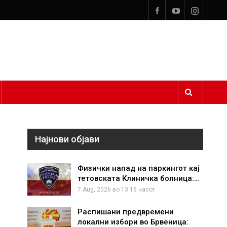
Најнови објави
Физички напад на паркингот кај
тетовската Клиничка болница:…
7 Aug, 2026 во 13:16 часот.
Распишани предвремени
локални избори во Брвеница: