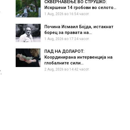
СКВЕРНАВЕЊЕ ВО СТРУШКО:
Искршени 14 гробови во селото…
.
1 Aug, 2026 во 16:54 часот.
Почина Исмаил Бојда, истакнат
борец за правата на…
1 Aug, 2026 во 17:24 часот.
ПАД НА ДОЛАРОТ:
Координирана интервенција на
глобалните сили…
2 Aug, 2026 во 14:42 часот.
.