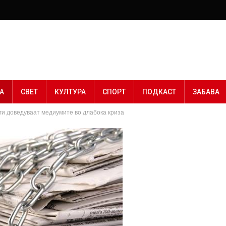
А
СВЕТ
КУЛТУРА
СПОРТ
ПОДКАСТ
ЗАБАВА
и доведуваат медиумите во длабока криза