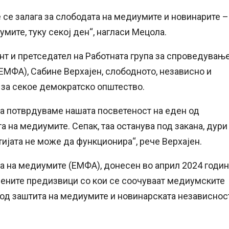
е се залага за слободата на медиумите и новинарите –
мите, туку секој ден“, нагласи Мецола.
т и претседател на Работната група за спроведувањ
ЕМФА), Сабине Верхајен, слободното, независно и
 за секое демократско општество.
ја потврдуваме нашата посветеност на еден од
 на медиумите. Сепак, таа останува под закана, дури
атијата не може да функционира“, рече Верхајен.
а на медиумите (ЕМФА), донесен во април 2024 годин
мените предизвици со кои се соочуваат медиумските
 од заштита на медиумите и новинарската независнос