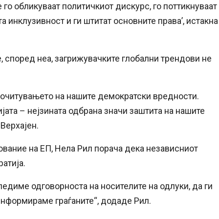
 го обликуваат политичкиот дискурс, го поттикнуваат
та инклузивност и ги штитат основните права’, истакна
, според неа, загрижувачките глобални трендови не
 почитувањето на нашите демократски вредности.
јата – нејзината одбрана значи заштита на нашите
Верхајен.
ование на ЕП, Нела Рил порача дека независниот
атија.
ледиме одговорноста на носителите на одлуки, да ги
нформираме граѓаните“, додаде Рил.