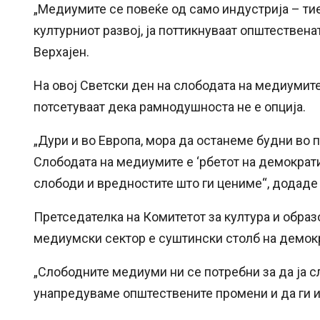
„Медиумите се повеќе од само индустрија – тие
културниот развој, ја поттикнуваат општествена
Верхајен.
На овој Светски ден на слободата на медиумите
потсетуваат дека рамнодушноста не е опција.
„Дури и во Европа, мора да останеме будни во
Слободата на медиумите е ‘рбетот на демократи
слободи и вредностите што ги цениме“, додаде 
Претседателка на Комитетот за култура и образ
медиумски сектор е суштински столб на демокр
„Слободните медиуми ни се потребни за да ја с
унапредуваме општествените промени и да ги и