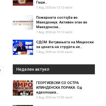
Гаши…
7 Aug, 2026 во 13:12 часот.
Пожарната состојба во
Македонија: Активен оган во
Македонски…
7 Aug, 2026 во 10:10 часот.
СДСМ: Ветувањата на Мицкоски
за цената на струјата не…
7 Aug, 2026 во 10:06 часот.
Неделен актуел
6
ГЕОРГИЕВСКИ СО ОСТРА
ИЛИНДЕНСКА ПОРАКА: Од
идеолошка…
2 Aug, 2026 во 13:28 часот.