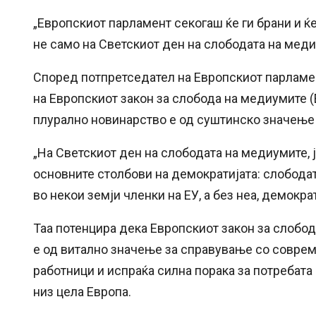
„Европскиот парламент секогаш ќе ги брани и ќ
не само на Светскиот ден на слободата на медиу
Според потпретседател на Европскиот парламен
на Европскиот закон за слобода на медиумите (
плурално новинарство е од суштинско значење
„На Светскиот ден на слободата на медиумите, 
основните столбови на демократијата: слободата
во некои земји членки на ЕУ, а без неа, демокр
Таа потенцира дека Европскиот закон за слобод
е од витално значење за справување со совре
работници и испраќа силна порака за потребата
низ цела Европа.