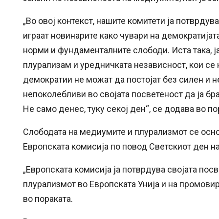
„Во овој контекст, нашите комитети ја потврдува
играат новинарите како чувари на демократијата
норми и фундаменталните слободи. Иста така, ј
плурализам и уредничката независност, кои се
демократии не можат да постојат без силен и 
непоколебливи во својата посветеност да ја бра
Не само денес, туку секој ден“, се додава во по
Слободата на медиумите и плурализмот се осн
Европската комисија по повод Светскиот ден на
„Европската комисија ја потврдува својата пос
плурализмот во Европската Унија и на промовир
во пораката.