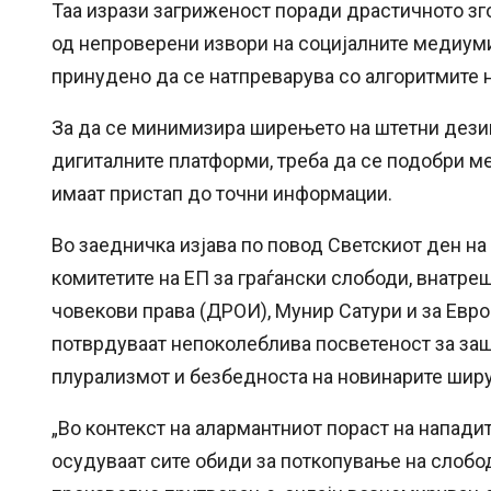
Таа изрази загриженост поради драстичното зг
од непроверени извори на социјалните медиуми
принудено да се натпреварува со алгоритмите 
За да се минимизира ширењето на штетни дезин
дигиталните платформи, треба да се подобри м
имаат пристап до точни информации.
Во заедничка изјава по повод Светскиот ден на
комитетите на ЕП за граѓански слободи, внатреш
човекови права (ДРОИ), Мунир Сатури и за Евро
потврдуваат непоколеблива посветеност за заш
плурализмот и безбедноста на новинарите ширу
„Во контекст на алармантниот пораст на нападит
осудуваат сите обиди за поткопување на слобо