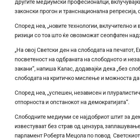
другите медиумски професионалци, вклучувајќ
законски прогон и транснационална репресија, с
Според неа, „новите технологии, вклучително и 
ризици со тоа што ќе овозможат сеопфатен над
„На овој Светски ден на слободата на печатот, 
посветеност на одбраната на слободното и нез
закани“, напиша Калас, додавајќи дека „без сл
слободата на критичко мислење и можноста да г
Според неа, „успешен, независен и плуралисти
отпорноста и опстанокот на демократијата“.
Слободните медиуми се најдобриот штит за дем
известуваат без страв од цензура, заплашувањ
парламент Роберта Мецола по повод Светскиот 