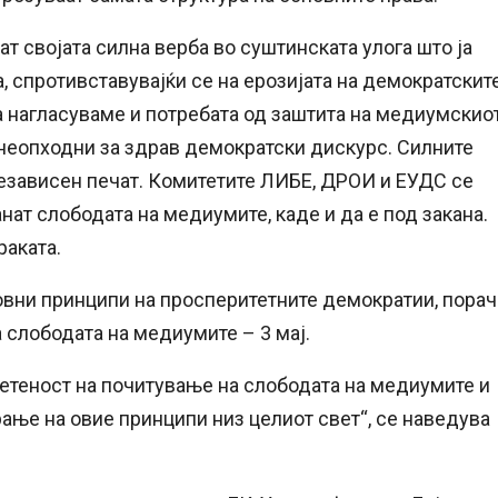
ат својата силна верба во суштинската улога што ја
, спротивставувајќи се на ерозијата на демократскит
а нагласуваме и потребата од заштита на медиумскио
 неопходни за здрав демократски дискурс. Силните
независен печат. Комитетите ЛИБЕ, ДРОИ и ЕУДС се
нат слободата на медиумите, каде и да е под закана.
раката.
овни принципи на просперитетните демократии, порач
 слободата на медиумите – 3 мај.
ветеност на почитување на слободата на медиумите и
ање на овие принципи низ целиот свет“, се наведува