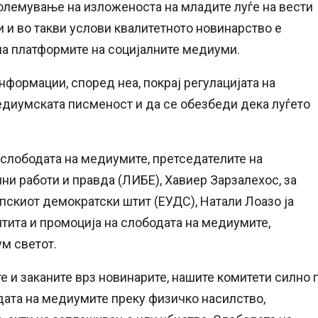
олемување на изложеноста на младите луѓе на вести
 и во такви услови квалитетното новинарство е
на платформите на социјалните медиуми.
формации, според неа, покрај регулацијата на
едиумската писменост и да се обезбеди дека луѓето
 слободата на медиумите, претседателите на
ни работи и правда (ЛИБЕ), Хавиер Зарзалехос, за
пскиот демократски штит (ЕУДС), Натали Лоазо ја
тита и промоција на слободата на медиумите,
м светот.
е и заканите врз новинарите, нашите комитети силно 
дата на медиумите преку физичко насилство,