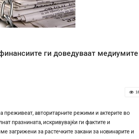
 финансиите ги доведуваат медиумите
1
а преживеат, авторитарните режими и актерите во
нат празнината, искривувајќи ги фактите и
ме загрижени за растечките закани за новинарите и