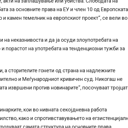
 акти на заплашување или убиства. Слободата на
ата за основните права на ЕУ и член 10 од Европската
о и камен темелник на европскиот проект“, се вели во
и на неказнивоста и да ја осуди злоупотребата на
р и порастот на употребата на тенденциозни тужби за
, а сторителите гонети од страна на надлежните
чително и Меѓународниот кривичен суд. Никогаш не
ата извршени против новинарите“, посочуваат тројцат
инарките, кои во нивната секојдневна работа
илство, како и спротивставувањето на егзистенцијал
грозуваат самата структура на основните права.