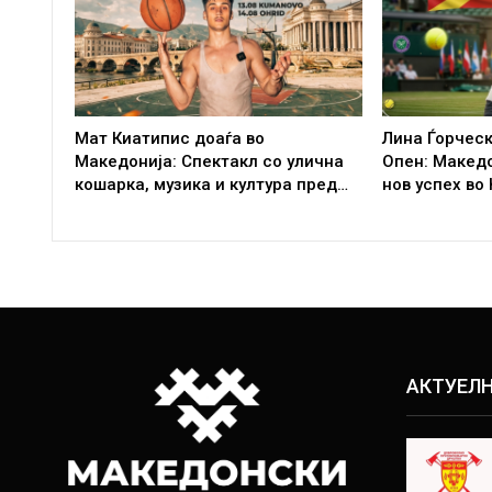
Мат Киатипис доаѓа во
Лина Ѓорческ
Македонија: Спектакл со улична
Опен: Макед
кошарка, музика и култура пред…
нов успех во
АКТУЕЛ