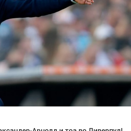
лександер-Арнолд и тоа во Ливерпул!