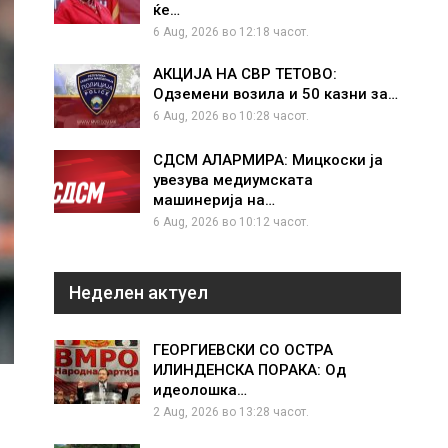
ќе…
6 Aug, 2026 во 12:18 часот.
АКЦИЈА НА СВР ТЕТОВО:
Одземени возила и 50 казни за…
6 Aug, 2026 во 10:28 часот.
СДСМ АЛАРМИРА: Мицкоски ја
увезува медиумската
машинерија на…
6 Aug, 2026 во 10:12 часот.
Неделен актуел
ГЕОРГИЕВСКИ СО ОСТРА
ИЛИНДЕНСКА ПОРАКА: Од
идеолошка…
2 Aug, 2026 во 13:28 часот.