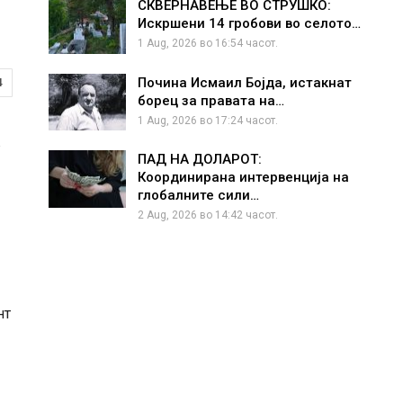
СКВЕРНАВЕЊЕ ВО СТРУШКО:
Искршени 14 гробови во селото…
1 Aug, 2026 во 16:54 часот.
Почина Исмаил Бојда, истакнат
4
борец за правата на…
1 Aug, 2026 во 17:24 часот.
в
ПАД НА ДОЛАРОТ:
Координирана интервенција на
глобалните сили…
2 Aug, 2026 во 14:42 часот.
нт