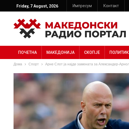
Импресум
Контакт
Friday, 7 August, 2026
ПОЧЕТНА
МАКЕДОНИЈА
СКОПЈЕ
ПОЛИТИК
Дома
Спорт
Арне Слот ја најде замената за Александер-Арнол