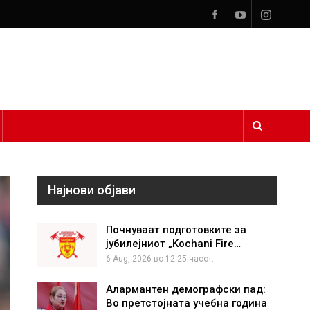
Најнови објави
Почнуваат подготовките за
јубилејниот „Kochani Fire…
6 Aug, 2026 во 12:25 часот.
Алармантен демографски пад:
Во претстојната учебна година