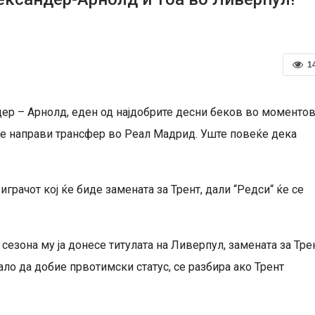
1
ер – Арнолд, еден од најдобрите десни беков во моменто
ќе направи трансфер во Реал Мадрид. Уште повеќе дека
играчот кој ќе биде замената за Трент, дали “Редси“ ќе се
а сезона му ја донесе титулата на Ливерпул, замената за Тре
ало да добие првотимски статус, се разбира ако Трент
.