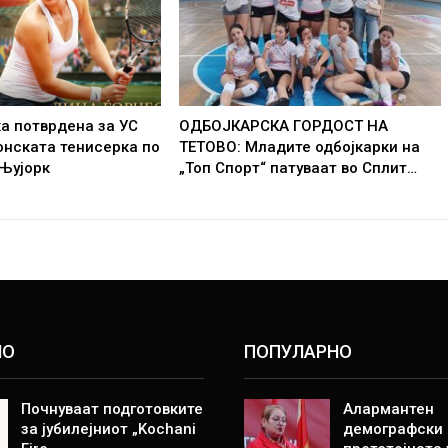
а потврдена за УС
ОДБОЈКАРСКА ГОРДОСТ НА
онската тенисерка по
ТЕТОВО: Младите одбојкарки на
 Њујорк
„Топ Спорт“ патуваат во Сплит…
НО
ПОПУЛАРНО
Почнуваат подготовките
Алармантен
за јубилејниот „Kochani
демографски 