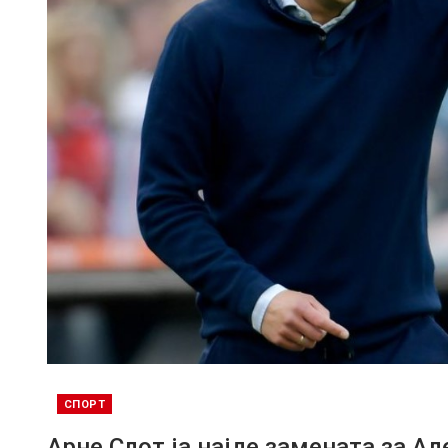
СПОРТ
Арне Слот ја најде замената за А