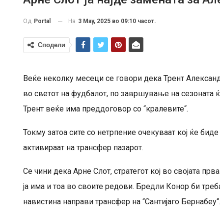
На
3 May, 2025 во 09:10 часот.
Од
Portal
Сподели
Веќе неколку месеци се говори дека Трент Александ
во светот на фудбалот, по завршување на сезоната 
Трент веќе има преддоговор со “кралевите“.
Токму затоа сите со нетрпение очекуваат кој ќе биде 
активираат на трансфер пазарот.
Се чини дека Арне Слот, стратегот кој во својата прв
ја има и тоа во своите редови. Бредли Конор би треб
навистина направи трансфер на “Сантијаго Бернабеу“