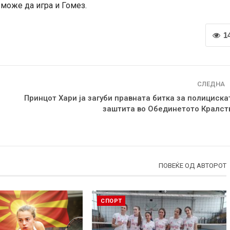
 може да игра и Гомез.
1
СЛЕДНА
Принцот Хари ја загуби правната битка за полициска
заштита во Обединетото Кралст
ПОВЕЌЕ ОД АВТОРОТ
СПОРТ