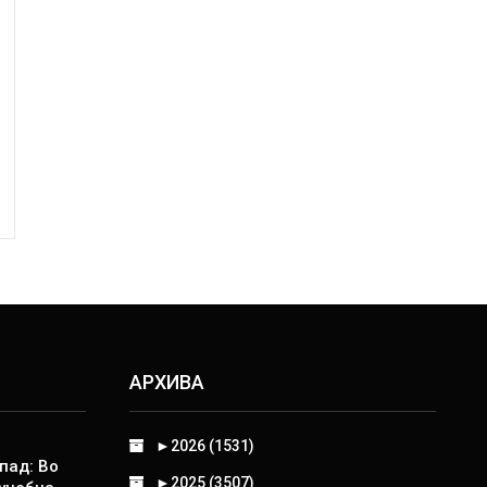
АРХИВА
►
2026 (1531)
пад: Во
►
2025 (3507)