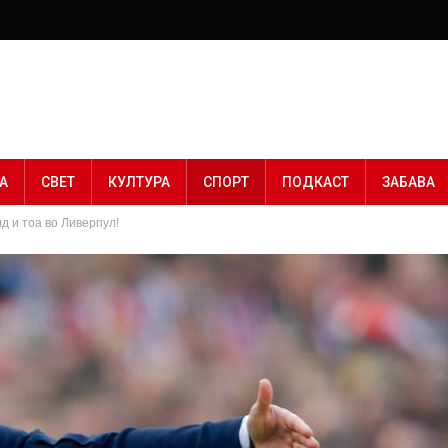
А
СВЕТ
КУЛТУРА
СПОРТ
ПОДКАСТ
ЗАБАВА
д и тоа во Ливерпул!