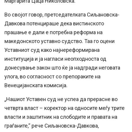
Маргарита Цаца Николовска.
Во својот говор, претседателката Сиљановска-
Давкова потенцираше дека вистинското
прашање е дали е потребна реформа на
македонското уставно судство. Таа го оцени
Уставниот суд како најнереформирана
институција и ја нагласи неопходноста од
донесување закон што ќе ја надгради неговата
улога, во согласност со препораките на
Венецијанската комисија.
„Нашиот Уставен суд не успеа да прерасне во
четврта власт – коректор на односите меѓу трите
власти и заштитник на слободите и правата на
граѓаните,“ рече Сиљановска-Давкова,