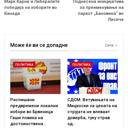
Марк Карни и Либералите
Поднесена иницијатива
победија на изборите во
за преименување на
Канада
паркот „Бановина“ во
Лисиче
Може ќе ви се допадне
Сите
ПОЛИТИКА
ПОЛИТИКА
Распишани
СДСМ: Ветувањата на
предвремени локални
Мицкоски за цената на
избори во Брвеница:
струјата не влеваат
Гаши повика на
доверба, туку страв
достоинствена…
од…