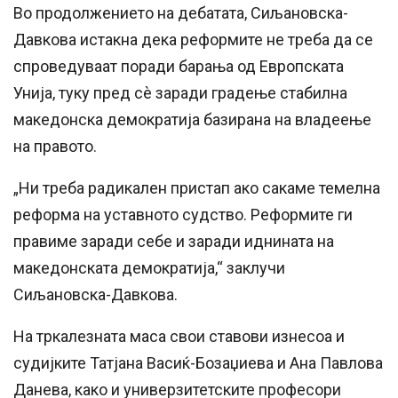
Во продолжението на дебатата, Сиљановска-
Давкова истакна дека реформите не треба да се
спроведуваат поради барања од Европската
Унија, туку пред сè заради градење стабилна
македонска демократија базирана на владеење
на правото.
„Ни треба радикален пристап ако сакаме темелна
реформа на уставното судство. Реформите ги
правиме заради себе и заради иднината на
македонската демократија,“ заклучи
Сиљановска-Давкова.
На тркалезната маса свои ставови изнесоа и
судијките Татјана Васиќ-Бозаџиева и Ана Павлова
Данева, како и универзитетските професори