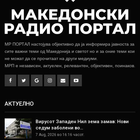
МР ПОРТАЛ настојува објективно да ја информира јавноста за
сите важни теми од Македонија и светот но и за оние теми кои
не можат да се прочитаат на други медиуми.
МРП е независен, актуелен, релевантен, објективен, поинаков.
АКТУЕЛНО
Вирусот Западен Нил зема замав: Нови
седум заболени во…
7 Aug, 2026 во 16:16 часот.