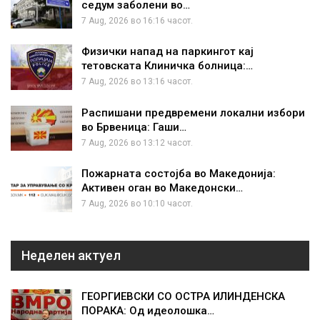
седум заболени во…
7 Aug, 2026 во 16:16 часот.
Физички напад на паркингот кај
тетовската Клиничка болница:…
7 Aug, 2026 во 13:16 часот.
Распишани предвремени локални избори
во Брвеница: Гаши…
7 Aug, 2026 во 13:12 часот.
Пожарната состојба во Македонија:
Активен оган во Македонски…
7 Aug, 2026 во 10:10 часот.
Неделен актуел
ГЕОРГИЕВСКИ СО ОСТРА ИЛИНДЕНСКА
ПОРАКА: Од идеолошка…