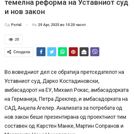
темелна реформа на Уставниот суд
и нов закон
На
29 Apr, 2025 во 10:20 часот.
Од
Portal
20
Сподели
Во воведниот дел се обратија претседателот на
Уставниот суд, Дарко Костадиновски,
амбасадорот на ЕУ, Михаил Рокас, амбасадорката
на Германија, Петра Дреклер, и амбасадорката на
САД, Анџела Агелер. Анализата за потребата од
нов закон беше презентирана од проектниот тим
составен од Карстен Манке, Мартин Сопранов и