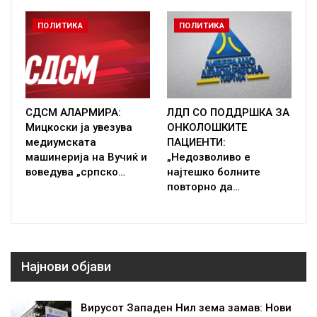
ПОЛИТИКА
ПОЛИТИКА
СДСМ АЛАРМИРА:
ЛДП СО ПОДДРШКА ЗА
Мицкоски ја увезува
ОНКОЛОШКИТЕ
медиумската
ПАЦИЕНТИ:
машинерија на Вучиќ и
„Недозволиво е
воведува „српско…
најтешко болните
повторно да…
Најнови објави
Вирусот Западен Нил зема замав: Нови