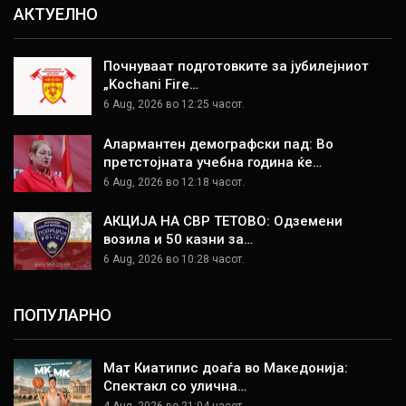
АКТУЕЛНО
Почнуваат подготовките за јубилејниот
„Kochani Fire…
6 Aug, 2026 во 12:25 часот.
Алармантен демографски пад: Во
претстојната учебна година ќе…
6 Aug, 2026 во 12:18 часот.
АКЦИЈА НА СВР ТЕТОВО: Одземени
возила и 50 казни за…
6 Aug, 2026 во 10:28 часот.
ПОПУЛАРНО
Мат Киатипис доаѓа во Македонија:
Спектакл со улична…
4 Aug, 2026 во 21:04 часот.