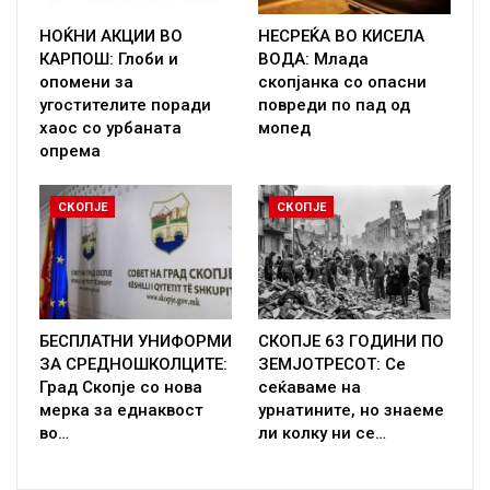
НОЌНИ АКЦИИ ВО
НЕСРЕЌА ВО КИСЕЛА
КАРПОШ: Глоби и
ВОДА: Млада
опомени за
скопјанка со опасни
угостителите поради
повреди по пад од
хаос со урбаната
мопед
опрема
СКОПЈЕ
СКОПЈЕ
БЕСПЛАТНИ УНИФОРМИ
СКОПЈЕ 63 ГОДИНИ ПО
ЗА СРЕДНОШКОЛЦИТЕ:
ЗЕМЈОТРЕСОТ: Се
Град Скопје со нова
сеќаваме на
мерка за еднаквост
урнатините, но знаеме
во…
ли колку ни се…