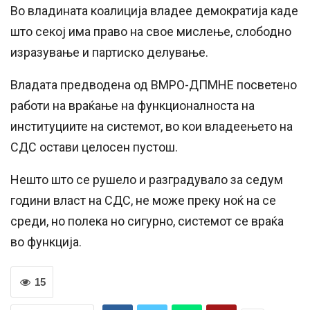
Во владината коалиција владее демократија каде
што секој има право на свое мислење, слободно
изразување и партиско делување.
Владата предводена од ВМРО-ДПМНЕ посветено
работи на враќање на функционалноста на
институциите на системот, во кои владеењето на
СДС остави целосен пустош.
Нешто што се рушело и разградувало за седум
години власт на СДС, не може преку ноќ на се
среди, но полека но сигурно, системот се враќа
во функција.
15