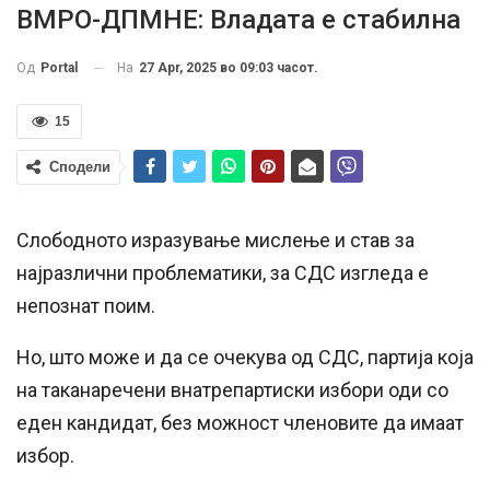
ВМРО-ДПМНЕ: Владата е стабилна
На
27 Apr, 2025 во 09:03 часот.
Од
Portal
15
Сподели
Слободното изразување мислење и став за
најразлични проблематики, за СДС изгледа е
непознат поим.
Но, што може и да се очекува од СДС, партија која
на таканаречени внатрепартиски избори оди со
еден кандидат, без можност членовите да имаат
избор.