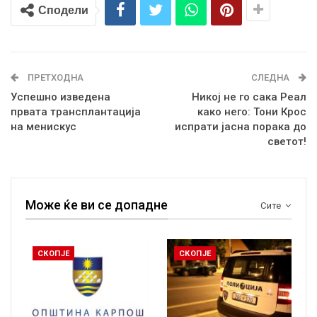
Сподели
ПРЕТХОДНА
СЛЕДНА
Успешно изведена
Никој не го сака Реал
првата трансплантација
како него: Тони Крос
на менискус
испрати јасна порака до
светот!
Може ќе ви се допадне
Сите
СКОПЈЕ
СКОПЈЕ