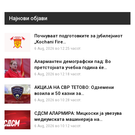
Најнови објави
Почнуваат подготовките за јубилејниот
„Kochani Fire…
6 Aug, 2026 во 12:25 часот.
Алармантен демографски пад: Во
претстојната учебна година ќе…
6 Aug, 2026 во 12:18 часот.
АКЦИЈА НА СВР ТЕТОВО: Одземени
возила и 50 казни за…
6 Aug, 2026 во 10:28 часот.
СДСМ АЛАРМИРА: Мицкоски ја увезува
медиумската машинерија на…
6 Aug, 2026 во 10:12 часот.