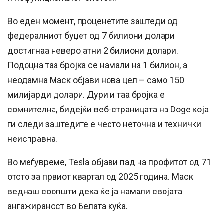
Во еден момент, проценетите заштеди од
федералниот буџет од 7 билиони долари
достигнаа неверојатни 2 билиони долари.
Подоцна таа бројка се намали на 1 билион, а
неодамна Маск објави нова цел – само 150
милијарди долари. Дури и таа бројка е
сомнителна, бидејќи веб-страницата на Doge која
ги следи заштедите е често неточна и технички
неисправна.
Во меѓувреме, Tesla објави пад на профитот од 71
отсто за првиот квартал од 2025 година. Маск
веднаш соопшти дека ќе ја намали својата
ангажираност во Белата куќа.