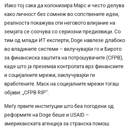
Иако тој сака да колонизира Марс и често делува
како личност без сомнеж во сопствените идеи,
реалноста покажува оти неговото влијание на
земјата се соочува со сериозни предизвици. Со
тим од млади ИТ експерти, Doge навлезе длабоко
во владините системи – вклучувајќи го и Бирото
за финансиска заштита на потрошувачите (CFPB),
каде што ја преземаа контролата врз финансиите
и социјалните мрежи, заклучувајќи ги
вработените. Маск на социјалните мрежи тогаш
објави: „CFPB RIP“.
Меѓу првите институции што беа погодени од
реформите на Doge беше и USAID –
американската агенција за странска помош.