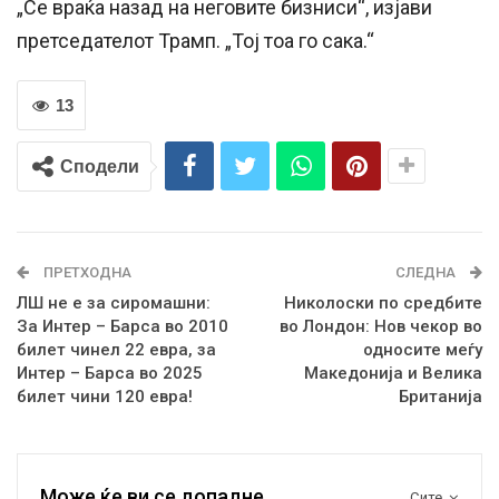
„Се враќа назад на неговите бизниси“, изјави
претседателот Трамп. „Тој тоа го сака.“
13
Сподели
ПРЕТХОДНА
СЛЕДНА
ЛШ не е за сиромашни:
Николоски по средбите
За Интер – Барса во 2010
во Лондон: Нов чекор во
билет чинел 22 евра, за
односите меѓу
Интер – Барса во 2025
Македонија и Велика
билет чини 120 евра!
Британија
Може ќе ви се допадне
Сите