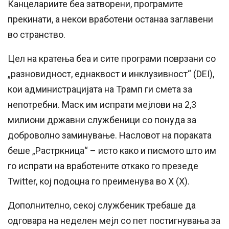
Канцелариите беа затворени, програмите
прекинати, а некои вработени останаа заглавени
во странство.
Цел на кратења беа и сите програми поврзани со
„разновидност, еднаквост и инклузивност“ (DEI),
кои администрацијата на Трамп ги смета за
непотребни. Маск им испрати мејлови на 2,3
милиони државни службеници со понуда за
доброволно заминување. Насловот на пораката
беше „Растркница“ – исто како и писмото што им
го испрати на вработените откако го презеде
Twitter, кој подоцна го преименува во Х (X).
Дополнително, секој службеник требаше да
одговара на неделен мејл со пет постигнувања за