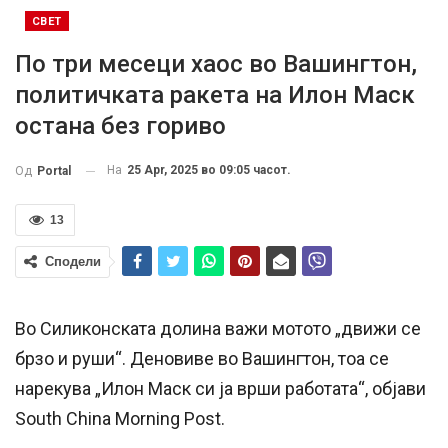
СВЕТ
По три месеци хаос во Вашингтон,
политичката ракета на Илон Маск
остана без гориво
На
25 Apr, 2025 во 09:05 часот.
Од
Portal
13
Сподели
Во Силиконската долина важи мотото „движи се
брзо и руши“. Деновиве во Вашингтон, тоа се
нарекува „Илон Маск си ја врши работата“, објави
South China Morning Post.