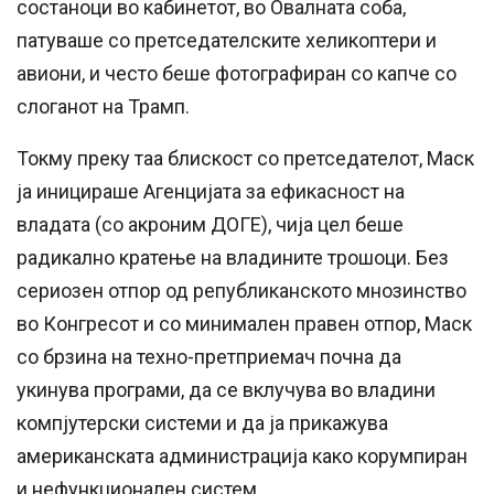
состаноци во кабинетот, во Овалната соба,
патуваше со претседателските хеликоптери и
авиони, и често беше фотографиран со капче со
слоганот на Трамп.
Токму преку таа блискост со претседателот, Маск
ја иницираше Агенцијата за ефикасност на
владата (со акроним ДОГЕ), чија цел беше
радикално кратење на владините трошоци. Без
сериозен отпор од републиканското мнозинство
во Конгресот и со минимален правен отпор, Маск
со брзина на техно-претприемач почна да
укинува програми, да се вклучува во владини
компјутерски системи и да ја прикажува
американската администрација како корумпиран
и нефункционален систем.