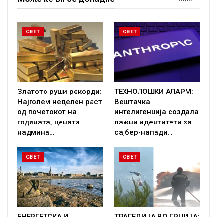
СВЕТ
СВЕТ
Златото руши рекорди:
ТЕХНОЛОШКИ АЛАРМ:
Најголем неделен раст
Вештачка
од почетокот на
интелигенција создала
годината, цената
лажни идентитети за
надмина…
сајбер-напади…
СВЕТ
СВЕТ
ЕНЕРГЕТСКА И
ТРАГЕДИЈА ВО ГРЦИЈА: