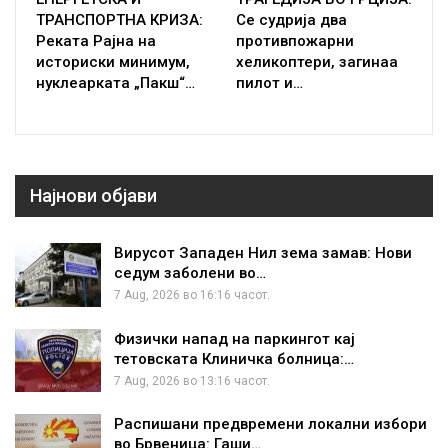
ТРАНСПОРТНА КРИЗА:
Се судрија два
Реката Рајна на
противпожарни
историски минимум,
хеликоптери, загинаа
нуклеарката „Пакш“…
пилот и…
Најнови објави
Вирусот Западен Нил зема замав: Нови
седум заболени во…
7 Aug, 2026 во 16:16 часот.
Физички напад на паркингот кај
тетовската Клиничка болница:…
7 Aug, 2026 во 13:16 часот.
Распишани предвремени локални избори
во Брвеница: Гаши…