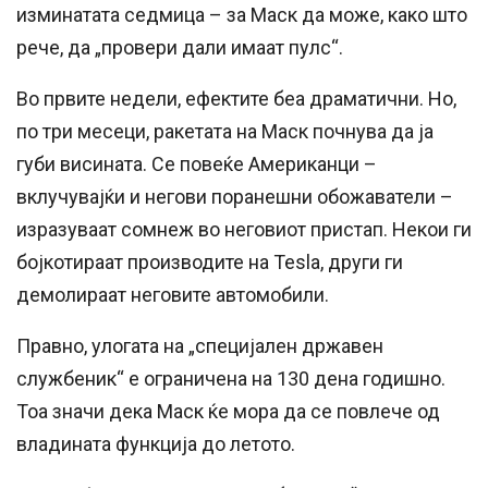
изминатата седмица – за Маск да може, како што
рече, да „провери дали имаат пулс“.
Во првите недели, ефектите беа драматични. Но,
по три месеци, ракетата на Маск почнува да ја
губи висината. Се повеќе Американци –
вклучувајќи и негови поранешни обожаватели –
изразуваат сомнеж во неговиот пристап. Некои ги
бојкотираат производите на Tesla, други ги
демолираат неговите автомобили.
Правно, улогата на „специјален државен
службеник“ е ограничена на 130 дена годишно.
Тоа значи дека Маск ќе мора да се повлече од
владината функција до летото.