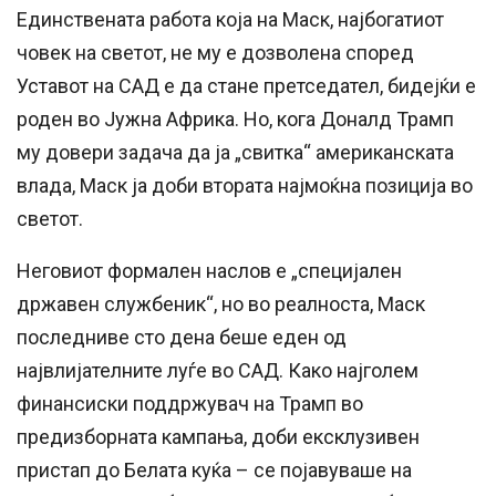
Единствената работа која на Маск, најбогатиот
човек на светот, не му е дозволена според
Уставот на САД е да стане претседател, бидејќи е
роден во Јужна Африка. Но, кога Доналд Трамп
му довери задача да ја „свитка“ американската
влада, Маск ја доби втората најмоќна позиција во
светот.
Неговиот формален наслов е „специјален
државен службеник“, но во реалноста, Маск
последниве сто дена беше еден од
највлијателните луѓе во САД. Како најголем
финансиски поддржувач на Трамп во
предизборната кампања, доби ексклузивен
пристап до Белата куќа – се појавуваше на