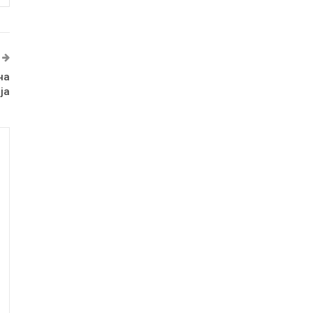
на
ја