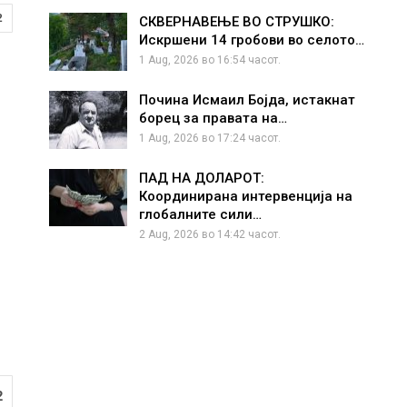
2
СКВЕРНАВЕЊЕ ВО СТРУШКО:
Искршени 14 гробови во селото…
1 Aug, 2026 во 16:54 часот.
Почина Исмаил Бојда, истакнат
борец за правата на…
1 Aug, 2026 во 17:24 часот.
ПАД НА ДОЛАРОТ:
Координирана интервенција на
глобалните сили…
2 Aug, 2026 во 14:42 часот.
2