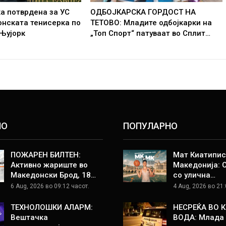
а потврдена за УС
ОДБОЈКАРСКА ГОРДОСТ НА
онската тенисерка по
ТЕТОВО: Младите одбојкарки на
 Њујорк
„Топ Спорт“ патуваат во Сплит…
НО
ПОПУЛАРНО
ПОЖАРЕН БИЛТЕН:
Мат Киатипис
Активно жариште во
Македонија: 
Македонски Брод, 18…
со улична…
6 Aug, 2026 во 09:12 часот.
4 Aug, 2026 во 21:
ТЕХНОЛОШКИ АЛАРМ:
НЕСРЕЌА ВО 
Вештачка
ВОДА: Млада 