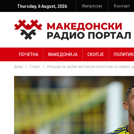
Импресум
Контакт
Thursday, 6 August, 2026
ПОЧЕТНА
МАКЕДОНИЈА
СКОПЈЕ
ПОЛИТИК
Дома
Спорт
Роналдо ќе добие вистинско богатство со новиот 