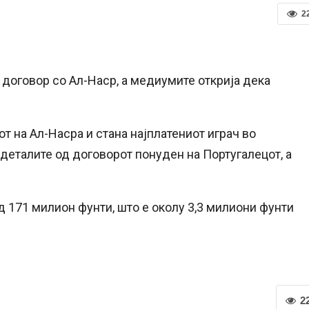
2
 договор со Ал-Наср, а медиумите открија дека
.
т на Ал-Насра и стана најплатениот играч во
и деталите од договорот понуден на Португалецот, а
д 171 милион фунти, што е околу 3,3 милиони фунти
2