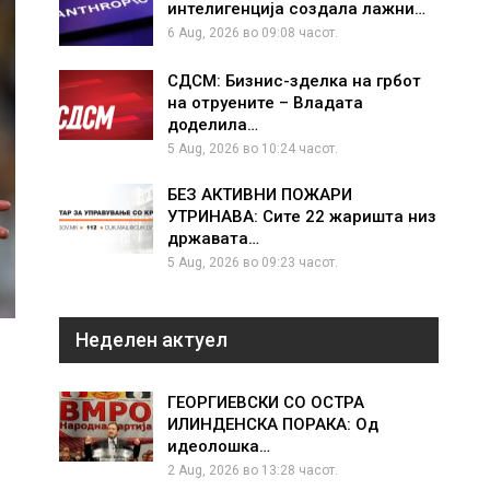
интелигенција создала лажни…
6 Aug, 2026 во 09:08 часот.
СДСМ: Бизнис-зделка на грбот
на отруените – Владата
доделила…
5 Aug, 2026 во 10:24 часот.
БЕЗ АКТИВНИ ПОЖАРИ
УТРИНАВА: Сите 22 жаришта низ
државата…
5 Aug, 2026 во 09:23 часот.
Неделен актуел
ГЕОРГИЕВСКИ СО ОСТРА
ИЛИНДЕНСКА ПОРАКА: Од
идеолошка…
2 Aug, 2026 во 13:28 часот.