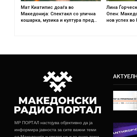
Мат Киатипис доаѓа во
Лина Ѓорческ
Македонија: Спектакл со улична
Опен: Макед
кошарка, музика и култура пред…
нов успех во
АКТУЕЛ
МР ПОРТАЛ настојува објективно да ја
информира јавноста за сите важни теми
од Македонија и светот но и за оние теми