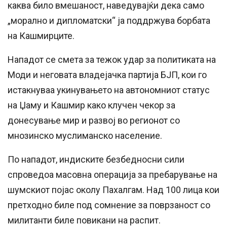
каква било вмешаност, наведувајќи дека само
„морално и дипломатски“ ја поддржува борбата
на Кашмирците.
Нападот се смета за тежок удар за политиката на
Моди и неговата владејачка партија БЈП, кои го
истакнуваа укинувањето на автономниот статус
на Џаму и Кашмир како клучен чекор за
донесување мир и развој во регионот со
мнозинско муслиманско население.
По нападот, индиските безбедносни сили
спроведоа масовна операција за пребарување на
шумскиот појас околу Пахалгам. Над 100 лица кои
претходно биле под сомнение за поврзаност со
милитанти биле повикани на распит.