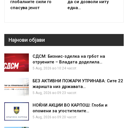
глобалните сили го
да си дозволи ниту
спасува јенот
една…
Најнови објави
СДСМ: Бизнис-зделка на грбот на
отруените – Владата доделила…
5 Aug, 2026 во 10:24 часот.
БЕЗ АКТИВНИ ПОЖАРИ УТРИНАВА: Сите 22
жаришта низ државата…
5 Aug, 2026 во 09:23 часот.
НОЌНИ АКЦИИ ВО КАРПОШ: Глоби и
опомени за угостителите…
5 Aug, 2026 во 09:20 часот.