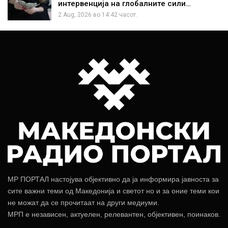
интервенција на глобалните сили…
2 Aug, 2026 во 14:42 часот.
МР ПОРТАЛ настојува објективно да ја информира јавноста за
сите важни теми од Македонија и светот но и за оние теми кои
не можат да се прочитаат на други медиуми.
МРП е независен, актуелен, релевантен, објективен, поинаков.