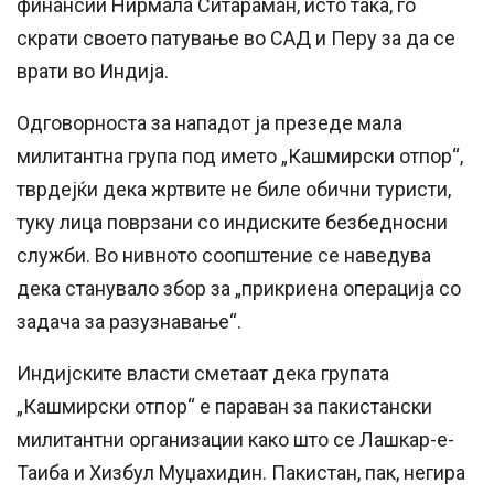
финансии Нирмала Ситараман, исто така, го
скрати своето патување во САД и Перу за да се
врати во Индија.
Одговорноста за нападот ја презеде мала
милитантна група под името „Кашмирски отпор“,
тврдејќи дека жртвите не биле обични туристи,
туку лица поврзани со индиските безбедносни
служби. Во нивното соопштение се наведува
дека станувало збор за „прикриена операција со
задача за разузнавање“.
Индијските власти сметаат дека групата
„Кашмирски отпор“ е параван за пакистански
милитантни организации како што се Лашкар-е-
Таиба и Хизбул Муџахидин. Пакистан, пак, негира