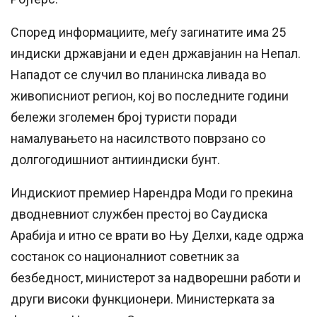
Според информациите, меѓу загинатите има 25
индиски државјани и еден државјанин на Непал.
Нападот се случил во планинска ливада во
живописниот регион, кој во последните години
бележи зголемен број туристи поради
намалувањето на насилството поврзано со
долгогодишниот антииндиски бунт.
Индискиот премиер Нарендра Моди го прекина
дводневниот службен престој во Саудиска
Арабија и итно се врати во Њу Делхи, каде одржа
состанок со националниот советник за
безбедност, министерот за надворешни работи и
други високи функционери. Министерката за