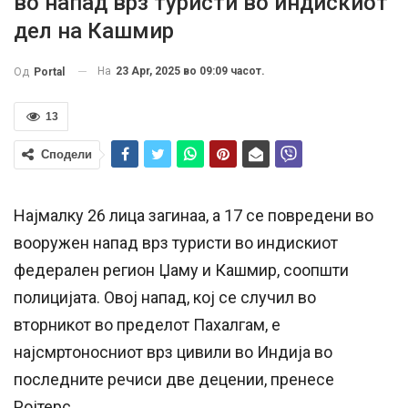
во напад врз туристи во индискиот
дел на Кашмир
На
23 Apr, 2025 во 09:09 часот.
Од
Portal
13
Сподели
Најмалку 26 лица загинаа, а 17 се повредени во
вооружен напад врз туристи во индискиот
федерален регион Џаму и Кашмир, соопшти
полицијата. Овој напад, кој се случил во
вторникот во пределот Пахалгам, е
најсмртоносниот врз цивили во Индија во
последните речиси две децении, пренесе
Ројтерс.