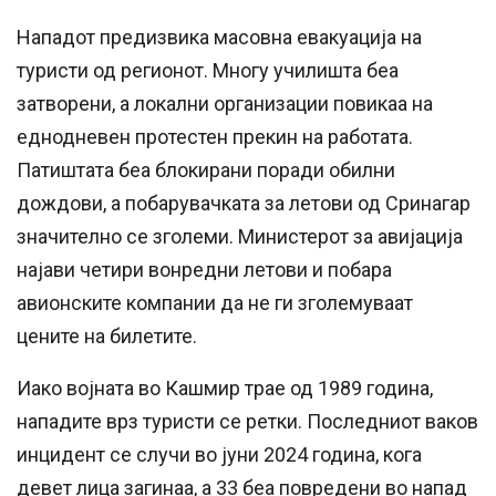
Нападот предизвика масовна евакуација на
туристи од регионот. Многу училишта беа
затворени, а локални организации повикаа на
еднодневен протестен прекин на работата.
Патиштата беа блокирани поради обилни
дождови, а побарувачката за летови од Сринагар
значително се зголеми. Министерот за авијација
најави четири вонредни летови и побара
авионските компании да не ги зголемуваат
цените на билетите.
Иако војната во Кашмир трае од 1989 година,
нападите врз туристи се ретки. Последниот ваков
инцидент се случи во јуни 2024 година, кога
девет лица загинаа, а 33 беа повредени во напад