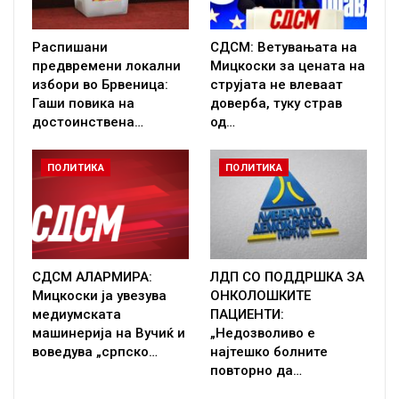
Распишани
СДСМ: Ветувањата на
предвремени локални
Мицкоски за цената на
избори во Брвеница:
струјата не влеваат
Гаши повика на
доверба, туку страв
достоинствена…
од…
ПОЛИТИКА
ПОЛИТИКА
СДСМ АЛАРМИРА:
ЛДП СО ПОДДРШКА ЗА
Мицкоски ја увезува
ОНКОЛОШКИТЕ
медиумската
ПАЦИЕНТИ:
машинерија на Вучиќ и
„Недозволиво е
воведува „српско…
најтешко болните
повторно да…