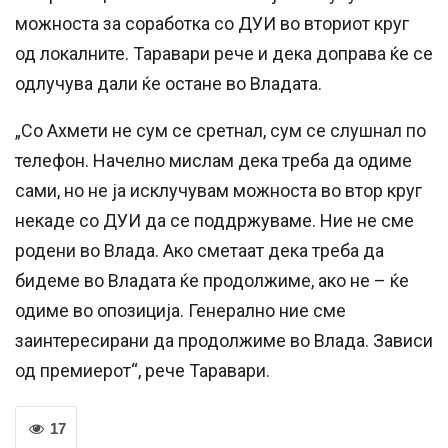
можноста за соработка со ДУИ во вториот круг
од локалните. Таравари рече и дека доправа ќе се
одлучува дали ќе остане во Владата.
„Со Ахмети не сум се сретнал, сум се слушнал по
телефон. Начелно мислам дека треба да одиме
сами, но не ја исклучувам можноста во втор круг
некаде со ДУИ да се поддржуваме. Ние не сме
родени во Влада. Ако сметаат дека треба да
бидеме во Владата ќе продолжиме, ако не – ќе
одиме во опозиција. Генерално ние сме
заинтересирани да продолжиме во Влада. Зависи
од премиерот“, рече Таравари.
17