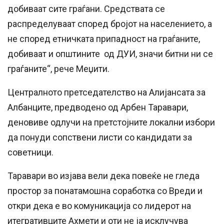
добиваат сите граѓани. Средствата се
распределуваат според бројот на населението, а
не според етничката припадност на граѓаните,
добиваат и општините од ДУИ, значи битни ни се
граѓаните“, рече Меџити.
Централното претседателство на Алијансата за
Албанците, предводено од Арбен Таравари,
деновиве одлучи на претстојните локални избори
да понуди сопствени листи со кандидати за
советници.
Таравари во изјава вели дека повеќе не гледа
простор за понатамошна соработка со Вреди и
откри дека е во комуникација со лидерот на
итегративците Ахмети и оти не ја исклучува