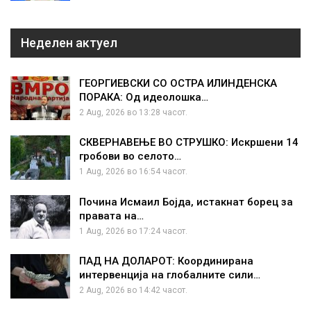
Неделен актуел
ГЕОРГИЕВСКИ СО ОСТРА ИЛИНДЕНСКА
ПОРАКА: Од идеолошка…
2 Aug, 2026 во 13:28 часот.
СКВЕРНАВЕЊЕ ВО СТРУШКО: Искршени 14
гробови во селото…
1 Aug, 2026 во 16:54 часот.
Почина Исмаил Бојда, истакнат борец за
правата на…
1 Aug, 2026 во 17:24 часот.
ПАД НА ДОЛАРОТ: Координирана
интервенција на глобалните сили…
2 Aug, 2026 во 14:42 часот.