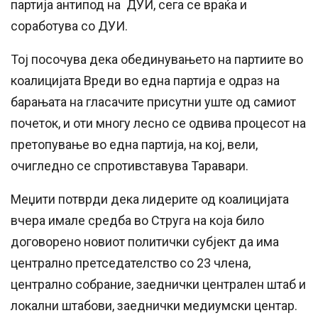
партија антипод на ДУИ, сега се враќа и
соработува со ДУИ.
Тој посочува дека обединувањето на партиите во
коалицијата Вреди во една партија е одраз на
барањата на гласачите присутни уште од самиот
почеток, и оти многу лесно се одвива процесот на
претопување во една партија, на кој, вели,
очигледно се спротивставува Таравари.
Меџити потврди дека лидерите од коалицијата
вчера имале средба во Струга на која било
договорено новиот политички субјект да има
централно претседателство со 23 члена,
централно собрание, заеднички централен штаб и
локални штабови, заеднички медиумски центар.