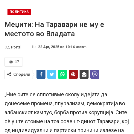
ПОЛИТИКА
Меџити: На Таравари не му е
местото во Владата
На
22 Apr, 2025 во 10:14 часот.
Од
Portal
17
Сподели
„Ние сите се сплотивме околу идејата да
донесеме промена, плурализам, демократија во
албанскиот кампус, борба против корупција. Сите
сѐ уште стоиме на тоа освен г-динот Таравари, кој
од индивидуални и партиски причини излезе на