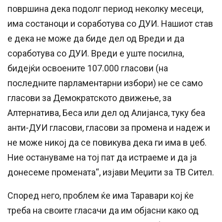
површина дека подолг период неколку месеци,
има состаноци и соработува со ДУИ. Нашиот став
е дека не може да биде дел од Вреди и да
соработува со ДУИ. Вреди е уште посилна,
бидејќи освоените 107.000 гласови (на
последните парламентарни избори) не се само
гласови за Демократското движење, за
Алтернатива, Беса или дел од Алијанса, туку беа
анти-ДУИ гласови, гласови за промена и надеж и
не може никој да се повикува дека ги има в џеб.
Ние остануваме на тој пат да истраеме и да ја
донесеме промената“, изјави Меџити за ТВ Сител.
Според него, проблем ќе има Таравари кој ќе
треба на своите гласачи да им објасни како од