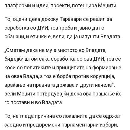
платформи и идеи, проекти, потенцира Меџити.
Тој оцени дека дококу Таравари се решил за
соработка со ДУИ, тоа треба и јавно да го
обзнани, и етички е, вели, да ја напушти Владата.
„Сметам дека не му е местото во Владата,
бидејќи штом сака соработка со ова ДУИ, тоа се
коси со политиките и принципите на формирање
на оваа Влада, а тоа е борба против корупција,
враќање на правната држава и други начела“,
вели Меџити потврдувајќи дека ова прашање ќе
го постави и во Владата.
Тој не гледа причина со локалните да се одржат
заедно и предвремени парламентарни избори,