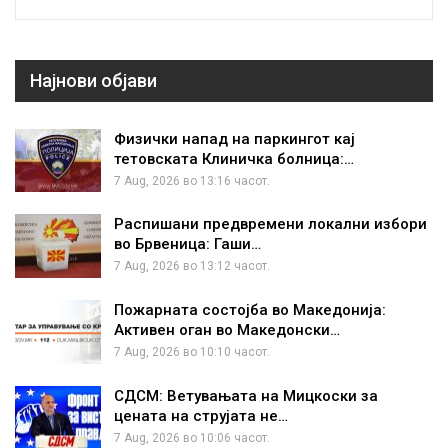
Најнови објави
Физички напад на паркингот кај
тетовската Клиничка болница:…
7 Aug, 2026 во 13:16 часот.
Распишани предвремени локални избори
во Брвеница: Гаши…
7 Aug, 2026 во 13:12 часот.
Пожарната состојба во Македонија:
Активен оган во Македонски…
7 Aug, 2026 во 10:10 часот.
СДСМ: Ветувањата на Мицкоски за
цената на струјата не…
7 Aug, 2026 во 10:06 часот.