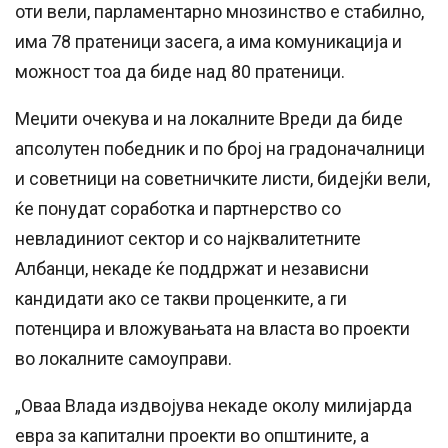
оти вели, парламентарно мнозинство е стабилно,
има 78 пратеници засега, а има комуникација и
можност тоа да биде над 80 пратеници.
Меџити очекува и на локалните Вреди да биде
апсолутен победник и по број на градоначалници
и советници на советничките листи, бидејќи вели,
ќе понудат соработка и партнерство со
невладиниот сектор и со најквалитетните
Албанци, некаде ќе поддржат и независни
кандидати ако се такви проценките, а ги
потенцира и вложувањата на власта во проекти
во локалните самоуправи.
„Оваа Влада издвојува некаде околу милијарда
евра за капитални проекти во општините, а