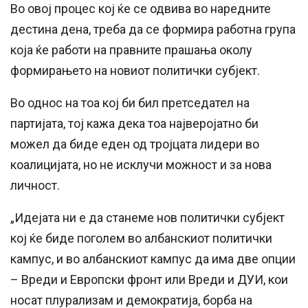
Во овој процес кој ќе се одвива во наредните
дестина дена, треба да се формира работна група
која ќе работи на правните прашања околу
формирањето на новиот политички субјект.
Во однос на тоа кој би бил претседател на
партијата, тој кажа дека тоа најверојатно би
можел да биде еден од тројцата лидери во
коалицијата, но не исклучи можност и за нова
личност.
„Идејата ни е да станеме нов политички субјект
кој ќе биде поголем во албанскиот политички
кампус, и во албанскиот кампус да има две опции
– Вреди и Европски фронт или Вреди и ДУИ, кои
носат плурализам и демократија, борба на