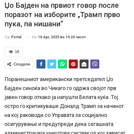
Џо Бајден на првиот говор после
поразот на изборите „Трамп прво
пука, па нишани“
На
16 Apr, 2025 во 10:24 часот.
Од
Portal
16
Сподели
Поранешниот американски претседател Џо
Бајден синоќа во Чикаго го одржа својот прв
јавен говор откако ја напушти Белата куќа. Тој
остро го критикуваше Доналд Трамп за начинот
на кој раководи со Управата за социјално
осигурување и предупреди дека сегашната
администрација уништува систем од кој зависат