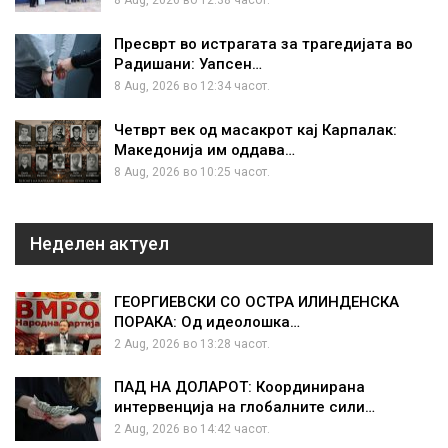
8 Aug, 2026 во 12:38 часот.
Пресврт во истрагата за трагедијата во
Радишани: Уапсен…
8 Aug, 2026 во 12:34 часот.
Четврт век од масакрот кај Карпалак:
Македонија им оддава…
8 Aug, 2026 во 10:25 часот.
Неделен актуел
ГЕОРГИЕВСКИ СО ОСТРА ИЛИНДЕНСКА
ПОРАКА: Од идеолошка…
2 Aug, 2026 во 13:28 часот.
ПАД НА ДОЛАРОТ: Координирана
интервенција на глобалните сили…
2 Aug, 2026 во 14:42 часот.