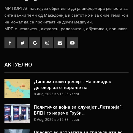
МР ПОРТАЛ настојува објективно да ја информира јавноста за
сите важни теми од Македонија и светот но и за оние теми кои
не можат да се прочитаат на други медиуми.
МРП е независен, актуелен, релевантен, објективен, поинаков.
АКТУЕЛНО
Дипломатски пресврт: На повидок
договор за отворање на…
8 Aug, 2026 во 16:36 часот.
Политичка војна за случајот „Лотарија“:
ВЛЕН го нарече Груби…
8 Aug, 2026 во 12:38 часот.
Пресврт во истрагата за трагедијата во