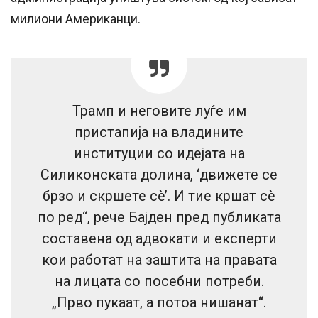
милиони Американци.
Трамп и неговите луѓе им
пристапија на владините
институции со идејата на
Силиконската долина, ‘движете се
брзо и скршете сè’. И тие кршат сè
по ред“, рече Бајден пред публиката
составена од адвокати и експерти
кои работат на заштита на правата
на лицата со посебни потреби.
„Прво пукаат, а потоа нишанат“.