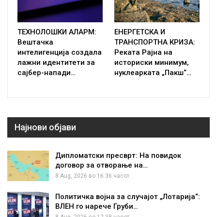
ТЕХНОЛОШКИ АЛАРМ:
ЕНЕРГЕТСКА И
Вештачка
ТРАНСПОРТНА КРИЗА:
интелигенција создала
Реката Рајна на
лажни идентитети за
историски минимум,
сајбер-напади…
нуклеарката „Пакш“…
Најнови објави
Дипломатски пресврт: На повидок
договор за отворање на…
8 Aug, 2026 во 16:36 часот.
Политичка војна за случајот „Лотарија“:
ВЛЕН го нарече Груби…