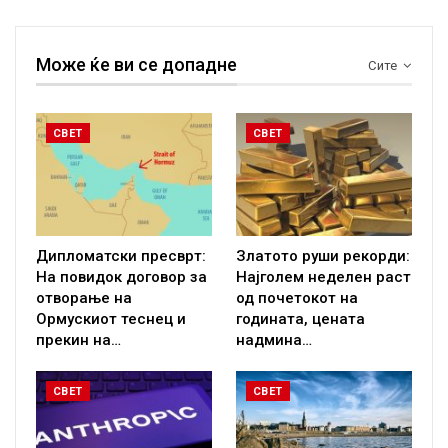
Може ќе ви се допадне
Сите
СВЕТ
СВЕТ
Дипломатски пресврт:
Златото руши рекорди:
На повидок договор за
Најголем неделен раст
отворање на
од почетокот на
Ормускиот теснец и
годината, цената
прекин на…
надмина…
СВЕТ
СВЕТ