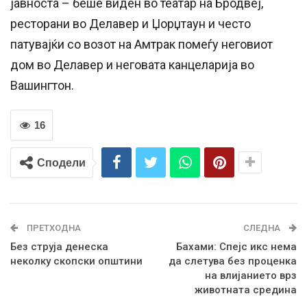
јавноста – беше виден во театар на Бродвеј,
ресторани во Делавер и Џорџтаун и често
патувајќи со возот на Амтрак помеѓу неговиот
дом во Делавер и неговата канцеларија во
Вашингтон.
16
Сподели
ПРЕТХОДНА
СЛЕДНА
Без струја денеска
Бахами: Спејс икс нема
неколку скопски општини
да слетува без проценка
на влијанието врз
животната средина