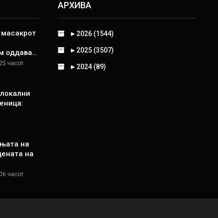
АРХИВА
д масакрот
►
2026 (1544)
►
2025 (3507)
м оддава…
25 часот.
►
2024 (89)
 локални
еница:
њата на
цената на
06 часот.