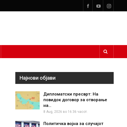
Најнови објави
Дипломатски пресврт: На
повидок договор за отворање
на…
8 Aug, 2026 во 16:36 часот.
Политичка војна за случајот