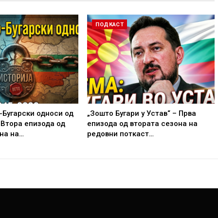
ПОДКАСТ
-Бугарски односи од
„Зошто Бугари у Устав“ – Прва
 Втора епизода од
епизода од втората сезона на
на на…
редовни поткаст…