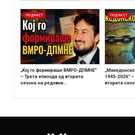
ПОДКАСТ
ПОДКАСТ
„Кој го формираше ВМРО-ДПМНЕ“
„Македонско
– Трета епизода од втората
1945-2026“ –
сезона на редовни…
втората сезо