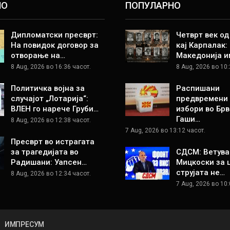
НО
ПОПУЛАРНО
Дипломатски пресврт:
Четврт век о
На повидок договор за
кај Карпалак:
отворање на…
Македонија и
8 Aug, 2026 во 16:36 часот.
8 Aug, 2026 во 10:
Политичка војна за
Распишани
случајот „Лотарија“:
предвремени
ВЛЕН го нарече Груби…
избори во Брв
Гаши…
8 Aug, 2026 во 12:38 часот.
7 Aug, 2026 во 13:12 часот.
Пресврт во истрагата
за трагедијата во
СДСМ: Ветува
Радишани: Уапсен…
Мицкоски за 
струјата не…
8 Aug, 2026 во 12:34 часот.
7 Aug, 2026 во 10:
ИМПРЕСУМ