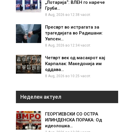
„Лотарија“: ВЛЕН го нарече
Груби…
8 Aug, 2026 во 12:38 часот.
Пресврт во истрагата за
трагедијата во Радишани:
Уапсен…
8 Aug, 2026 во 12:34 часот.
Четврт век од масакрот кај
Карпалак: Македонија им
оддава…
8 Aug, 2026 во 10:25 часот.
Неделен актуел
ГЕОРГИЕВСКИ СО ОСТРА
ИЛИНДЕНСКА ПОРАКА: Од
идеолошка…