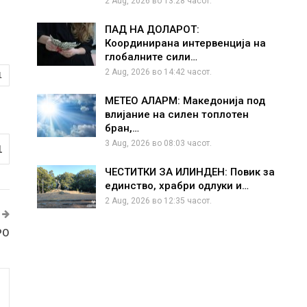
2 Aug, 2026 во 13:28 часот.
ПАД НА ДОЛАРОТ:
Координирана интервенција на
глобалните сили…
2 Aug, 2026 во 14:42 часот.
1
МЕТЕО АЛАРМ: Македонија под
влијание на силен топлотен
бран,…
3 Aug, 2026 во 08:03 часот.
1
ЧЕСТИТКИ ЗА ИЛИНДЕН: Повик за
единство, храбри одлуки и…
2 Aug, 2026 во 12:35 часот.
РО