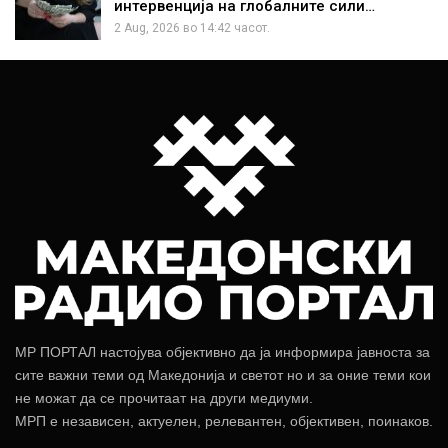
интервенција на глобалните сили…
2 Aug, 2026 во 14:42 часот.
МР ПОРТАЛ настојува објективно да ја информира јавноста за
сите важни теми од Македонија и светот но и за оние теми кои
не можат да се прочитаат на други медиуми.
МРП е независен, актуелен, релевантен, објективен, поинаков.