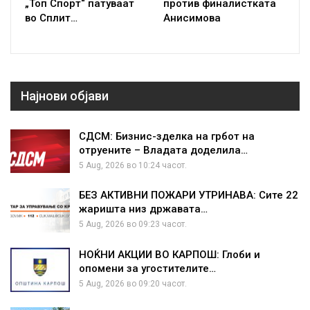
„Топ Спорт“ патуваат
против финалистката
во Сплит…
Анисимова
Најнови објави
СДСМ: Бизнис-зделка на грбот на
отруените – Владата доделила…
5 Aug, 2026 во 10:24 часот.
БЕЗ АКТИВНИ ПОЖАРИ УТРИНАВА: Сите 22
жаришта низ државата…
5 Aug, 2026 во 09:23 часот.
НОЌНИ АКЦИИ ВО КАРПОШ: Глоби и
опомени за угостителите…
5 Aug, 2026 во 09:20 часот.