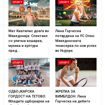
СПОРТ
СПОРТ
Мат Киатипис доаѓа во
Лина Ѓорческа
Македонија: Спектакл
потврдена за УС Опен:
со улична кошарка,
Македонската
музика и култура
тенисерка по нов успех
пред…
во Њујорк
СПОРТ
СПОРТ
ОДБОЈКАРСКА
ЖРЕПКА ЗА
ГОРДОСТ НА ТЕТОВО:
ВИМБЛДОН: Лина
Младите одбојкарки на
Ѓорческа на дебито