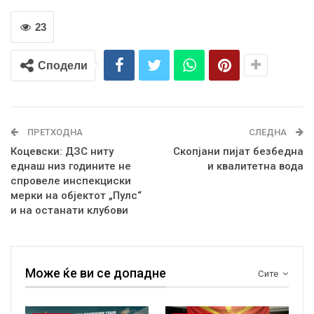
23
Сподели
ПРЕТХОДНА
СЛЕДНА
Коцевски: ДЗС ниту
Скопјани пијат безбедна
еднаш низ годините не
и квалитетна вода
спровеле инспекциски
мерки на објектот „Пулс“
и на останати клубови
Може ќе ви се допадне
Сите