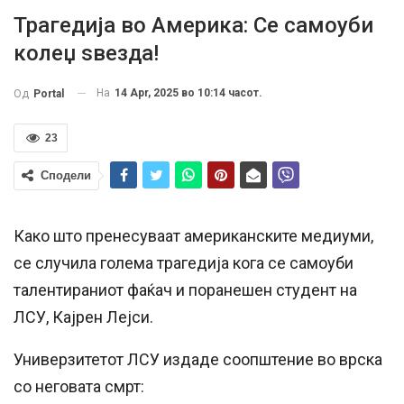
Трагедија во Америка: Се самоуби
колеџ ѕвезда!
На
14 Apr, 2025 во 10:14 часот.
Од
Portal
23
Сподели
Како што пренесуваат американските медиуми,
се случила голема трагедија кога се самоуби
талентираниот фаќач и поранешен студент на
ЛСУ, Кајрен Лејси.
Универзитетот ЛСУ издаде соопштение во врска
со неговата смрт: