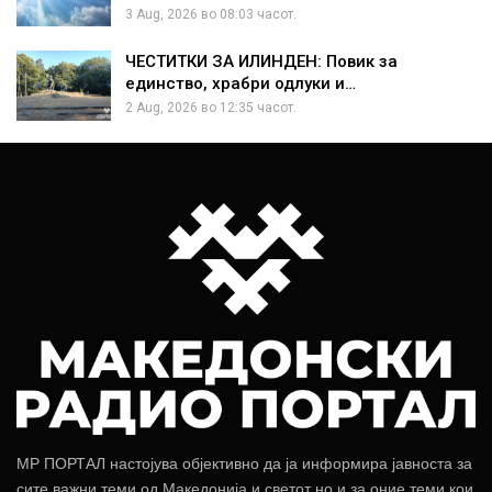
3 Aug, 2026 во 08:03 часот.
ЧЕСТИТКИ ЗА ИЛИНДЕН: Повик за
единство, храбри одлуки и…
2 Aug, 2026 во 12:35 часот.
МР ПОРТАЛ настојува објективно да ја информира јавноста за
сите важни теми од Македонија и светот но и за оние теми кои