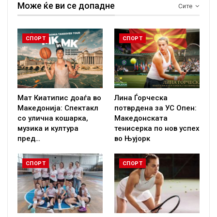
Може ќе ви се допадне
Сите
СПОРТ
СПОРТ
Мат Киатипис доаѓа во
Лина Ѓорческа
Македонија: Спектакл
потврдена за УС Опен:
со улична кошарка,
Македонската
музика и култура
тенисерка по нов успех
пред…
во Њујорк
СПОРТ
СПОРТ