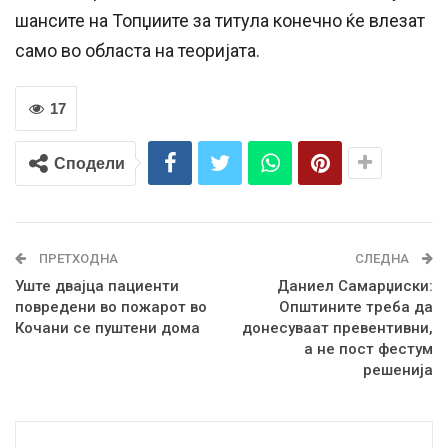
шансите на Топџиите за титула конечно ќе влезат
само во областа на теоријата.
17
Сподели
ПРЕТХОДНА
СЛЕДНА
Уште двајца пациенти
Даниел Самарџиски:
повредени во пожарот во
Општините треба да
Кочани се пуштени дома
донесуваат превентивни,
а не пост фестум
решенија