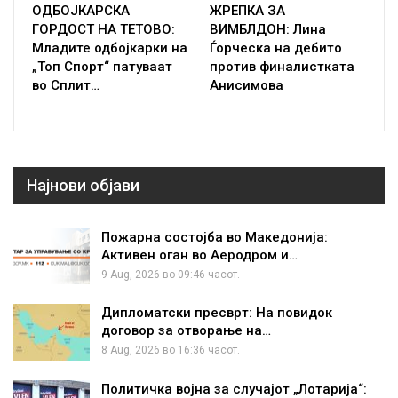
ОДБОЈКАРСКА
ЖРЕПКА ЗА
ГОРДОСТ НА ТЕТОВО:
ВИМБЛДОН: Лина
Младите одбојкарки на
Ѓорческа на дебито
„Топ Спорт“ патуваат
против финалистката
во Сплит…
Анисимова
Најнови објави
Пожарна состојба во Македонија:
Активен оган во Аеродром и…
9 Aug, 2026 во 09:46 часот.
Дипломатски пресврт: На повидок
договор за отворање на…
8 Aug, 2026 во 16:36 часот.
Политичка војна за случајот „Лотарија“: