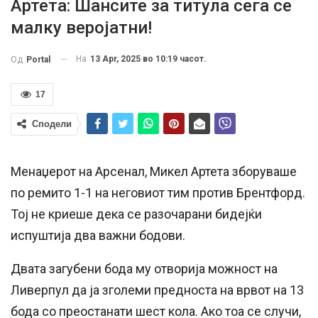
Артета: Шансите за титула сега се
малку веројатни!
На
13 Apr, 2025 во 10:19 часот.
Од
Portal
17
Сподели
Менаџерот на Арсенал, Микел Артета зборуваше
по ремито 1-1 на неговиот тим против Брентфорд.
Тој не криеше дека се разочарани бидејќи
испуштија два важни бодови.
Двата загубени бода му отворија можност на
Ливерпул да ја зголеми предноста на врвот на 13
бода со преостанати шест кола. Ако тоа се случи,