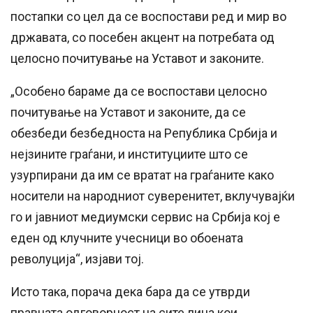
постапки со цел да се воспостави ред и мир во
државата, со посебен акцент на потребата од
целосно почитување на Уставот и законите.
„Особено бараме да се воспостави целосно
почитување на Уставот и законите, да се
обезбеди безбедноста на Република Србија и
нејзините граѓани, и институциите што се
узурпирани да им се вратат на граѓаните како
носители на народниот суверенитет, вклучувајќи
го и јавниот медиумски сервис на Србија кој е
еден од клучните учесници во обоената
револуција“, изјави тој.
Исто така, порача дека бара да се утврди
правната одговорност на сите лица кои