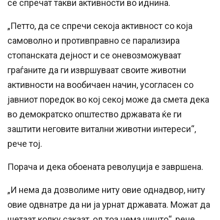
се спречат такви активности во иднина.
„Петто, да се спречи секоја активност со која
самоволно и противправно се парализира
стопанската дејност и се оневозможуваат
граѓаните да ги извршуваат своите животни
активности на вообичаен начин, усогласен со
јавниот поредок во кој секој може да смета дека
во демократско општество државата ќе ги
заштити неговите витални животни интереси“,
рече тој.
Порача и дека обоената револуција е завршена.
„И нема да дозволиме ниту овие однадвор, ниту
овие одвнатре да ни ја урнат државата. Можат да
шетаат колку сакаат, од тоа нема ништо“, рече