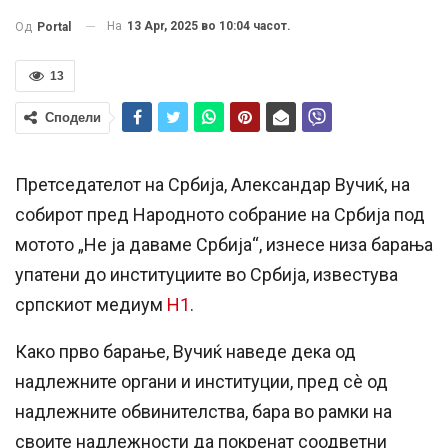
На
13 Apr, 2025 во 10:04 часот.
Од
Portal
13
Сподели
Претседателот на Србија, Александар Вучиќ, на
собирот пред Народното собрание на Србија под
мотото „Не ја даваме Србија“, изнесе низа барања
упатени до институциите во Србија, известува
српскиот медиум
Н1
.
Како прво барање, Вучиќ наведе дека од
надлежните органи и институции, пред сè од
надлежните обвинителства, бара во рамки на
своите надлежности да покренат соодветни