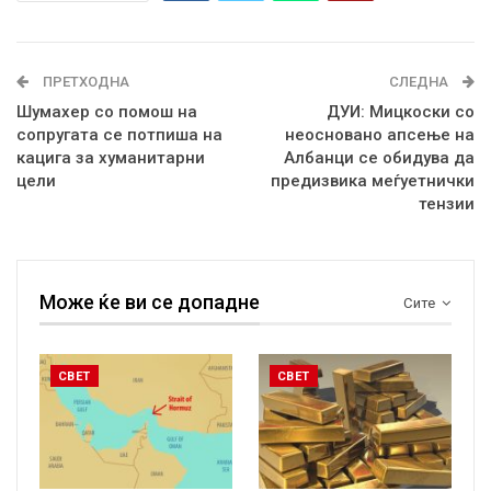
ПРЕТХОДНА
СЛЕДНА
Шумахер со помош на
ДУИ: Мицкоски со
сопругата се потпиша на
неосновано апсење на
кацига за хуманитарни
Албанци се обидува да
цели
предизвика меѓуетнички
тензии
Може ќе ви се допадне
Сите
СВЕТ
СВЕТ