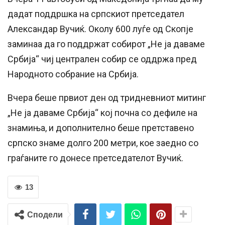
дадат поддршка на српскиот претседател
Александар Вучиќ. Околу 600 луѓе од Скопје
заминаа да го поддржат собирот „Не ја даваме
Србија“ чиј централен собир се оддржа пред
Народното собрание на Србија.
Вчера беше првиот ден од тридневниот митинг
„Не ја даваме Србија“ кој почна со дефиле на
знамиња, и дополнително беше претставено
српско знаме долго 200 метри, кое заедно со
граѓаните го донесе претседателот Вучиќ.
13
Сподели