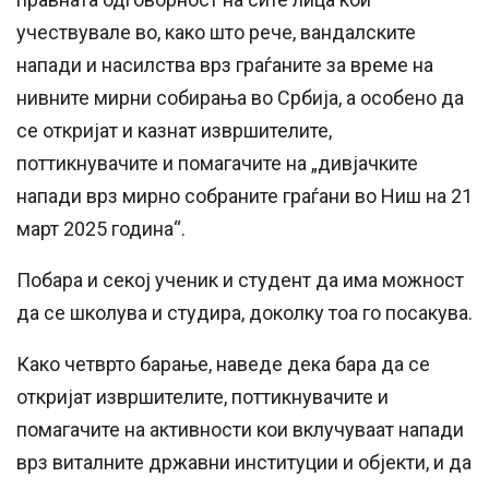
учествувале во, како што рече, вандалските
напади и насилства врз граѓаните за време на
нивните мирни собирања во Србија, а особено да
се откријат и казнат извршителите,
поттикнувачите и помагачите на „дивјачките
напади врз мирно собраните граѓани во Ниш на 21
март 2025 година“.
Побара и секој ученик и студент да има можност
да се школува и студира, доколку тоа го посакува.
Како четврто барање, наведе дека бара да се
откријат извршителите, поттикнувачите и
помагачите на активности кои вклучуваат напади
врз виталните државни институции и објекти, и да