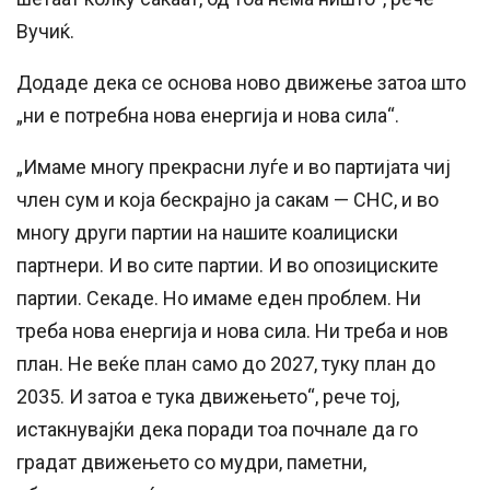
Вучиќ.
Додаде дека се основа ново движење затоа што
„ни е потребна нова енергија и нова сила“.
„Имаме многу прекрасни луѓе и во партијата чиј
член сум и која бескрајно ја сакам — СНС, и во
многу други партии на нашите коалициски
партнери. И во сите партии. И во опозициските
партии. Секаде. Но имаме еден проблем. Ни
треба нова енергија и нова сила. Ни треба и нов
план. Не веќе план само до 2027, туку план до
2035. И затоа е тука движењето“, рече тој,
истакнувајќи дека поради тоа почнале да го
градат движењето со мудри, паметни,