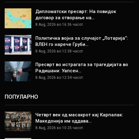
Дипломатски пресврт: На повидок
договор за отворање на…
8 Aug, 2026 во 16:36 часот.
Политичка војна за случајот „Лотарија“:
ВЛЕН го нарече Груби…
8 Aug, 2026 во 12:38 часот.
Пресврт во истрагата за трагедијата во
Радишани: Уапсен…
8 Aug, 2026 во 12:34 часот.
ПОПУЛАРНО
Четврт век од масакрот кај Карпалак:
Македонија им оддава…
8 Aug, 2026 во 10:25 часот.