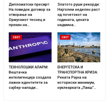
Дипломатски пресврт:
Златото руши рекорди:
На повидок договор за
Најголем неделен раст
отворање на
од почетокот на
Ормускиот теснец и
годината, цената
прекин на…
надмина…
СВЕТ
СВЕТ
ТЕХНОЛОШКИ АЛАРМ:
ЕНЕРГЕТСКА И
Вештачка
ТРАНСПОРТНА КРИЗА:
интелигенција создала
Реката Рајна на
лажни идентитети за
историски минимум,
сајбер-напади…
нуклеарката „Пакш“…