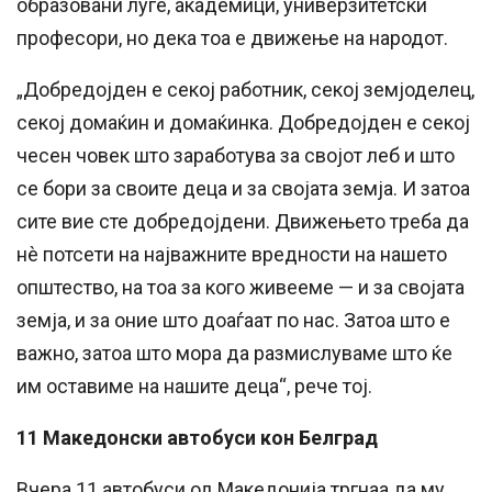
образовани луѓе, академици, универзитетски
професори, но дека тоа е движење на народот.
„Добредојден е секој работник, секој земјоделец,
секој домаќин и домаќинка. Добредојден е секој
чесен човек што заработува за својот леб и што
се бори за своите деца и за својата земја. И затоа
сите вие сте добредојдени. Движењето треба да
нè потсети на најважните вредности на нашето
општество, на тоа за кого живееме — и за својата
земја, и за оние што доаѓаат по нас. Затоа што е
важно, затоа што мора да размислуваме што ќе
им оставиме на нашите деца“, рече тој.
11 Македонски автобуси кон Белград
Вчера 11 автобуси од Македонија тргнаа да му