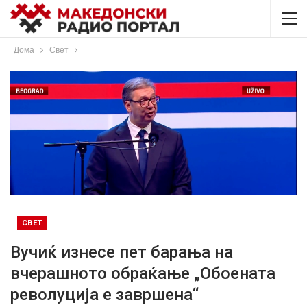
Дома
Свет
СВЕТ
Вучиќ изнесе пет барања на
вчерашното обраќање „Oбоената
револуција е завршена“