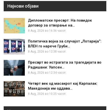
Најнови објави
Дипломатски пресврт: На повидок
договор за отворање на…
8 Aug, 2026 во 16:36 часот.
Политичка војна за случајот „Лотарија“:
ВЛЕН го нарече Груби…
8 Aug, 2026 во 12:38 часот.
Пресврт во истрагата за трагедијата во
Радишани: Уапсен…
8 Aug, 2026 во 12:34 часот.
Четврт век од масакрот кај Карпалак:
Македонија им оддава…
8 Aug, 2026 во 10:25 часот.