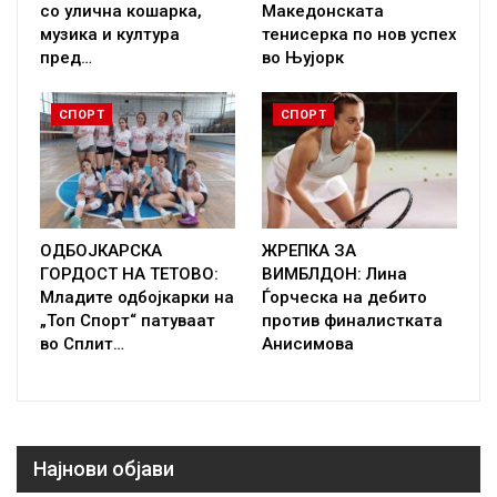
со улична кошарка,
Македонската
музика и култура
тенисерка по нов успех
пред…
во Њујорк
СПОРТ
СПОРТ
ОДБОЈКАРСКА
ЖРЕПКА ЗА
ГОРДОСТ НА ТЕТОВО:
ВИМБЛДОН: Лина
Младите одбојкарки на
Ѓорческа на дебито
„Топ Спорт“ патуваат
против финалистката
во Сплит…
Анисимова
Најнови објави