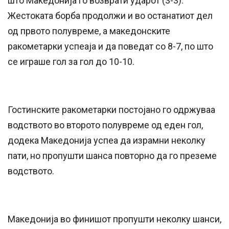
што Македонија го возврати ударот (3-3).
Жестоката борба продолжи и во останатиот дел
од првото полувреме, а македонските
ракометарки успеаја и да поведат со 8-7, по што
се играше гол за гол до 10-10.
Гостинските ракометарки постојано го одржуваа
водството во второто полувреме од еден гол,
додека Македонија успеа да израмни неколку
пати, но пропушти шанса повторно да го преземе
водството.
Македонија во финишот пропушти неколку шанси,