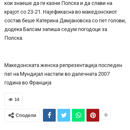
кои знаеше да ги казни Полска и да слави на
крајот со 23-21. Најефикасна во македонскиот
состав беше Катерина Дамјановска со пет голови,
додека Балсам запиша седум погодоци за
Полска.
Македонската женска репрезентација последен
пат на Мундијал настапи во далечната 2007
година во Франција
14
Сподели