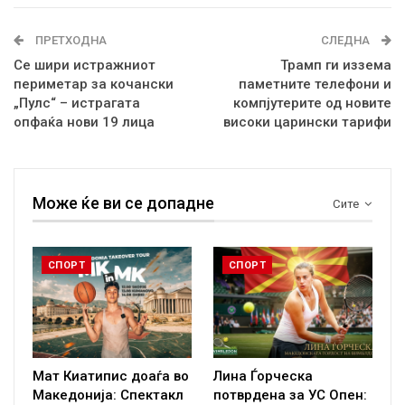
ПРЕТХОДНА
СЛЕДНА
Се шири истражниот
Трамп ги иззема
периметар за кочански
паметните телефони и
„Пулс“ – истрагата
компјутерите од новите
опфаќа нови 19 лица
високи царински тарифи
Може ќе ви се допадне
Сите
СПОРТ
СПОРТ
Мат Киатипис доаѓа во
Лина Ѓорческа
Македонија: Спектакл
потврдена за УС Опен: