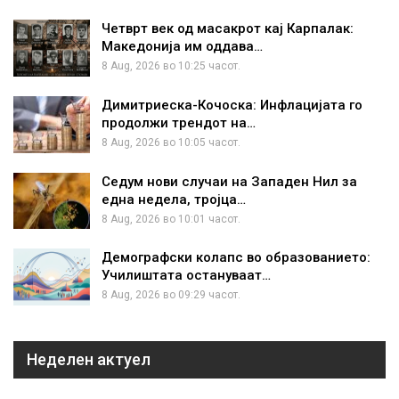
Четврт век од масакрот кај Карпалак:
Македонија им оддава…
8 Aug, 2026 во 10:25 часот.
Димитриеска-Кочоска: Инфлацијата го
продолжи трендот на…
8 Aug, 2026 во 10:05 часот.
Седум нови случаи на Западен Нил за
една недела, тројца…
8 Aug, 2026 во 10:01 часот.
Демографски колапс во образованието:
Училиштата остануваат…
8 Aug, 2026 во 09:29 часот.
Неделен актуел