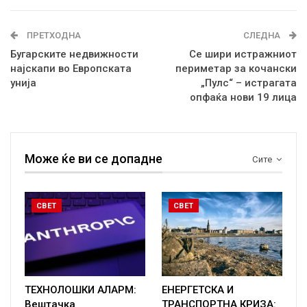
ПРЕТХОДНА
СЛЕДНА
Бугарските недвижности
Се шири истражниот
најскапи во Европската
периметар за кочански
унија
„Пулс“ – истрагата
опфаќа нови 19 лица
Може ќе ви се допадне
Сите
СВЕТ
СВЕТ
ТЕХНОЛОШКИ АЛАРМ:
ЕНЕРГЕТСКА И
Вештачка
ТРАНСПОРТНА КРИЗА: