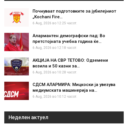
Почнуваат подготовките за јубилејниот
„Kochani Fire…
6 Aug, 2026 во 12:25 часот.
Алармантен демографски пад: Во
претстојната учебна година ќе…
6 Aug, 2026 во 12:18 часот.
АКЦИЈА НА СВР ТЕТОВО: Одземени
возила и 50 казни за…
6 Aug, 2026 во 10:28 часот.
СДСМ АЛАРМИРА: Мицкоски ја увезува
медиумската машинерија на…
6 Aug, 2026 во 10:12 часот.
Неделен актуел