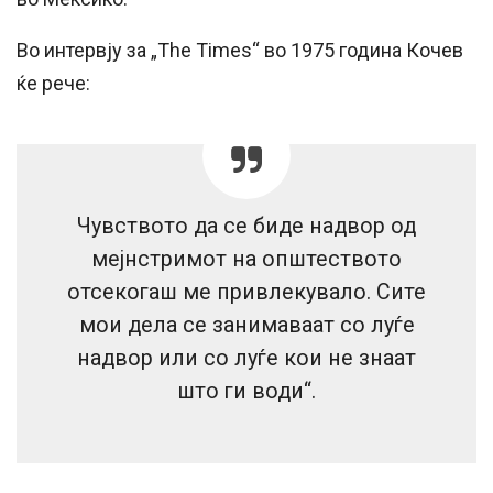
Во интервју за „The Times“ во 1975 година Кочев
ќе рече:
Чувството да се биде надвор од
мејнстримот на општеството
отсекогаш ме привлекувало. Сите
мои дела се занимаваат со луѓе
надвор или со луѓе кои не знаат
што ги води“.