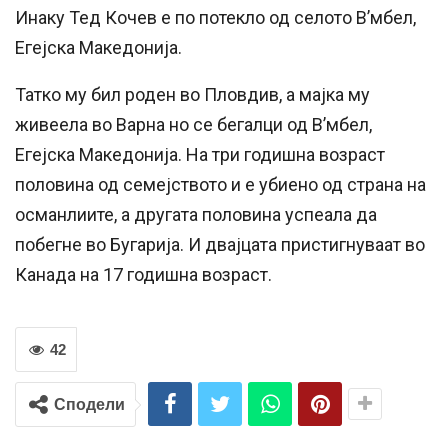
Инаку Тед Кочев е по потекло од селото В’мбел,
Егејска Македонија.
Татко му бил роден во Пловдив, а мајка му
живеела во Варна но се бегалци од В’мбел,
Егејска Македонија. На три годишна возраст
половина од семејството и е убиено од страна на
османлиите, а другата половина успеала да
побегне во Бугарија. И двајцата пристигнуваат во
Канада на 17 годишна возраст.
42
Сподели