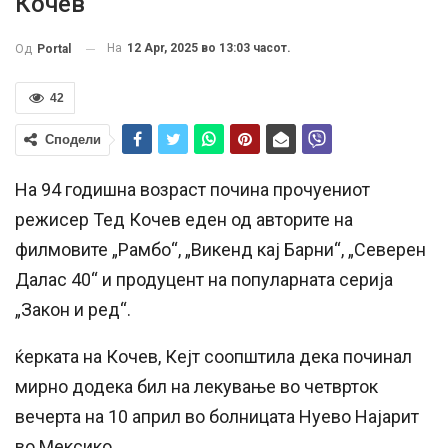
Кочев
На
12 Apr, 2025 во 13:03 часот.
Од
Portal
42
Сподели
На 94 годишна возраст почина прочуениот
режисер Тед Кочев еден од авторите на
филмовите „Рамбо“, „Викенд кај Барни“, „Северен
Далас 40“ и продуцент на популарната серија
„Закон и ред“.
ќерката на Кочев, Кејт соопштила дека починал
мирно додека бил на лекување во четврток
вечерта на 10 април во болницата Нуево Најарит
во Мексико.