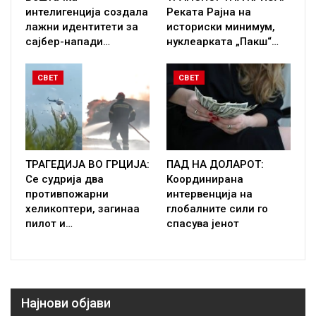
интелигенција создала
Реката Рајна на
лажни идентитети за
историски минимум,
сајбер-напади…
нуклеарката „Пакш“…
СВЕТ
СВЕТ
ТРАГЕДИЈА ВО ГРЦИЈА:
ПАД НА ДОЛАРОТ:
Се судрија два
Координирана
противпожарни
интервенција на
хеликоптери, загинаа
глобалните сили го
пилот и…
спасува јенот
Најнови објави