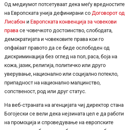
Од медиумот потсетуваат дека меѓу вредностите
на Европската унија дефинирани со
Договорот од
Лисабон
и
Европската конвенција за човекови
права
се човечкото достоинство, слободата,
демократијата и човековите права кои го
опфаќаат правото да се биде ослободен од
дискриминација без оглед на пол, раса, боја на
кожа, јазик, религија, политичко или друго
уверување, национално или социјално потекло,
припадност на национално малцинство,
сопственост, род или друг статус.
На веб-страната на агенцијата чиј директор стана
Богојески се вели дека нејзината цел е да работи
на промоција и спроведување на европските