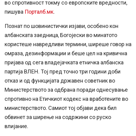
во спротивност токму со европските вредности,
пишува
Порталб.мк
.
Познат по шовинистички изјави, особено кон
албанската заедница, Богојески во минатото
користеше навредливи термини, ширеше говор на
омраза, дезинформации и беше цел на кривична
пријава од сега владејачката етничка албанска
партија ВЛЕН. Тој пред точно три години доби
отказ и од функцијата државен советник во
Министерството за одбрана поради однесување
спротивно на Етичкиот кодекс на вработените во
министерството. Самиот тој објави дека бил
обвинет за ширење на содржини со руско
влијание.