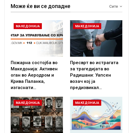
Може ќе ви се допадне
Сите
МАКЕДОНИЈА
МАКЕДОНИЈА
Пожарна состојба во
Пресврт во истрагата
Македонија: Активен
за трагедијата во
оган во Аеродром и
Радишани: Уапсен
Крива Паланка,
возач кој ја
изгаснати…
предизвикал…
МАКЕДОНИЈА
МАКЕДОНИЈА