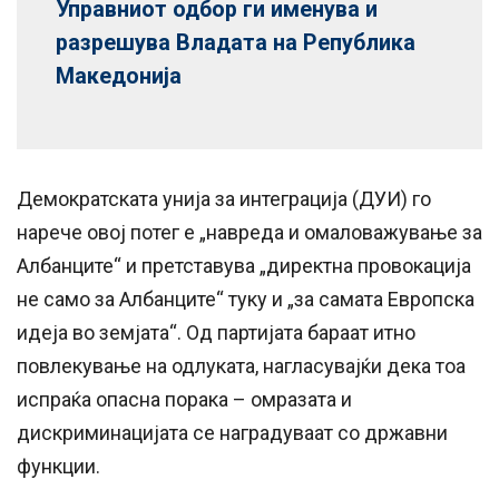
Управниот одбор ги именува и
разрешува Владата на Република
Македонија
Демократската унија за интеграција (ДУИ) го
нарече овој потег е „навреда и омаловажување за
Албанците“ и претставува „директна провокација
не само за Албанците“ туку и „за самата Европска
идеја во земјата“. Од партијата бараат итно
повлекување на одлуката, нагласувајќи дека тоа
испраќа опасна порака – омразата и
дискриминацијата се наградуваат со државни
функции.