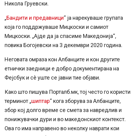
Никола Груевски.
„
Бандити и предавници
“ ја нарекуваше групата
која го поддржуваше Мицкоски и самиот
Мицкоски. „Ајде да ја спасиме Македонија“,
повика Богојевски на 3 декември 2020 година.
Неговата омраза кон Албанците и кон другите
етнички заедници е добро документирана на
Фејсбук и сè уште се јавни тие објави.
Како што пишува Порталб.мк, тој често го користи
терминот „
шиптар
“ кога зборува за Албанците,
збор кој долго време се смета за навредлив и
понижувачки дури и во македонскиот контекст.
Ова го има направено во неколку наврати кои