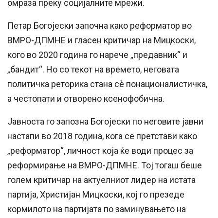
омраза преку социјалните мрежи.
Петар Богојески започна како реформатор во
ВМРО-ДПМНЕ и гласен критичар на Мицкоски,
кого во 2020 година го нарече „предавник“ и
„бандит“. Но со текот на времето, неговата
политичка реторика стана сè понационалистичка,
а честопати и отворено ксенофобична.
Јавноста го запозна Богојески по неговите јавни
настапи во 2018 година, кога се претстави како
„реформатор“, личност која ќе води процес за
реформирање на ВМРО-ДПМНЕ. Тој тогаш беше
голем критичар на актуелниот лидер на истата
партија, Христијан Мицкоски, кој го презеде
кормилото на партијата по заминувањето на