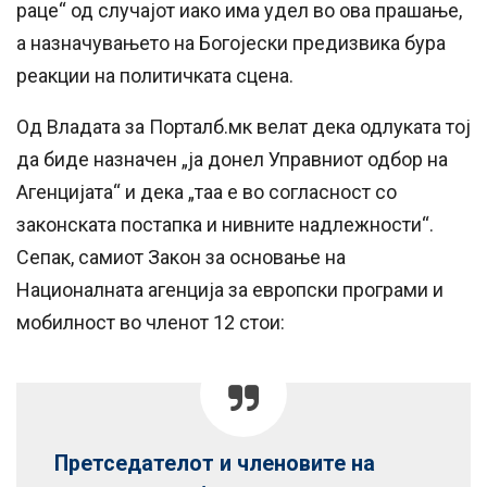
раце“ од случајот иако има удел во ова прашање,
а назначувањето на Богојески предизвика бура
реакции на политичката сцена.
Од Владата за Порталб.мк велат дека одлуката тој
да биде назначен „ја донел Управниот одбор на
Агенцијата“ и дека „таа е во согласност со
законската постапка и нивните надлежности“.
Сепак, самиот Закон за основање на
Националната агенција за европски програми и
мобилност во членот 12 стои:
Претседателот и членовите на