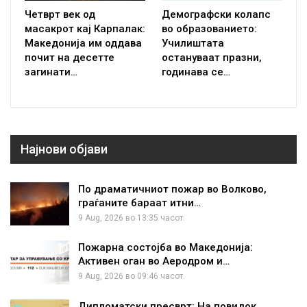
Четврт век од
Демографски колапс
масакрот кај Карпалак:
во образованието:
Македонија им оддава
Училиштата
почит на десетте
остануваат празни,
загинати…
годинава се…
Најнови објави
По драматичниот пожар во Волково,
граѓаните бараат итни…
9 Aug, 2026 во 13:35 часот.
Пожарна состојба во Македонија:
Активен оган во Аеродром и…
9 Aug, 2026 во 09:46 часот.
Дипломатски пресврт: На повидок