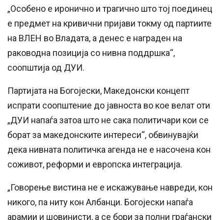
„Особено е иронично и трагично што тој поединец
е предмет на кривични пријави токму од партиите
на ВЛЕН во Владата, а денес е награден на
раководна позиција со нивна поддршка“,
соопштија од ДУИ.
Партијата на Богојески, Македонски концепт
испрати соопштение до јавноста во кое велат оти
„ДУИ напаѓа затоа што не сака политичари кои се
борат за македонските интереси“, обвинувајќи
дека нивната политичка агенда не е насочена кон
соживот, реформи и европска интеграција.
„Говорење вистина не е искажување навреди, кон
никого, па ниту кон Албанци. Богојески напаѓа
арамии и шовинисти, а се бори за полни граѓански