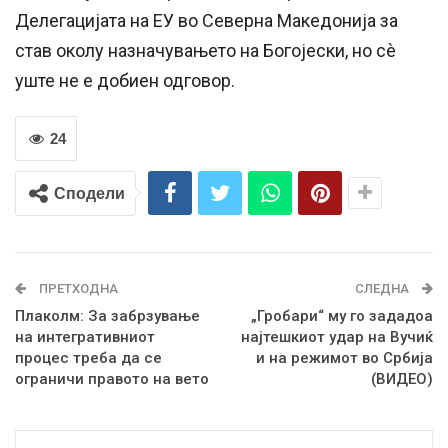
Делегацијата на ЕУ во Северна Македонија за
став околу назначувањето на Богојески, но сè
уште не е добиен одговор.
24
Сподели
ПРЕТХОДНА
СЛЕДНА
Плаколм: За забрзување
„Гробари“ му го зададоа
на интегративниот
најтешкиот удар на Вучиќ
процес треба да се
и на режимот во Србија
ограничи правото на вето
(ВИДЕО)