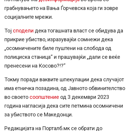
грабнувањето на Вања Ѓорчевска која ги зовре
социјалните мрежи.
Тој
сподели
дека тогашната власт се обидува да
прикрие убиство, изразувајќи сомнежи дека
„осомничените биле пуштени на слобода од
полициска станица“ и прашувајќи „дали се веќе
пренесени на Косово?!?“
Токму поради ваквите шпекулации дека случајот
има етничка позадина, од Јавното обвинителство
во своето
соопштение
од 3 декември 2023
година нагласија дека сите петмина осомничени
за убиството се Македонци.
Редакцијата на Порталб.мк се обрати до