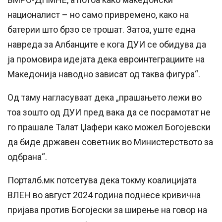
националист – но само привремено, како на
батерии што брзо се трошат. Затоа, уште една
навреда за Албанците е кога ДУИ се обидува да
ја промовира идејата дека евроинтеграциите на
Македонија наводно зависат од таква фигура“.
Од таму нагласуваат дека „прашањето лежи во
тоа зошто од ДУИ пред вака да се посрамотат не
го прашале Талат Џафери како можел Богојевски
да биде државен советник во Министерството за
одбрана“.
Порталб.мк потсетува дека токму коалицијата
ВЛЕН во август 2024 година поднесе кривична
пријава против Богојески за ширење на говор на