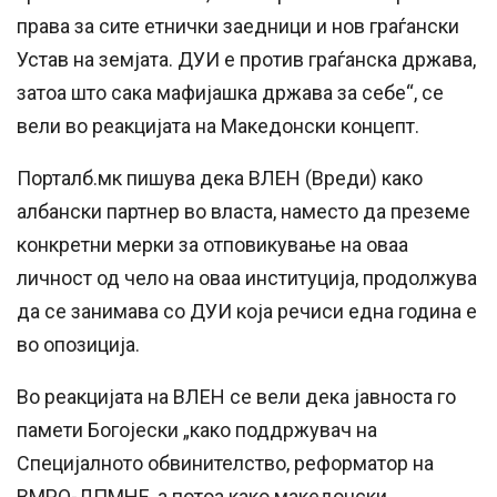
права за сите етнички заедници и нов граѓански
Устав на земјата. ДУИ е против граѓанска држава,
затоа што сака мафијашка држава за себе“, се
вели во реакцијата на Македонски концепт.
Порталб.мк пишува дека ВЛЕН (Вреди) како
албански партнер во власта, наместо да преземе
конкретни мерки за отповикување на оваа
личност од чело на оваа институција, продолжува
да се занимава со ДУИ која речиси една година е
во опозиција.
Во реакцијата на ВЛЕН се вели дека јавноста го
памети Богојески „како поддржувач на
Специјалното обвинителство, реформатор на
ВМРО-ДПМНЕ, а потоа како македонски