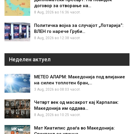
договор за отворање на…
8 Aug, 2026 во 16:36 часот.
Политичка војна за случајот „Лотарија“:
ВЛЕН го нарече Груби…
8 Aug, 2026 во 12:38 часот.
Неделен актуел
МЕТЕО АЛАРМ: Македонија под влијание
на силен топлотен бран,…
3 Aug, 2026 во 08:03 часот.
Четврт век од масакрот кај Карпалак:
Македонија им оддава…
8 Aug, 2026 во 10:25 часот.
Мат Киатипис доаѓа во Македонија:
Спектакл со улична…