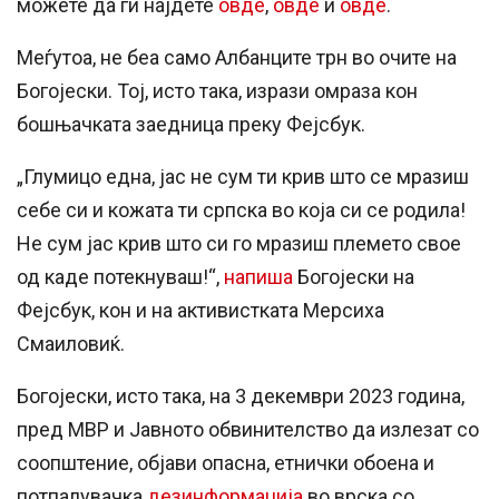
можете да ги најдете
овде
,
овде
и
овде
.
Меѓутоа, не беа само Албанците трн во очите на
Богојески. Тој, исто така, изрази омраза кон
бошњачката заедница преку Фејсбук.
„Глумицо една, јас не сум ти крив што се мразиш
себе си и кожата ти српска во која си се родила!
Не сум јас крив што си го мразиш племето свое
од каде потекнуваш!“,
напиша
Богојески на
Фејсбук, кон и на активистката Мерсиха
Смаиловиќ.
Богојески, исто така, на 3 декември 2023 година,
пред МВР и Јавното обвинителство да излезат со
соопштение, објави опасна, етнички обоена и
потпалувачка
дезинформација
во врска со