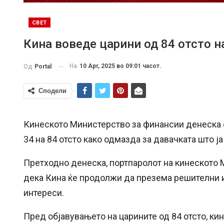
СВЕТ
Кина воведе царини од 84 отсто н
На
10 Apr, 2025 во 09:01 часот.
Од
Portal
Сподели
Кинеското Министерство за финансии денеска о
34 на 84 отсто како одмазда за давачката што ј
Претходно денеска, портпаролот на кинеското 
дека Кина ќе продолжи да презема решителни и
интереси.
Пред објавувањето на царините од 84 отсто, ки