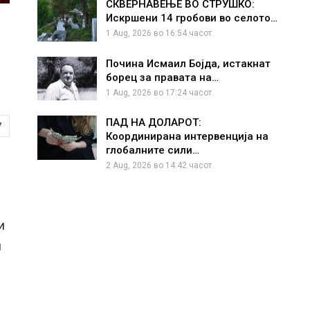
СКВЕРНАВЕЊЕ ВО СТРУШКО:
Искршени 14 гробови во селото…
1 Aug, 2026 во 16:54 часот.
Почина Исмаил Бојда, истакнат
борец за правата на…
1 Aug, 2026 во 17:24 часот.
ПАД НА ДОЛАРОТ:
7
Координирана интервенција на
глобалните сили…
2 Aug, 2026 во 14:42 часот.
и
и