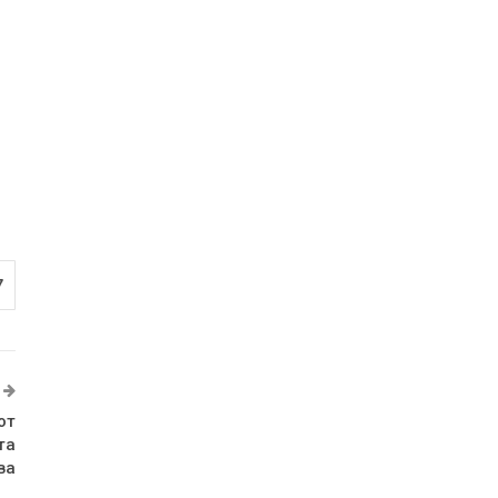
7
от
та
ва