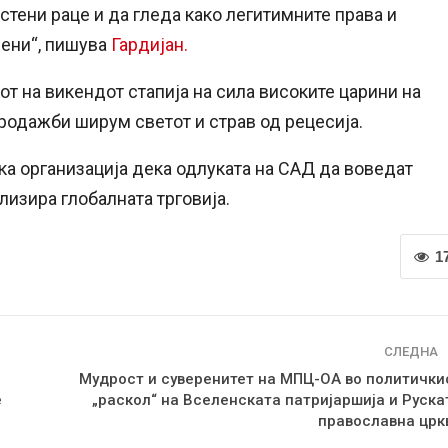
рстени раце и да гледа како легитимните права и
шени“, пишува
Гардијан.
от на викендот стапија на сила високите царини на
одажби ширум светот и страв од рецесија.
ка организација дека одлуката на САД да воведат
лизира глобалната трговија.
1
СЛЕДНА
Мудрост и суверенитет на МПЦ-ОА во политички
е
„раскол“ на Вселенската патријаршија и Руска
православна црк