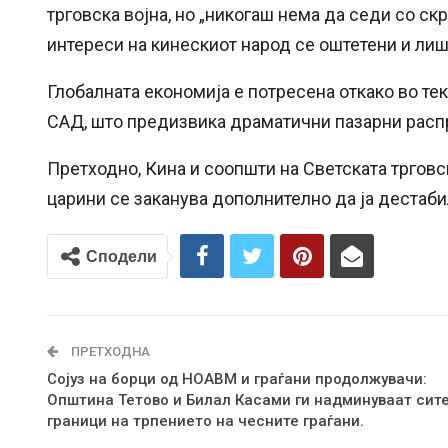
трговска војна, но „никогаш нема да седи со ск
интереси на кинескиот народ се оштетени и ли
Глобалната економија е потресена откако во тек
САД, што предизвика драматични пазарни распр
Претходно, Кина и соопшти на Светската трговс
царини се заканува дополнително да ја дестаби
Сподели
ПРЕТХОДНА
Сојуз на борци од НОАВМ и граѓани продолжувачи:
Општина Тетово и Билал Касами ги надминуваат сит
граници на трпението на чесните граѓани.