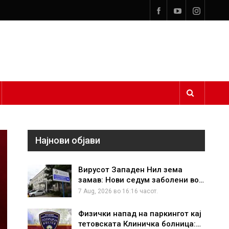
Најнови објави
Вирусот Западен Нил зема
замав: Нови седум заболени во…
7 Aug, 2026 во 16:16 часот.
Физички напад на паркингот кај
тетовската Клиничка болница:…