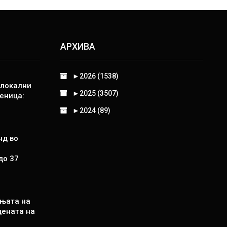
АРХИВА
►
2026 (1538)
 локални
►
2025 (3507)
еница:
►
2024 (89)
нд во
до 37
њата на
цената на