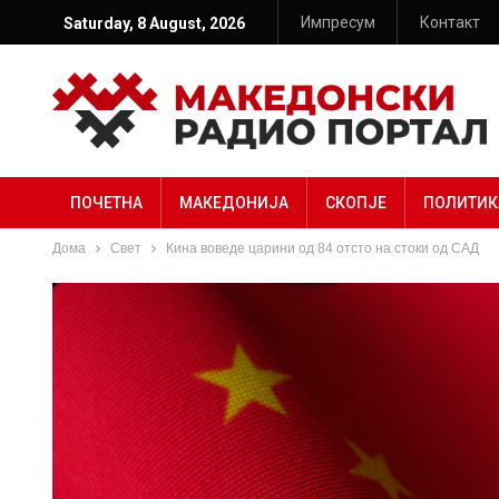
Импресум
Контакт
Saturday, 8 August, 2026
ПОЧЕТНА
МАКЕДОНИЈА
СКОПЈЕ
ПОЛИТИК
Дома
Свет
Кина воведе царини од 84 отсто на стоки од САД