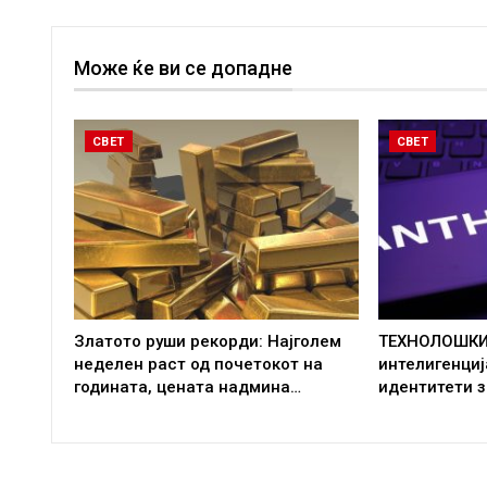
Може ќе ви се допадне
СВЕТ
СВЕТ
Златото руши рекорди: Најголем
ТЕХНОЛОШКИ
неделен раст од почетокот на
интелигенци
годината, цената надмина…
идентитети з