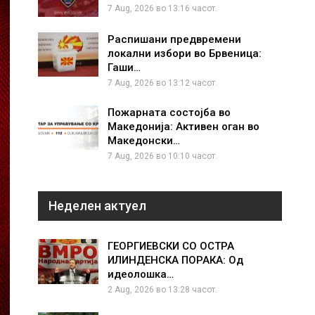
7 Aug, 2026 во 13:16 часот.
Распишани предвремени
локални избори во Брвеница:
Гаши…
7 Aug, 2026 во 13:12 часот.
Пожарната состојба во
Македонија: Активен оган во
Македонски…
7 Aug, 2026 во 10:10 часот.
Неделен актуел
ГЕОРГИЕВСКИ СО ОСТРА
ИЛИНДЕНСКА ПОРАКА: Од
идеолошка…
2 Aug, 2026 во 13:28 часот.