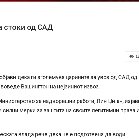
а стоки од САД
1
бјави дека ги зголемува царините за увоз од САД од
а воведе Вашингтон на нејзиниот извоз.
Министерство за надворешни работи, Лин Џијан, изјав
 силни мерки за заштита на своите легитимни права 
неската влада рече дека не е подготвена да води