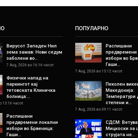
НО
ПОПУЛАРНО
Вирусот Западен Нил
Распишани
зема замав: Нови седум
предвремени
заболени во…
избори во Брв
Гаши…
7 Aug, 2026 во 16:16 часот.
7 Aug, 2026 во 13:12 часот.
Физички напад на
паркингот кај
Пеколен вике
тетовската Клиничка
Македонија:
болница:…
Температури 
степени и…
о 13:16 часот.
7 Aug, 2026 во 09:11 часот.
Распишани
предвремени локални
СДСМ: Ветува
избори во Брвеница:
Мицкоски за 
Гаши…
струјата не…